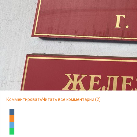
Читайте также
09.08 16:50
В Государственный каталог географических названий
внесены новые объекты на Таймыре
09.08 10:40
Уникальный музей «Поезд Победы» прибудет в Красноярский
край 10 августа
08.08 07:55
Школьные принадлежности отправятся из Красноярска
детям Свердловского округа ЛНР
07.08 17:30
После масштабной реставрации открылся храм Параскевы
Пятницы в селе Барабаново
07.08 12:30
Купальный сезон в соседней Хакасии близится к завершению
Комментировать
Читать все комментарии
(2)