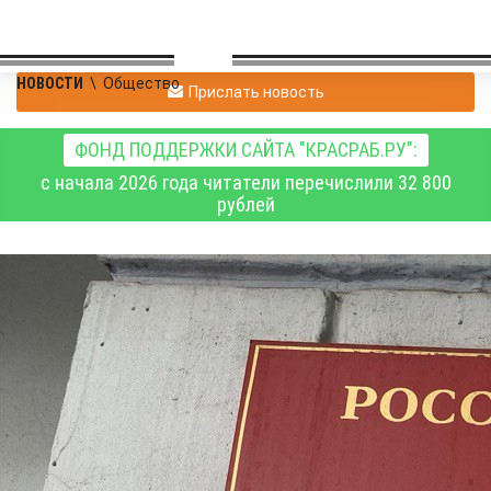
НОВОСТИ
\
Общество
Прислать новость
ФОНД ПОДДЕРЖКИ САЙТА "КРАСРАБ.РУ":
с начала 2026 года читатели перечислили 32 800
рублей
Красноярского
бизнесмена Владимира
Егорова выпустили из
СИЗО