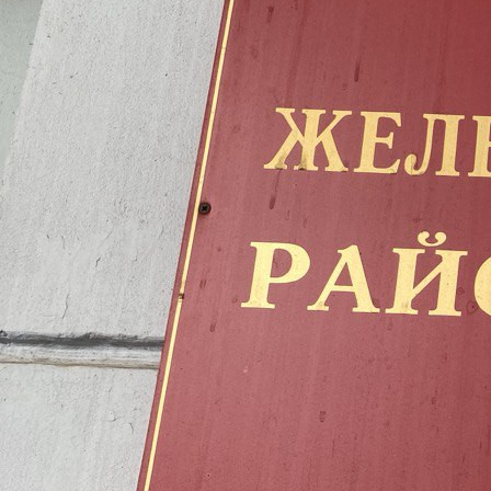
Общество
12.11.2025 06:45
608
2
Железнодорожный суд Красноярска рассмотрел
ходатайство следователя об изменении меры пресечения в
отношении известного красноярского застройщика,
основателя СК "Сибиряк" Владимира Егорова.
Суд принял решение изменить в отношении Егорова меру
пресечения с заключения под стражу на запрет
определённых действий. Ему запрещено общаться с
определённым кругом лиц.
Егорова освободили из-под стражи в зале суда.