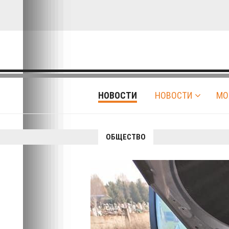
НОВОСТИ
НОВОСТИ
МО
ОБЩЕСТВО
Авто-вело-мото
ГУ МЧС опубли
пожаров, прои
прошлой неде