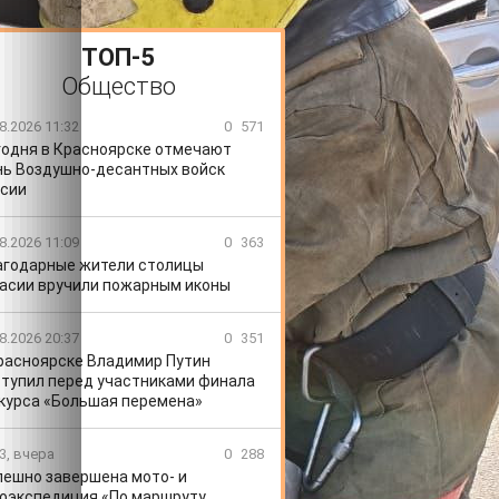
ТОП-5
Общество
8.2026 11:32
0
571
годня в Красноярске отмечают
ь Воздушно-десантных войск
сии
8.2026 11:09
0
363
агодарные жители столицы
асии вручили пожарным иконы
8.2026 20:37
0
351
расноярске Владимир Путин
тупил перед участниками финала
курса «Большая перемена»
3, вчера
0
288
пешно завершена мото- и
оэкспедиция «По маршруту