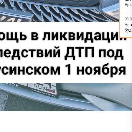
Арк
03.0
Нов
буд