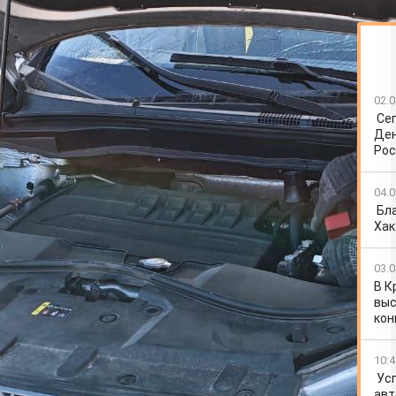
02.0
Се
Ден
Рос
04.0
Бл
Хак
03.0
В К
выс
кон
10:4
Ус
авт