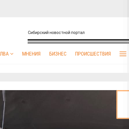
Сибирский новостной портал
ЛВА
МНЕНИЯ
БИЗНЕС
ПРОИСШЕСТВИЯ
Афиша
Бизнес
Власть
Город
Дача
ЖКХ
ковало снимки с
зошедших на
ле