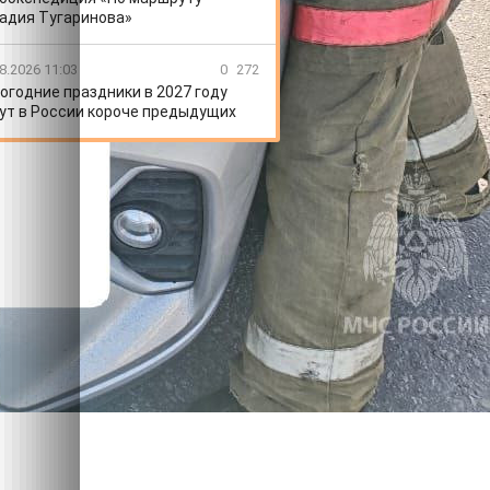
адия Тугаринова»
8.2026 11:03
0
272
огодние праздники в 2027 году
ут в России короче предыдущих