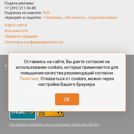
Подача рекламы:
+7 (391) 211-56-88
Подписка на новости:
RSS
«Красраб» в соцсетях:
«Телеграм»
,
«ВКонтакте»
,
«Одноклассники»
Карта сайта
Все новости
Правила общения
Политика конфиденциальности
Оставаясь на сайте, Вы даете согласие на
Все права защищены. Любые материалы, размещённые на портале
использование cookies, которые применяются для
«Красраб.ру» сотрудниками редакции, нештатными авторами
повышения качества рекомендаций согласно
и читателями, являются объектами авторского права. Полное или
Политике
. Отказаться от cookies, можно через
частичное использование материалов, размещённых на портале
настройки Вашего браузера.
«Красраб.ру», допускается только с письменного согласия редакции
с указанием ссылки на источник. Все вопросы можно задать
по адресу
redaktor@krasrab.krsn.ru
.
OK
Разработка портала:
Центр интернет-проектов «МОЁ!»