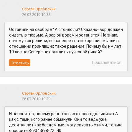
Сергей Орловский
26.07.2019 19:38
Оставили на свободе? А стоило ли? Сказано- вор должен
сидеть в тюрьме. А вор он вором и останется. Не знаю,
почему так решили, но навевает на нехорошие мысли в
отношении принявших такое решение. Почему бы им лет
10 лес на Севере не попилить лучковой пилой?
Пожаловаться
Сергей Орловский
26.07.2019 19:39
И непонятно, почему речь только о новых дольщиках А
как с теми, кого ранее обманули. Они то ведь уже
десятки лет как бездомные- могу связать с ними, только
спросите 8-904-898-22=40