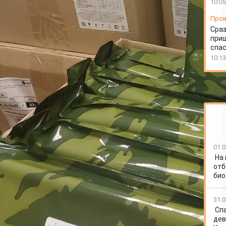
10:05
Прои
Сраз
приш
спа
10:13
01.0
На
отб
био
31.0
Спа
дев