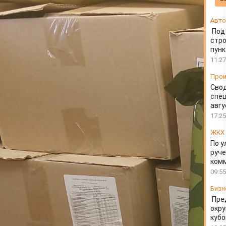
Авто
Под
стр
пунк
11:27
Прои
Свод
спец
авгу
17:25
ЖКХ
По 
руче
ком
09:55
Бизн
Пре
окру
кубо