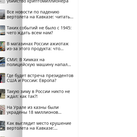
убийство криптомиллионера
Все новости по падению
вертолета на Кавказе: читать
здесь
Таких событий не было с 1945:
чего ждать всем нам?
В магазинах России ажиотаж
из-за этого продукта: что
купить?
СМИ: В Химках на
полицейскую машину напали
и подожгли.
Где будет встреча президентов
США и России: Европа?
Такую зиму в России никто не
ждал: как так?!
На Урале из казны были
украдены 18 миллионов
рублей
Как выглядит место крушение
вертолета на Кавказе:
смотреть