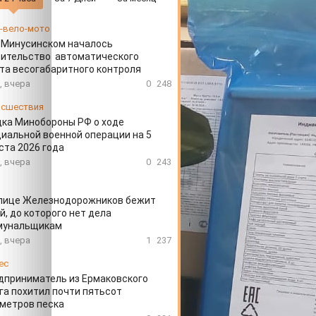
-вело-мото
 Минусинском началось
оительство автоматического
та весогабаритного контроля
, вчера
0
248
сшествия
ка Минобороны РФ о ходе
иальной военной операции на 5
ста 2026 года
, вчера
0
243
улице Железнодорожников бежит
й, до которого нет дела
мунальщикам
, вчера
1
237
ес
дприниматель из Ермаковского
га похитил почти пятьсот
метров песка