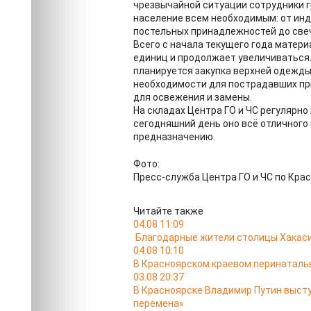
чрезвычайной ситуации сотрудники 
население всем необходимым: от инд
постельных принадлежностей до свече
Всего с начала текущего года матер
единиц и продолжает увеличиваться
планируется закупка верхней одежды
необходимости для пострадавших при
для освежения и замены.
На складах Центра ГО и ЧС регулярн
сегодняшний день оно всё отличного 
предназначению.
Фото:
Пресс-служба Центра ГО и ЧС по Кра
Читайте также
04.08 11:09
Благодарные жители столицы Хакас
04.08 10:10
В Красноярском краевом перинатальн
03.08 20:37
В Красноярске Владимир Путин выст
перемена»