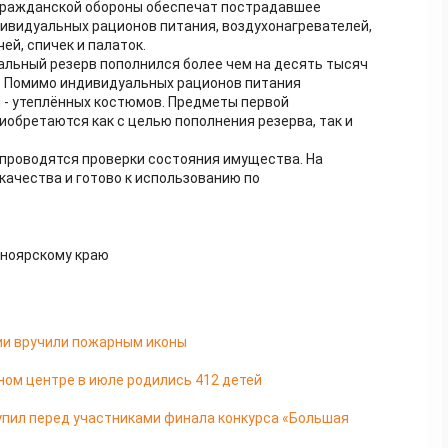
гражданской обороны обеспечат пострадавшее
ивидуальных рационов питания, воздухонагревателей,
й, спичек и палаток.
иальный резерв пополнился более чем на десять тысяч
. Помимо индивидуальных рационов питания
 - утеплённых костюмов. Предметы первой
обретаются как с целью пополнения резерва, так и
о проводятся проверки состояния имущества. На
качества и готово к использованию по
сноярскому краю
ии вручили пожарным иконы
ом центре в июле родились 412 детей
упил перед участниками финала конкурса «Большая