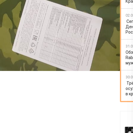
Кра
02.0
Се
Ден
Рос
31.0
Обз
Rab
му
30.0
Тр
осу
в к