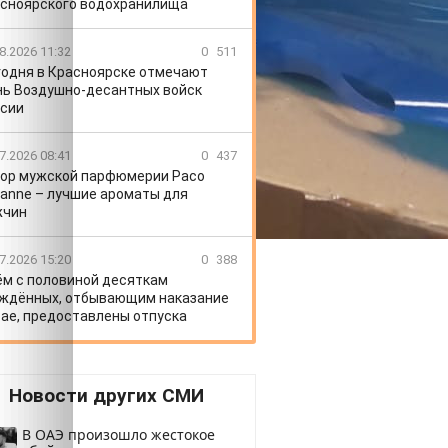
сноярского водохранилища
8.2026 11:32
0
511
годня в Красноярске отмечают
ь Воздушно-десантных войск
сии
7.2026 08:41
0
437
ор мужской парфюмерии Paco
anne – лучшие ароматы для
жчин
7.2026 15:20
0
388
ём с половиной десяткам
ждённых, отбывающим наказание
рае, предоставлены отпуска
Новости других СМИ
В ОАЭ произошло жестокое