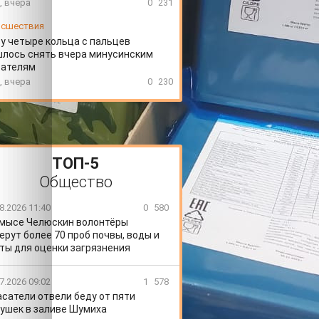
, вчера
0
231
сшествия
у четыре кольца с пальцев
лось снять вчера минусинским
сателям
, вчера
0
230
ТОП-5
Общество
8.2026 11:40
0
580
 мысе Челюскин волонтёры
ерут более 70 проб почвы, воды и
ты для оценки загрязнения
7.2026 09:02
1
578
сатели отвели беду от пяти
ушек в заливе Шумиха