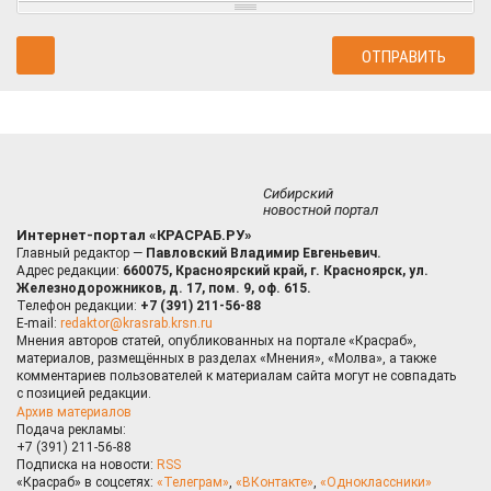
Сибирский
новостной портал
Интернет-портал «КРАСРАБ.РУ»
Главный редактор —
Павловский Владимир Евгеньевич.
Адрес редакции:
660075, Красноярский край, г. Красноярск, ул.
Железнодорожников, д. 17, пом. 9, оф. 615.
Телефон редакции:
+7 (391) 211-56-88
E-mail:
redaktor@krasrab.krsn.ru
Мнения авторов статей, опубликованных на портале «Красраб»,
материалов, размещённых в разделах «Мнения», «Молва», а также
комментариев пользователей к материалам сайта могут не совпадать
с позицией редакции.
Архив материалов
Подача рекламы:
+7 (391) 211-56-88
Подписка на новости:
RSS
«Красраб» в соцсетях:
«Телеграм»
,
«ВКонтакте»
,
«Одноклассники»