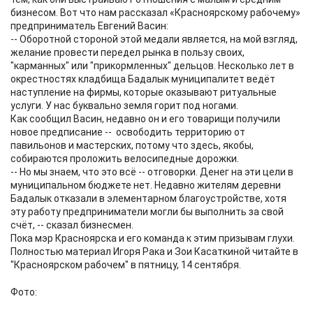
бизнесом. Вот что нам рассказал «Красноярскому рабочему»
предприниматель Евгений Васин:
-- Оборотной стороной этой медали является, на мой взгляд,
желание провести передел рынка в пользу своих,
"карманных" или "прикормленных" дельцов. Несколько лет в
окрестностях кладбища Бадалык муниципалитет ведёт
наступление на фирмы, которые оказывают ритуальные
услуги. У нас буквально земля горит под ногами.
Как сообщил Васин, недавно он и его товарищи получили
новое предписание -- освободить территорию от
павильонов и мастерских, потому что здесь, якобы,
собираются проложить велосипедные дорожки.
-- Но мы знаем, что это всё -- отговорки. Денег на эти цели в
муниципальном бюджете нет. Недавно жителям деревни
Бадалык отказали в элементарном благоустройстве, хотя
эту работу предприниматели могли бы выполнить за свой
счёт, -- сказал бизнесмен.
Пока мэр Красноярска и его команда к этим призывам глухи.
Полностью материал Игоря Рака и Зои Касаткиной читайте в
"Красноярском рабочем" в пятницу, 14 сентября.
Фото: