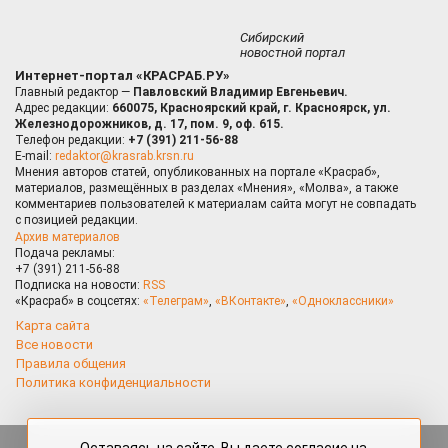
Сибирский
новостной портал
Интернет-портал «КРАСРАБ.РУ»
Главный редактор —
Павловский Владимир Евгеньевич.
Адрес редакции:
660075, Красноярский край, г. Красноярск, ул.
Железнодорожников, д. 17, пом. 9, оф. 615.
Телефон редакции:
+7 (391) 211-56-88
E-mail:
redaktor@krasrab.krsn.ru
Мнения авторов статей, опубликованных на портале «Красраб»,
материалов, размещённых в разделах «Мнения», «Молва», а также
комментариев пользователей к материалам сайта могут не совпадать
с позицией редакции.
Архив материалов
Подача рекламы:
+7 (391) 211-56-88
Подписка на новости:
RSS
«Красраб» в соцсетях:
«Телеграм»
,
«ВКонтакте»
,
«Одноклассники»
Карта сайта
Все новости
Правила общения
Политика конфиденциальности