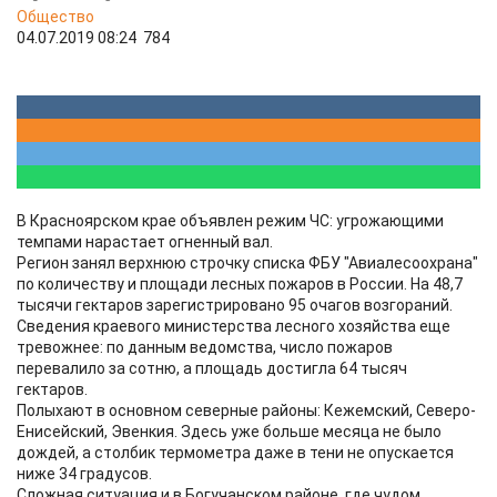
Общество
04.07.2019 08:24
784
В Красноярском крае объявлен режим ЧС: угрожающими
темпами нарастает огненный вал.
Регион занял верхнюю строчку списка ФБУ "Авиалесоохрана"
по количеству и площади лесных пожаров в России. На 48,7
тысячи гектаров зарегистрировано 95 очагов возгораний.
Сведения краевого министерства лесного хозяйства еще
тревожнее: по данным ведомства, число пожаров
перевалило за сотню, а площадь достигла 64 тысяч
гектаров.
Полыхают в основном северные районы: Кежемский, Северо-
Енисейский, Эвенкия. Здесь уже больше месяца не было
дождей, а столбик термометра даже в тени не опускается
ниже 34 градусов.
Сложная ситуация и в Богучанском районе, где чудом