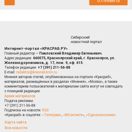
Сибирский
новостной портал
Интернет-портал «КРАСРАБ.РУ»
Главный редактор —
Павловский Владимир Евгеньевич.
Адрес редакции:
660075, Красноярский край, г. Красноярск, ул.
Железнодорожников, д. 17, пом. 9, оф. 615.
Телефон редакции:
+7 (391) 211-56-88
E-mail:
redaktor@krasrab.krsn.ru
Мнения авторов статей, опубликованных на портале «Красраб»,
материалов, размещённых в разделах «Мнения», «Молва», а также
комментариев пользователей к материалам сайта могут не совпадать
с позицией редакции.
Архив материалов
Подача рекламы:
+7 (391) 211-56-88
Подписка на новости:
RSS
«Красраб» в соцсетях:
«Телеграм»
,
«ВКонтакте»
,
«Одноклассники»
Карта сайта
Все новости