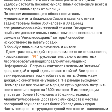
удалось отстоять поселок Чунояр: пламя остановили всего в
полутора километрах от околицы.
По словам исполняющего обязанности главы
муниципалитета Владимира Саара, в схватке с огнем
задействованы более 350 человек и 30 единиц
специализированной и тяжелой техники. Ожидается
прибытие дополнительных сил, в том числе специального
самолета "Авиалесоохраны", который способен
искусственно вызывать осадки.
В борьбу с пламенем включились и жители.
- Даем тракторы, людей отправляем, никто не отказывается,
- рассказывает
"РГ"
руководитель одного из местных
лесоперерабатывающих предприятий Владимир
Нефедовский. - Богучаны считаются зелеными "легкими"
края, каждый второй здесь связан с тайгой. Все кровно
заинтересованы в том, чтобы ее отстоять. Очень ждем
дождя, но синоптики не утешают: "Не раньше выходных".
Несмотря на все принятые меры, за сутки удалось потушить
всего шесть пожаров на 1600 гектарах. В их ликвидации
участвуют более 810 человек и 90 единиц техники.
Авиапатрулирование, доставку сил и средств к местам
возгораний осуществляют более 20 воздушных судов.
Часть пожаров - в труднодоступной местности - населенным