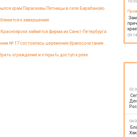
10:35
ылся храм Параскевы Пятницы в селе Барабаново
Прои
Зам
 близится к завершению
прич
крае
в Красноярске займётся фирма из Санкт-Петербурга
09:14
онии № 17 состоялась церемония бракосочетания
брать ограждение и открыть доступ к реке
02.0
Се
Ден
Рос
04.0
Бл
Хак