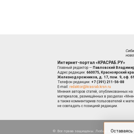
Сиб
ново
Интернет-портал «КРАСРАБ.РУ»
Главный редактор —
Павловский Владимир
Адрес редакции:
660075, Красноярский край
Железнодорожников, д. 17, пом. 9, оф. 6
Телефон редакции:
+7 (391) 211-56-88
E-mail:
redaktor@krasrab.krsn.ru
Мнения авторов статей, опубликованных на 
материалов, размещённых в разделах «Мнен
а также комментариев пользователей к мате
не совпадать с позицией редакции.
Оставаясь 
для пов
Все права защищены. Любые материалы, ра