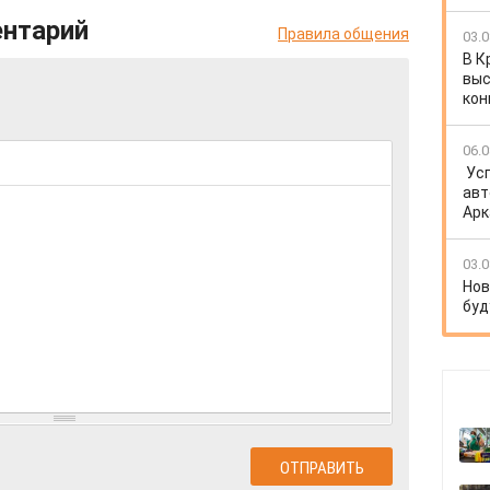
ентарий
Правила общения
03.0
В К
выс
кон
06.0
Ус
авт
Арк
03.0
Нов
буд