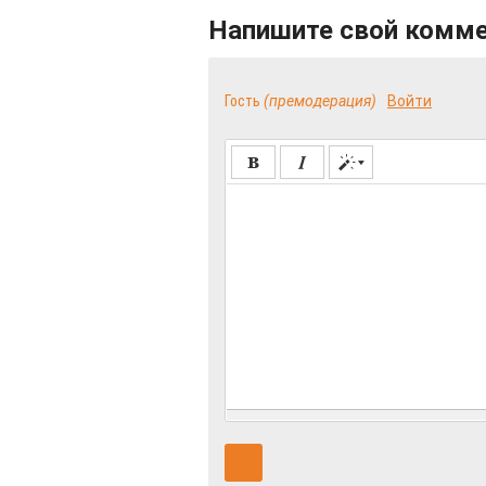
Напишите свой комм
Гость
(премодерация)
Войти