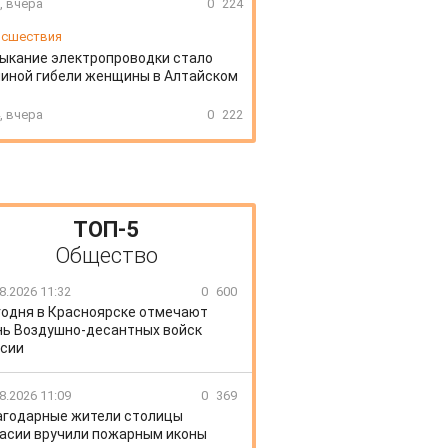
, вчера
0
224
сшествия
ыкание электропроводки стало
иной гибели женщины в Алтайском
, вчера
0
222
ТОП-5
Общество
8.2026 11:32
0
600
годня в Красноярске отмечают
ь Воздушно-десантных войск
сии
8.2026 11:09
0
369
агодарные жители столицы
асии вручили пожарным иконы