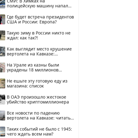
СМИ: В Химках на
полицейскую машину напали
и подожгли.
Где будет встреча президентов
США и России: Европа?
Такую зиму в России никто не
ждал: как так?!
Как выглядит место крушение
вертолета на Кавказе:
смотреть
На Урале из казны были
украдены 18 миллионов
рублей
Не ешьте эту готовую еду из
магазина: список
В ОАЭ произошло жестокое
убийство криптомиллионера
Все новости по падению
вертолета на Кавказе: читать
здесь
Таких событий не было с 1945:
чего ждать всем нам?