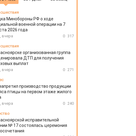
сшествия
ка Минобороны РФ о ходе
иальной военной операции на 7
ста 2026 года
, вчера
0
317
сшествия
расноярске организованная группа
ценировала ДТП для получения
аховых выплат
, вчера
0
271
ес
запретил производство продукции
яса птицы на первом этаже жилого
а
, вчера
0
240
ество
расноярской исправительной
нии № 17 состоялась церемония
косочетания