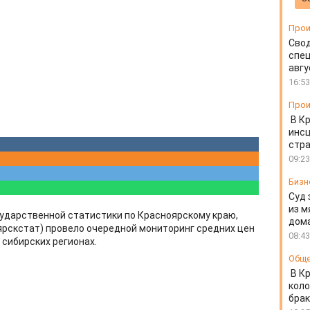
Прои
Свод
спец
авгу
16:53
Прои
В К
инс
стр
09:23
Бизн
Суд 
из м
ударственной статистики по Красноярскому краю,
дом
ярскстат) провело очередной мониторинг средних цен
08:43
 сибирских регионах.
Общ
В К
коло
бра