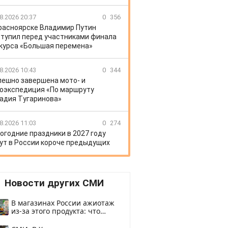
8.2026 20:37
0
356
расноярске Владимир Путин
тупил перед участниками финала
курса «Большая перемена»
8.2026 10:43
0
344
пешно завершена мото- и
оэкспедиция «По маршруту
адия Тугаринова»
8.2026 11:03
0
274
огодние праздники в 2027 году
ут в России короче предыдущих
Новости других СМИ
В магазинах России ажиотаж
из-за этого продукта: что
купить?