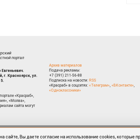
ирский
стной портал
Архив материалов
Подача рекламы:
 Евгеньевич.
+7 (391) 211-56-88
, г. Красноярск, ул.
Подписка на новости:
RSS
15.
«Красраб» в соцсетях:
«Телеграм»
,
«ВКонтакте»
,
«Одноклассники»
портале «Красраб»,
ия», «Молва»,
риалам сайта могут
на сайте, Вы даете согласие на использование cookies, которые 
ышения качества рекомендаций согласно
Политике
. Отказаться от
можно через настройки Вашего браузера.
змещённые на портале «Красраб.ру» сотрудниками редакции, нештатными