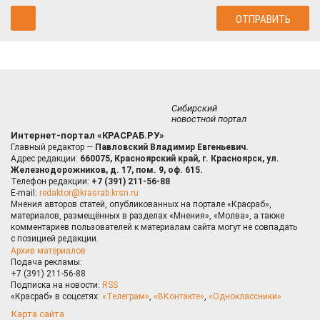
Сибирский
новостной портал
Интернет-портал «КРАСРАБ.РУ»
Главный редактор —
Павловский Владимир Евгеньевич.
Адрес редакции:
660075, Красноярский край, г. Красноярск, ул.
Железнодорожников, д. 17, пом. 9, оф. 615.
Телефон редакции:
+7 (391) 211-56-88
E-mail:
redaktor@krasrab.krsn.ru
Мнения авторов статей, опубликованных на портале «Красраб»,
материалов, размещённых в разделах «Мнения», «Молва», а также
комментариев пользователей к материалам сайта могут не совпадать
с позицией редакции.
Архив материалов
Подача рекламы:
+7 (391) 211-56-88
Подписка на новости:
RSS
«Красраб» в соцсетях:
«Телеграм»
,
«ВКонтакте»
,
«Одноклассники»
Карта сайта