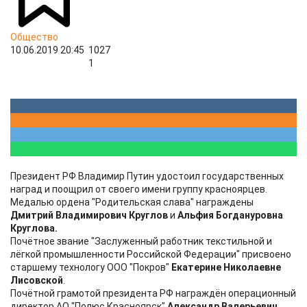
Общество
10.06.2019 20:45
1027
1
Президент РФ Владимир Путин удостоил государственных
наград и поощрил от своего имени группу красноярцев.
Медалью ордена "Родительская слава" награждены
Дмитрий Владимирович Круглов
и
Альфия Богдануровна
Круглова.
Почётное звание "Заслуженный работник текстильной и
лёгкой промышленности Российской Федерации" присвоено
старшему технологу ООО "Покров"
Екатерине Николаевне
Лисовской
.
Почётной грамотой президента РФ награждён операционный
директор АО "Полюс Красноярск"
Александр Валерьевич