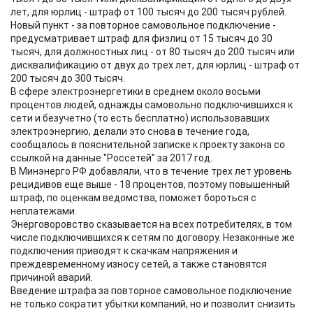
лет, для юрлиц - штраф от 100 тысяч до 200 тысяч рублей.
Новый пункт - за повторное самовольное подключение -
предусматривает штраф для физлиц от 15 тысяч до 30
тысяч, для должностных лиц - от 80 тысяч до 200 тысяч или
дисквалификацию от двух до трех лет, для юрлиц - штраф от
200 тысяч до 300 тысяч.
В сфере электроэнергетики в среднем около восьми
процентов людей, однажды самовольно подключившихся к
сети и безучетно (то есть бесплатно) использовавших
электроэнергию, делали это снова в течение года,
сообщалось в пояснительной записке к проекту закона со
ссылкой на данные "Россетей" за 2017 год.
В Минэнерго РФ добавляли, что в течение трех лет уровень
рецидивов еще выше - 18 процентов, поэтому повышенный
штраф, по оценкам ведомства, поможет бороться с
неплатежами.
Энерговоровство сказывается на всех потребителях, в том
числе подключившихся к сетям по договору. Незаконные же
подключения приводят к скачкам напряжения и
преждевременному износу сетей, а также становятся
причиной аварий.
Введение штрафа за повторное самовольное подключение
не только сократит убытки компаний, но и позволит снизить