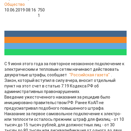
Общество
10.06.2019 08:16
750
1
С 9 июня этого года за повторное незаконное подключение к
электрическим и тепловым сетям начинают действовать
двукратные штрафы, сообщает
"Российская газета"
.
Закон, который вступил в силу вчера, вносит отдельный
пункт на этот счет в статью 7.19 Кодекса РФ об
административных правонарушениях.
Введение ужесточенного наказания за рецидив было
инициировано правительством РФ. Ранее КоАП не
предусматривал подобного повышенного штрафа.
Наказание за первое самовольное подключение к электро-
или теплосети осталось прежним: штраф для физлиц - от 10
тысяч до 15 тысяч рублей, для должностных лиц - от 30
тысяч до 80 тысяч или дисквалификация от одного до двух