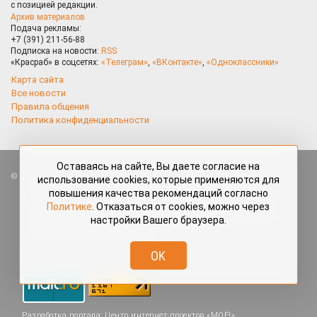
с позицией редакции.
Архив материалов
Подача рекламы:
+7 (391) 211-56-88
Подписка на новости:
RSS
«Красраб» в соцсетях:
«Телеграм»
,
«ВКонтакте»
,
«Одноклассники»
Карта сайта
Все новости
Правила общения
Политика конфиденциальности
Оставаясь на сайте, Вы даете согласие на
Все права защищены. Любые материалы, размещённые на портале
использование cookies, которые применяются для
«Красраб.ру» сотрудниками редакции, нештатными авторами
повышения качества рекомендаций согласно
и читателями, являются объектами авторского права. Полное или
Политике
. Отказаться от cookies, можно через
частичное использование материалов, размещённых на портале
настройки Вашего браузера.
«Красраб.ру», допускается только с письменного согласия редакции
с указанием ссылки на источник. Все вопросы можно задать
по адресу
redaktor@krasrab.krsn.ru
.
OK
Разработка портала:
Центр интернет-проектов «МОЁ!»