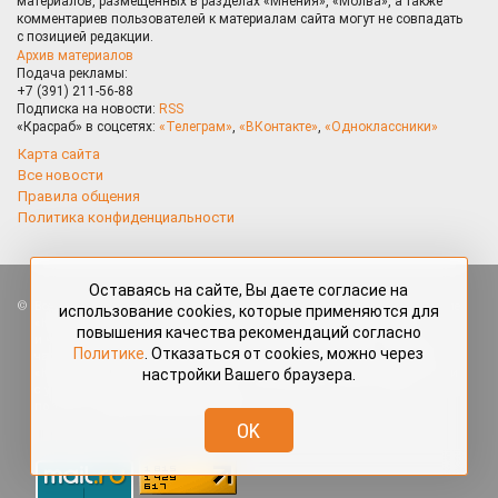
материалов, размещённых в разделах «Мнения», «Молва», а также
комментариев пользователей к материалам сайта могут не совпадать
с позицией редакции.
Архив материалов
Подача рекламы:
+7 (391) 211-56-88
Подписка на новости:
RSS
«Красраб» в соцсетях:
«Телеграм»
,
«ВКонтакте»
,
«Одноклассники»
Карта сайта
Все новости
Правила общения
Политика конфиденциальности
Оставаясь на сайте, Вы даете согласие на
Все права защищены. Любые материалы, размещённые на портале
использование cookies, которые применяются для
«Красраб.ру» сотрудниками редакции, нештатными авторами
повышения качества рекомендаций согласно
и читателями, являются объектами авторского права. Полное или
Политике
. Отказаться от cookies, можно через
частичное использование материалов, размещённых на портале
настройки Вашего браузера.
«Красраб.ру», допускается только с письменного согласия редакции
с указанием ссылки на источник. Все вопросы можно задать
по адресу
redaktor@krasrab.krsn.ru
.
OK