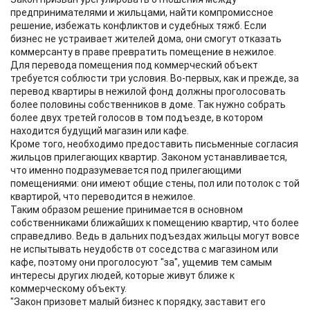
предпринимателями и жильцами, найти компромиссное
решение, избежать конфликтов и судебных тяжб. Если
бизнес не устраивает жителей дома, они смогут отказать
коммерсанту в праве превратить помещение в нежилое.
Для перевода помещения под коммерческий объект
требуется соблюсти три условия. Во-первых, как и прежде, за
перевод квартиры в нежилой фонд должны проголосовать
более половины собственников в доме. Так нужно собрать
более двух третей голосов в том подъезде, в котором
находится будущий магазин или кафе.
Кроме того, необходимо предоставить письменные согласия
жильцов прилегающих квартир. Законом устанавливается,
что именно подразумевается под прилегающими
помещениями: они имеют общие стены, пол или потолок с той
квартирой, что переводится в нежилое.
Таким образом решение принимается в основном
собственниками ближайших к помещению квартир, что более
справедливо. Ведь в дальних подъездах жильцы могут вовсе
не испытывать неудобств от соседства с магазином или
кафе, поэтому они проголосуют "за", ущемив тем самым
интересы других людей, которые живут ближе к
коммерческому объекту.
"Закон призовет малый бизнес к порядку, заставит его