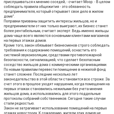
прислушиваться к мнению соседей, - считает Моор. - В целом
соблюдать правила общежития - это обязанность
предпринимателя, который открывает свое дело в жилом
доме".
Поправки призваны защитить интересы жильцов, но и
предприниматели от них только выиграют, их бизнес станет
более рентабельным, считает эксперт. Ведь именно жильцы
дома чаще всего являются основными клиентами магазинов
на первых этажах домов.
Кроме того, закон обязывает бизнесменов строго соблюдать
требования к содержанию помещений, оснастить его
системой звукоизоляции, средствами противопожарной
безопасности, сигнализацией, что сделает безопасным
соседство жильцов дома с коммерческими организациями.
По новым правилам перевести помещение в нежилой фонд
станет сложнее. Последние несколько лет
законодательство в этой области становится все строже. За
счет этого в прошлое уходят нарушения, когда помещения на
первых этажах становились нежилыми без учета мнения
жильцов дома, а использовались для этого поддельные
протоколы собраний собственников. Сегодня такие случаи
стали редкостью.
Закон не затрагивает использование помещений на первых
этажах новостроек. К сожалению, жители этих домов не