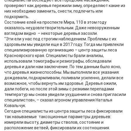
специалисты обследуют все городские насаждения,
проверяют как деревья пережили зиму, определяют какие из
них необходимо заменить, снести, подлечить или
подкормить.
Состояние елей на проспекте Мира, 110 в этом году
оказалось неудовлетворительным. Даже невооруженным
взглядом видно – некоторые деревья засохли.
"​Эти ели у нас под строгим наблюдением. Проблемы с их
здоровьем мы увидели еще в 2017 году. Тогда мы привлекли
специализированную организацию – центр защиты леса
Красноярского края. Специалисты брали анализы,
использовали томографы и резиографы, обследовали
деревья и дали нам заключение. По тем данным было ясно,
что деревья жизнеспособны. Мы выполняли все указания:
дождевали, подкармливали, поливали усиленно, делали все
возможное, чтобы вернуть им здоровье. Деревья ожили,
дали побеги, но после этой зимы с резкими перепадами
температур мы снова увидели ухудшения и снова пригласили
специалистов»​, – сказал агроном управления Наталья
Ковальчук.
Сегодня специалисты из центра защиты леса фиксировали
так называемые таксоционные параметры деревьев:
измеряли высоту, диаметры стволов, состояние и
расположение ветвей, фиксировали их соотношения.