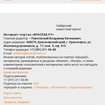
Сибирский
новостной портал
Интернет-портал «КРАСРАБ.РУ»
Главный редактор —
Павловский Владимир Евгеньевич.
Адрес редакции:
660075, Красноярский край, г. Красноярск, ул.
Железнодорожников, д. 17, пом. 9, оф. 615.
Телефон редакции:
+7 (391) 211-56-88
E-mail:
redaktor@krasrab.krsn.ru
Мнения авторов статей, опубликованных на портале «Красраб»,
материалов, размещённых в разделах «Мнения», «Молва», а также
комментариев пользователей к материалам сайта могут не совпадать
с позицией редакции.
Архив материалов
Подача рекламы:
+7 (391) 211-56-88
Подписка на новости:
RSS
«Красраб» в соцсетях:
«Телеграм»
,
«ВКонтакте»
,
«Одноклассники»
Карта сайта
Все новости
Правила общения