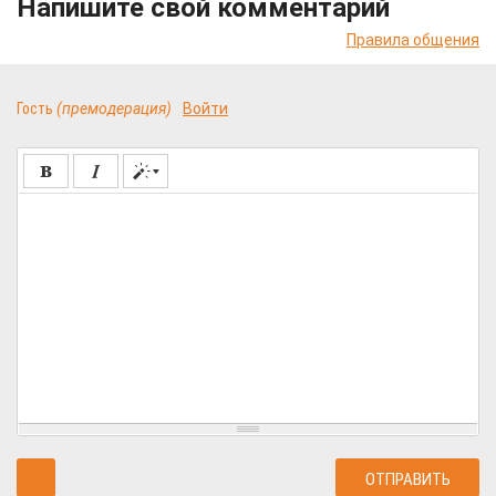
Напишите свой комментарий
Правила общения
Гость
(премодерация)
Войти