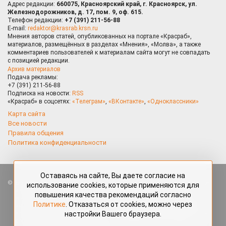
Адрес редакции:
660075, Красноярский край, г. Красноярск, ул.
Железнодорожников, д. 17, пом. 9, оф. 615.
Телефон редакции:
+7 (391) 211-56-88
E-mail:
redaktor@krasrab.krsn.ru
Мнения авторов статей, опубликованных на портале «Красраб»,
материалов, размещённых в разделах «Мнения», «Молва», а также
комментариев пользователей к материалам сайта могут не совпадать
с позицией редакции.
Архив материалов
Подача рекламы:
+7 (391) 211-56-88
Подписка на новости:
RSS
«Красраб» в соцсетях:
«Телеграм»
,
«ВКонтакте»
,
«Одноклассники»
Карта сайта
Все новости
Правила общения
Политика конфиденциальности
Оставаясь на сайте, Вы даете согласие на
Все права защищены. Любые материалы, размещённые на портале
использование cookies, которые применяются для
«Красраб.ру» сотрудниками редакции, нештатными авторами
повышения качества рекомендаций согласно
и читателями, являются объектами авторского права. Полное или
Политике
. Отказаться от cookies, можно через
частичное использование материалов, размещённых на портале
настройки Вашего браузера.
«Красраб.ру», допускается только с письменного согласия редакции
с указанием ссылки на источник. Все вопросы можно задать