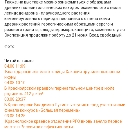
Также, на выставке можно ознакомиться с образцами
древних палеонтологических находок: окаменелого ствола
лепидодендрона - плауновидного растения
каменноугольного периода, песчаника с отпечатками
древних растений, геологическими образцами серого и
розового гранита, слюды, мрамора, кальцита, каменного угля.
Экспозиция продолжит работу до 21 июня. Вход свободный.
Фото:
Читайте также
04.08 11:09
Благодарные жители столицы Хакасии вручили пожарным
иконы
04.08 10:10
В Красноярском краевом перинатальном центре в июле
родились 412 детей
03.08 20:37
В Красноярске Владимир Путин выступил перед участниками
финала конкурса «Большая перемена»
03.08 14:25
Красноярское краевое отделение РГО вновь заняло первое
место в России по эффективности