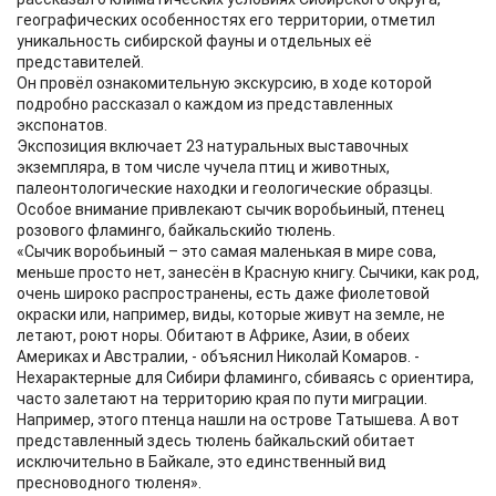
географических особенностях его территории, отметил
уникальность сибирской фауны и отдельных её
представителей.
Он провёл ознакомительную экскурсию, в ходе которой
подробно рассказал о каждом из представленных
экспонатов.
Экспозиция включает 23 натуральных выставочных
экземпляра, в том числе чучела птиц и животных,
палеонтологические находки и геологические образцы.
Особое внимание привлекают сычик воробьиный, птенец
розового фламинго, байкальскийо тюлень.
«Сычик воробьиный – это самая маленькая в мире сова,
меньше просто нет, занесён в Красную книгу. Сычики, как род,
очень широко распространены, есть даже фиолетовой
окраски или, например, виды, которые живут на земле, не
летают, роют норы. Обитают в Африке, Азии, в обеих
Америках и Австралии, - объяснил Николай Комаров. -
Нехарактерные для Сибири фламинго, сбиваясь с ориентира,
часто залетают на территорию края по пути миграции.
Например, этого птенца нашли на острове Татышева. А вот
представленный здесь тюлень байкальский обитает
исключительно в Байкале, это единственный вид
пресноводного тюленя».