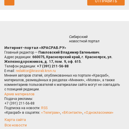
Сибирский
новостной портал
Интернет-портал «КРАСРАБ.РУ»
Главный редактор —
Павловский Владимир Евгеньевич.
Адрес редакции:
660075, Красноярский край, г. Красноярск, ул.
Железнодорожников, д. 17, пом. 9, оф. 615.
Телефон редакции:
+7 (391) 211-56-88
E-mail:
redaktor@krasrab.krsn.ru
Мнения авторов статей, опубликованных на портале «Красраб»,
материалов, размещённых в разделах «Мнения», «Молва», а также
комментариев пользователей к материалам сайта могут не совпадать
с позицией редакции.
Архив материалов
Подача рекламы:
+7 (391) 211-56-88
Подписка на новости:
RSS
«Красраб» в соцсетях:
«Телеграм»
,
«ВКонтакте»
,
«Одноклассники»
Карта сайта
Все новости