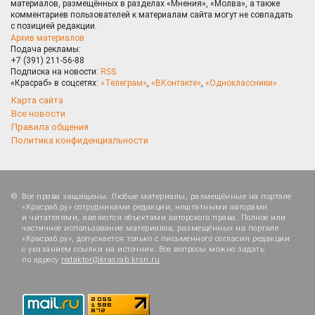
материалов, размещённых в разделах «Мнения», «Молва», а также
комментариев пользователей к материалам сайта могут не совпадать
с позицией редакции.
Архив материалов
Подача рекламы:
+7 (391) 211-56-88
Подписка на новости:
RSS
«Красраб» в соцсетях:
«Телеграм»
,
«ВКонтакте»
,
«Одноклассники»
Карта сайта
Все новости
Правила общения
Политика конфиденциальности
Все права защищены. Любые материалы, размещённые на портале
«Красраб.ру» сотрудниками редакции, нештатными авторами
и читателями, являются объектами авторского права. Полное или
частичное использование материалов, размещённых на портале
«Красраб.ру», допускается только с письменного согласия редакции
с указанием ссылки на источник. Все вопросы можно задать
по адресу
redaktor@krasrab.krsn.ru
.