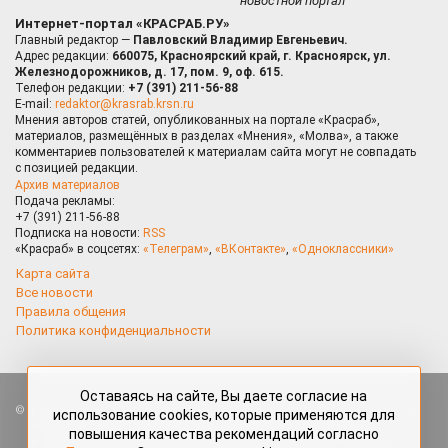
новостной портал
Интернет-портал «КРАСРАБ.РУ»
Главный редактор —
Павловский Владимир Евгеньевич.
Адрес редакции:
660075, Красноярский край, г. Красноярск, ул.
Железнодорожников, д. 17, пом. 9, оф. 615.
Телефон редакции:
+7 (391) 211-56-88
E-mail:
redaktor@krasrab.krsn.ru
Мнения авторов статей, опубликованных на портале «Красраб»,
материалов, размещённых в разделах «Мнения», «Молва», а также
комментариев пользователей к материалам сайта могут не совпадать
с позицией редакции.
Архив материалов
Подача рекламы:
+7 (391) 211-56-88
Подписка на новости:
RSS
«Красраб» в соцсетях:
«Телеграм»
,
«ВКонтакте»
,
«Одноклассники»
Карта сайта
Все новости
Правила общения
Политика конфиденциальности
Оставаясь на сайте, Вы даете согласие на
Все права защищены. Любые материалы, размещённые на портале
использование cookies, которые применяются для
«Красраб.ру» сотрудниками редакции, нештатными авторами
повышения качества рекомендаций согласно
и читателями, являются объектами авторского права. Полное или