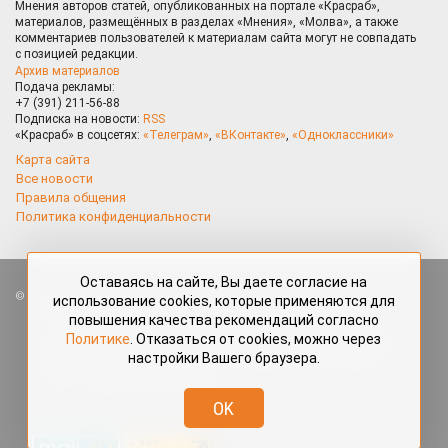
Мнения авторов статей, опубликованных на портале «Красраб»,
материалов, размещённых в разделах «Мнения», «Молва», а также
комментариев пользователей к материалам сайта могут не совпадать
с позицией редакции.
Архив материалов
Подача рекламы:
+7 (391) 211-56-88
Подписка на новости:
RSS
«Красраб» в соцсетях:
«Телеграм»
,
«ВКонтакте»
,
«Одноклассники»
Карта сайта
Все новости
Правила общения
Политика конфиденциальности
Оставаясь на сайте, Вы даете согласие на
Все права защищены. Любые материалы, размещённые на портале
использование cookies, которые применяются для
«Красраб.ру» сотрудниками редакции, нештатными авторами
повышения качества рекомендаций согласно
и читателями, являются объектами авторского права. Полное или
Политике
. Отказаться от cookies, можно через
частичное использование материалов, размещённых на портале
настройки Вашего браузера.
«Красраб.ру», допускается только с письменного согласия редакции
с указанием ссылки на источник. Все вопросы можно задать
по адресу
redaktor@krasrab.krsn.ru
.
OK