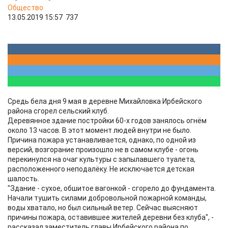
Общество
13.05.2019 15:57
737
Cредь бела дня 9 мая в деревне Михайловка Ирбейского
района сгорел сельский клуб.
Деревянное здание постройки 60-х годов занялось огнём
около 13 часов. В этот момент людей внутри не было.
Причина пожара устанавливается, однако, по одной из
версий, возгорание произошло не в самом клубе - огонь
перекинулся на очаг культуры с запылавшего туалета,
расположенного неподалёку. Не исключается детская
шалость.
"Здание - сухое, обшитое вагонкой - сгорело до фундамента.
Начали тушить силами добровольной пожарной команды,
воды хватало, но был сильный ветер. Сейчас выясняют
причины пожара, оставившее жителей деревни без клуба", -
рассказал заместитель главы Ирбейского района по