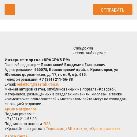
Сибирский
новостной портал
Интернет-портал «КРАСРАБ.РУ»
Главный редактор —
Павловский Владимир Евгеньевич.
Адрес редакции:
660075, Красноярский край, г. Красноярск, ул.
Железнодорожников, д. 17, пом. 9, оф. 615.
Телефон редакции:
+7 (391) 211-56-88
E-mail:
redaktor@krasrab.krsn.ru
Мнения авторов статей, опубликованных на портале «Красраб»,
материалов, размещённых в разделах «Мнения», «Молва», а также
комментариев пользователей к материалам сайта могут не совпадать
с позицией редакции.
Архив материалов
Подача рекламы:
+7 (391) 211-56-88
Подписка на новости:
RSS
«Красраб» в соцсетях:
«Телеграм»
,
«ВКонтакте»
,
«Одноклассники»
Карта сайта