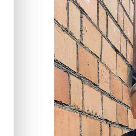
квартире посл
Общество
31.07.2024 11:14
1567
1