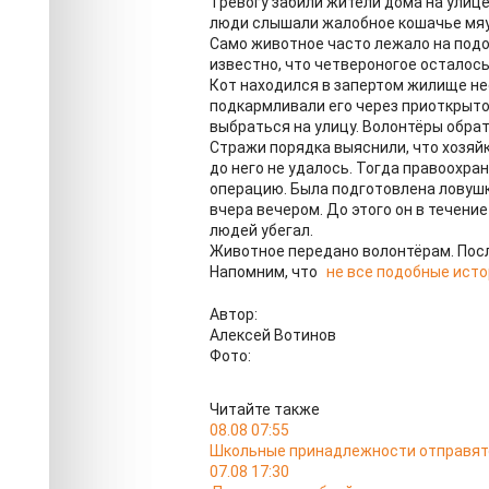
Тревогу забили жители дома на улиц
люди слышали жалобное кошачье мяук
Само животное часто лежало на подо
известно, что четвероногое осталось 
Кот находился в запертом жилище н
подкармливали его через приоткрыто
выбраться на улицу. Волонтёры обра
Стражи порядка выяснили, что хозяйк
до него не удалось. Тогда правоохр
операцию. Была подготовлена ловушк
вчера вечером. До этого он в течени
людей убегал.
Животное передано волонтёрам. Посл
Напомним, что
не все подобные ист
Автор:
Алексей Вотинов
Фото:
Читайте также
08.08 07:55
Школьные принадлежности отправятс
07.08 17:30