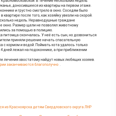
е Красномосковской. В течение нескольких недель
анье, доносившееся из квартиры на первом этаже.
коннике и грустно смотрело в окно. Соседям было
в квартире после того, как хозяйку увезли на скорой.
есколько недель. Неравнодушные граждане
е окно. Размер щели не позволял животному
тились за помощью в полицию.
а питомца скончалась. У неё есть сын, но дозвониться
анители приняли решение начать спасательную
а с кормом и водой. Поймать кота удалось только
е 4 дней лежал на подоконнике, а при приближении
е лечения хвостатому найдут новых любящих хозяев.
ории заканчиваются благополучно
.
я из Красноярска детям Свердловского округа ЛНР