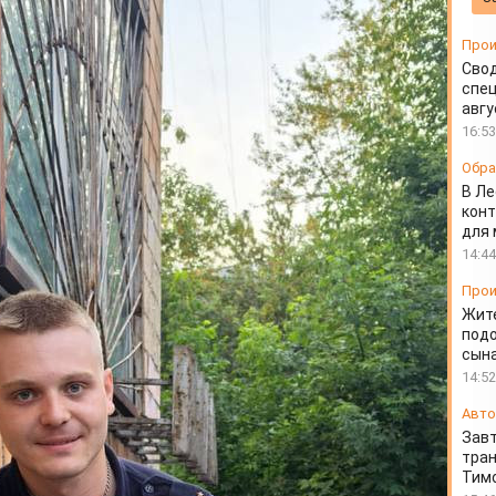
е смерти хозяйки
Прои
Свод
спец
авгу
16:53
Обра
В Ле
конт
для
14:44
Прои
Жит
подо
сын
14:52
Авто
Завт
тран
Тимо