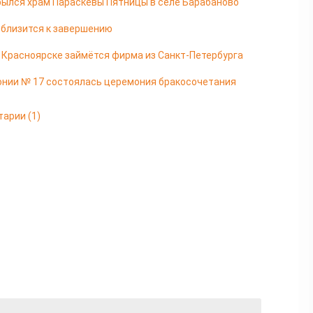
ылся храм Параскевы Пятницы в селе Барабаново
 близится к завершению
в Красноярске займётся фирма из Санкт-Петербурга
онии № 17 состоялась церемония бракосочетания
тарии
(1)