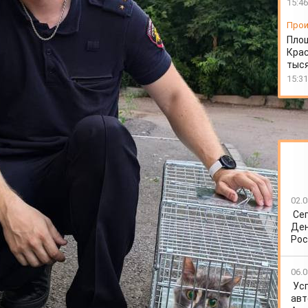
15:46
Прои
Пло
Крас
тыся
15:31
02.0
Се
Ден
Рос
06.0
Ус
авт