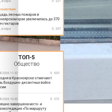
, вчера
0
221
сшествия
щадь лесных пожаров в
ноярском крае увеличилась до 370
ч гектаров
, вчера
0
207
ТОП-5
Общество
8.2026 11:32
0
620
годня в Красноярске отмечают
ь Воздушно-десантных войск
сии
8.2026 10:43
0
372
пешно завершена мото- и
оэкспедиция «По маршруту