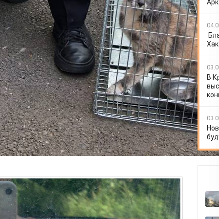
Арк
04.0
Бл
Хак
03.0
В К
выс
кон
03.0
Нов
буд