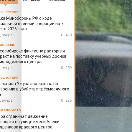
сшествия
ка Минобороны РФ о ходе
иальной военной операции на 7
ста 2026 года
, вчера
0
410
зование
сосибирске фиктивно расторгли
ракт на поставку учебных дронов
 молодёжного центра
, вчера
0
259
сшествия
ельница Ужура задержана по
зрению в убийстве трёхмесячного
а
, вчера
0
225
-вело-мото
ра ограничат движение
спорта по улице имени Алёши
шенкова краевого центра