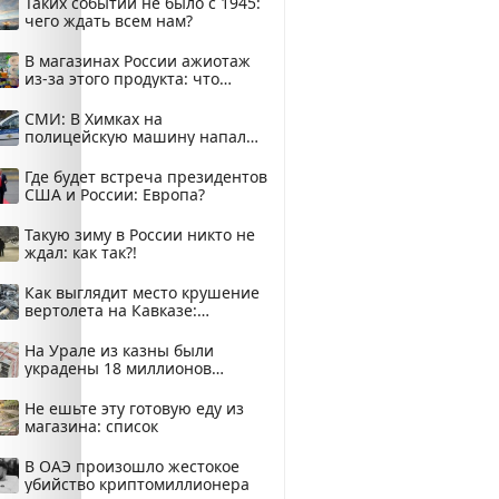
Таких событий не было с 1945:
чего ждать всем нам?
В магазинах России ажиотаж
из-за этого продукта: что
купить?
СМИ: В Химках на
полицейскую машину напали
и подожгли.
Где будет встреча президентов
США и России: Европа?
Такую зиму в России никто не
ждал: как так?!
Как выглядит место крушение
вертолета на Кавказе:
смотреть
На Урале из казны были
украдены 18 миллионов
рублей
Не ешьте эту готовую еду из
магазина: список
В ОАЭ произошло жестокое
убийство криптомиллионера