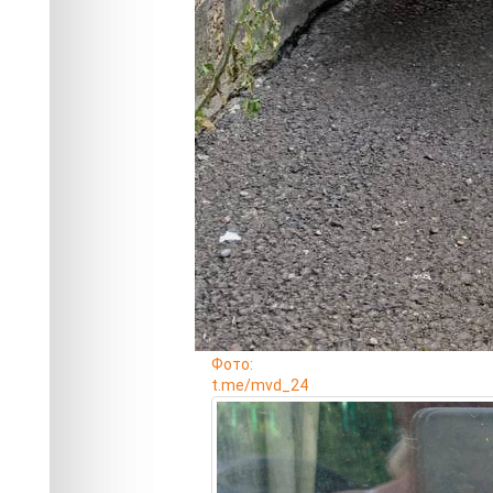
Фото:
t.me/mvd_24