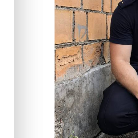
Фото:
t.me/mvd_24