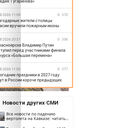
адия Тугаринова»
8.2026 11:09
0
370
агодарные жители столицы
асии вручили пожарным иконы
8.2026 20:37
0
356
расноярске Владимир Путин
тупил перед участниками финала
курса «Большая перемена»
8.2026 11:03
0
277
огодние праздники в 2027 году
ут в России короче предыдущих
Новости других СМИ
Все новости по падению
вертолета на Кавказе: читать
здесь