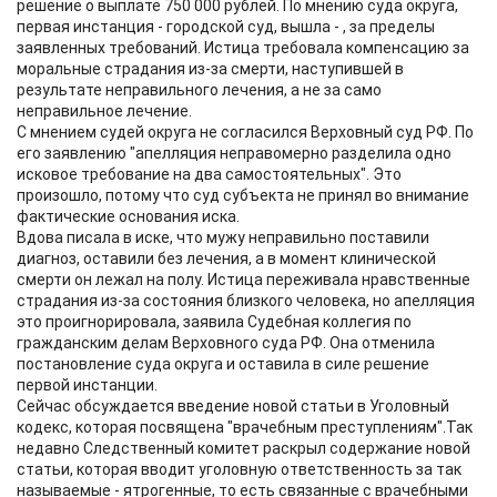
решение о выплате 750 000 рублей. По мнению суда округа,
первая инстанция - городской суд, вышла - , за пределы
заявленных требований. Истица требовала компенсацию за
моральные страдания из-за смерти, наступившей в
результате неправильного лечения, а не за само
неправильное лечение.
С мнением судей округа не согласился Верховный суд РФ. По
его заявлению "апелляция неправомерно разделила одно
исковое требование на два самостоятельных". Это
произошло, потому что суд субъекта не принял во внимание
фактические основания иска.
Вдова писала в иске, что мужу неправильно поставили
диагноз, оставили без лечения, а в момент клинической
смерти он лежал на полу. Истица переживала нравственные
страдания из-за состояния близкого человека, но апелляция
это проигнорировала, заявила Судебная коллегия по
гражданским делам Верховного суда РФ. Она отменила
постановление суда округа и оставила в силе решение
первой инстанции.
Сейчас обсуждается введение новой статьи в Уголовный
кодекс, которая посвящена "врачебным преступлениям".Так
недавно Следственный комитет раскрыл содержание новой
статьи, которая вводит уголовную ответственность за так
называемые - ятрогенные, то есть связанные с врачебными