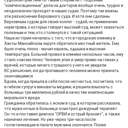
судебной практики по таким спорам нет. Подобные
"компенсационные" дела на докторов вообще очень трудно и
неоднозначно проходят в наших судах. Поэтому так важны
эти разъяснения Верховного суда. И хотя они сделаны
Верховным судом для своих коллег - судей, но применение
норм права, о которых говорит высокий суд, может оказаться
полезным и тем, кто столкнулся с такой ситуацией.
Наша история началась с того, что в городскую клинику в
Ханты-Мансийском округе обратился местный житель. Ему
было очень плохо - мучал кашель, одышка и высокая
температура. Больной провел в клинике несколько часов, ему
стало совсем плохо. Человек упал и умер прямо на глазах у
врачей, которые ничего страшного у него не увидели.
ВС разъяснил, когда пропавшего человека можно признать
скончавшимся
Вдова, когда пришла в себя после несчастья, посчитала, что
в гибели супруга виноваты медики, и решила взыскать с
больницы три миллиона рублей в качестве компенсации
морального вреда.
Гражданка обратилась с иском в суд, в котором рассказала,
что мужа ночью в больнице осмотрел дежурный терапевт.
Он-то и поставил диагноз "ОРВИ и острый бронхит", а также
назначил лечение. Но уже через три часа после
госпитализации в палате мужчина скончался. Позже