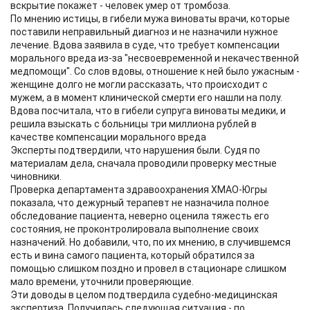
вскрытие покажет - человек умер от тромбоза.
По мнению истицы, в гибели мужа виноваты врачи, которые
поставили неправильный диагноз и не назначили нужное
лечение. Вдова заявила в суде, что требует компенсации
морального вреда из-за "несвоевременной и некачественной
медпомощи". Со слов вдовы, отношение к ней было ужасным -
женщине долго не могли рассказать, что происходит с
мужем, а в момент клинической смерти его нашли на полу.
Вдова посчитала, что в гибели супруга виноваты медики, и
решила взыскать с больницы три миллиона рублей в
качестве компенсации морального вреда
Эксперты подтвердили, что нарушения были. Судя по
материалам дела, сначала проводили проверку местные
чиновники.
Проверка департамента здравоохранения ХМАО-Югры
показала, что дежурный терапевт не назначила полное
обследование пациента, неверно оценила тяжесть его
состояния, не проконтролировала выполнение своих
назначений. Но добавили, что, по их мнению, в случившемся
есть и вина самого пациента, который обратился за
помощью слишком поздно и провел в стационаре слишком
мало времени, уточнили проверяющие.
Эти доводы в целом подтвердила судебно-медицинская
экспертиза. Получилась следующая ситуация - по