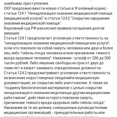
ошибками, преступления.
СКР предложил ввести новую статью в Уголовный кодекс -
статья 124.1 "Ненадлежащее оказание медицинской помощи
(медицинской услуги)" и статья 124.2 "Сокрытие нарушения
оказания медицинской помощи".
Верховный суд РФ разъяснил правила погашения долгов
умерших
Статья 124.1 предполагает уголовную ответственность за
"ненадлежащее оказание медицинской помощи или услуги",
если это повлекло за собой смерть человека или двух и более
лиц либо "гибель плода человека и/или причинение тяжкого
вреда здоровью человека". Наказание - штраф от 200 до 500
тысяч рублей. Либо лишение свободы на срок от двух до
семи лет и запрет занимать определенные должности.
Статья 124.2 предусматривает уголовную ответственность
за внесение недостоверных сведений в медицинскую
документацию, ее сокрытие либо уничтожение. А также за
"подмену биологических материалов с целью сокрытия
ненадлежащего оказания медпомощи другим медицинским
работником", действия которого повлекли смерть,
причинение тяжкого вреда здоровью либо гибель плода".
Наказания за те же деяния, совершенные руководителями
медицинских организаций, - принудительные работы или