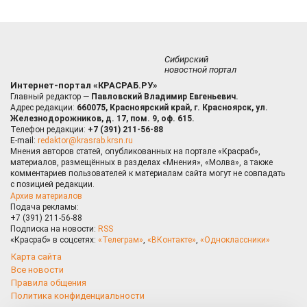
Сибирский
новостной портал
Интернет-портал «КРАСРАБ.РУ»
Главный редактор —
Павловский Владимир Евгеньевич.
Адрес редакции:
660075, Красноярский край, г. Красноярск, ул.
Железнодорожников, д. 17, пом. 9, оф. 615.
Телефон редакции:
+7 (391) 211-56-88
E-mail:
redaktor@krasrab.krsn.ru
Мнения авторов статей, опубликованных на портале «Красраб»,
материалов, размещённых в разделах «Мнения», «Молва», а также
комментариев пользователей к материалам сайта могут не совпадать
с позицией редакции.
Архив материалов
Подача рекламы:
+7 (391) 211-56-88
Подписка на новости:
RSS
«Красраб» в соцсетях:
«Телеграм»
,
«ВКонтакте»
,
«Одноклассники»
Карта сайта
Все новости
Правила общения
Политика конфиденциальности