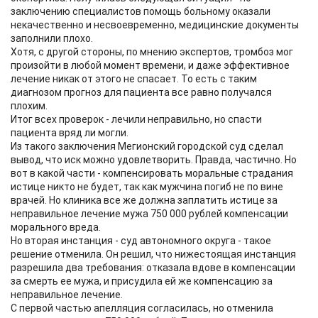
заключению специалистов помощь больному оказали
некачественно и несвоевременно, медицинские документы
заполнили плохо.
Хотя, с другой стороны, по мнению экспертов, тромбоз мог
произойти в любой момент времени, и даже эффективное
лечение никак от этого не спасает. То есть с таким
диагнозом прогноз для пациента все равно получался
плохим.
Итог всех проверок - лечили неправильно, но спасти
пациента вряд ли могли.
Из такого заключения Мегионский городской суд сделал
вывод, что иск можно удовлетворить. Правда, частично. Но
вот в какой части - компенсировать моральные страдания
истице никто не будет, так как мужчина погиб не по вине
врачей. Но клиника все же должна заплатить истице за
неправильное лечение мужа 750 000 рублей компенсации
морального вреда.
Но вторая инстанция - суд автономного округа - такое
решение отменила. Он решил, что нижестоящая инстанция
разрешила два требования: отказала вдове в компенсации
за смерть ее мужа, и присудила ей же компенсацию за
неправильное лечение.
С первой частью апелляция согласилась, но отменила