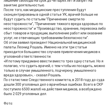
лишение свободы на срок до четырех лет и запрет на
занятие деятельностью.
После того, как медицинские преступления будут
сконцентрированы в одной статье УК, врачей больше не
будут судить по статьям "Причинение смерти по
неосторожности", "Причинение тяжкого вреда здоровью по
неосторожности" и "Производство, хранение, перевозка либо
сбыт товаров и продукции, выполнение работ или оказание
услуг, не отвечающих требованиям безопасности".
Об этом заявил президент Национальной медицинской
палаты Леонид Рошаль. Именно на эти три статьи
приходится большинство случаев привлечения медиков к
уголовной ответственности.
«И потому придумано ввести вместо трех одну статью. Но я
полагаю, что судить врачей, с тем чтобы их посадить, можно
только в случае умышленного, подчеркну, умышленного
вреда здоровью», - сказал Рошаль.
По статистике Следственного комитета, в 2018 году до суда
дошли 300 уголовных дел о врачебных ошибках. Всего в СКР
поступило 6500 жалоб на действия медиков, а возбуждено
было 2 029 уголовных дел.
Фото: