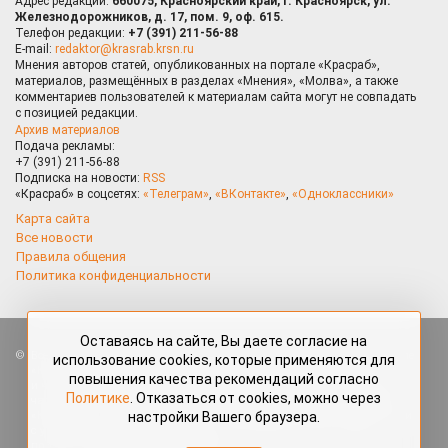
Адрес редакции:
660075, Красноярский край, г. Красноярск, ул.
Железнодорожников, д. 17, пом. 9, оф. 615.
Телефон редакции:
+7 (391) 211-56-88
E-mail:
redaktor@krasrab.krsn.ru
Мнения авторов статей, опубликованных на портале «Красраб»,
материалов, размещённых в разделах «Мнения», «Молва», а также
комментариев пользователей к материалам сайта могут не совпадать
с позицией редакции.
Архив материалов
Подача рекламы:
+7 (391) 211-56-88
Подписка на новости:
RSS
«Красраб» в соцсетях:
«Телеграм»
,
«ВКонтакте»
,
«Одноклассники»
Карта сайта
Все новости
Правила общения
Политика конфиденциальности
Оставаясь на сайте, Вы даете согласие на
Все права защищены. Любые материалы, размещённые на портале
использование cookies, которые применяются для
«Красраб.ру» сотрудниками редакции, нештатными авторами
повышения качества рекомендаций согласно
и читателями, являются объектами авторского права. Полное или
Политике
. Отказаться от cookies, можно через
частичное использование материалов, размещённых на портале
настройки Вашего браузера.
«Красраб.ру», допускается только с письменного согласия редакции
с указанием ссылки на источник. Все вопросы можно задать
по адресу
redaktor@krasrab.krsn.ru
.