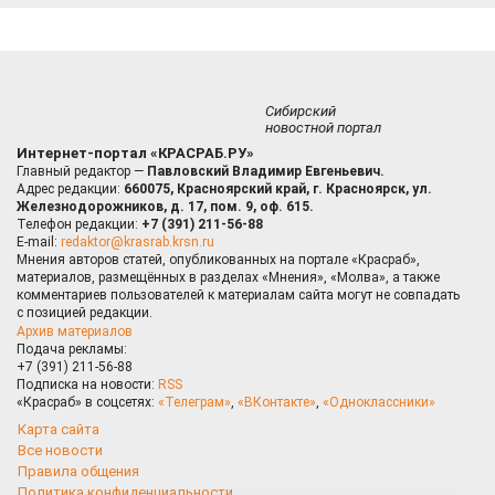
Сибирский
новостной портал
Интернет-портал «КРАСРАБ.РУ»
Главный редактор —
Павловский Владимир Евгеньевич.
Адрес редакции:
660075, Красноярский край, г. Красноярск, ул.
Железнодорожников, д. 17, пом. 9, оф. 615.
Телефон редакции:
+7 (391) 211-56-88
E-mail:
redaktor@krasrab.krsn.ru
Мнения авторов статей, опубликованных на портале «Красраб»,
материалов, размещённых в разделах «Мнения», «Молва», а также
комментариев пользователей к материалам сайта могут не совпадать
с позицией редакции.
Архив материалов
Подача рекламы:
+7 (391) 211-56-88
Подписка на новости:
RSS
«Красраб» в соцсетях:
«Телеграм»
,
«ВКонтакте»
,
«Одноклассники»
Карта сайта
Все новости
Правила общения
Политика конфиденциальности