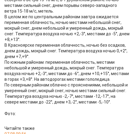
местами сильный снег, днем порывы северо-западного
ветра 15-18 м/с, метель.
В целом же по центральным районам завтра ожидается
переменная облачность, ночью местами небольшой снег,
мокрый снег, днем небольшой и умеренный дождь, мокрый
снег. Температура воздуха ночью +2,-3°, местами до -5°, днем
+8,+13°.
В Красноярске переменная облачность, ночью без осадков,
днем дождь, мокрый снег. Температура воздуха ночью 0,+2°,
днем +7,+9°.
По южным районам: переменная облачность, местами
небольшой и умеренный дождь, мокрый снег. Температура
воздуха ночью +2,-3°, местами до -6°, днем +10,+15°, местами
в горах +3,+8°. На автодорогах местами гололедица.
По северным районам:облачно с прояснениями, небольшой и
умеренный снег, мокрый снег, ночью местами сильный снег.
Температура воздуха ночью -2,-7°, местами -12,-17°, на
севере местами до -22°, днем +3,-2°, местами -5,-10°.​
Фото:
Читайте также