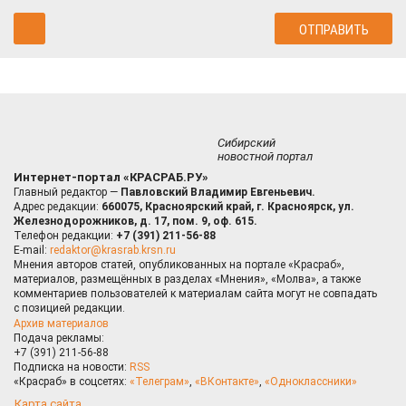
Сибирский
новостной портал
Интернет-портал «КРАСРАБ.РУ»
Главный редактор —
Павловский Владимир Евгеньевич.
Адрес редакции:
660075, Красноярский край, г. Красноярск, ул.
Железнодорожников, д. 17, пом. 9, оф. 615.
Телефон редакции:
+7 (391) 211-56-88
E-mail:
redaktor@krasrab.krsn.ru
Мнения авторов статей, опубликованных на портале «Красраб»,
материалов, размещённых в разделах «Мнения», «Молва», а также
комментариев пользователей к материалам сайта могут не совпадать
с позицией редакции.
Архив материалов
Подача рекламы:
+7 (391) 211-56-88
Подписка на новости:
RSS
«Красраб» в соцсетях:
«Телеграм»
,
«ВКонтакте»
,
«Одноклассники»
Карта сайта