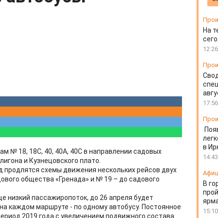
Прои
На т
сего
12:26
Прои
Свод
спец
авгу
17:56
Прои
Поя
легк
в Ир
 № 18, 18С, 40, 40А, 40С в направлении садовых
14:43
лигона и Кузнецовского плато.
од продлятся схемы движения нескольких рейсов двух
Афи
ового общества «Гренада» и № 19 – до садового
В го
прой
ще низкий пассажиропоток, до 26 апреля будет
ярм
на каждом маршруте - по одному автобусу. Постоянное
15:10
период 2019 года с увеличением подвижного состава