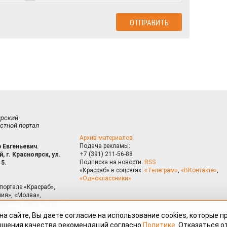
ирский
стной портал
Архив материалов
Подача рекламы:
 Евгеньевич.
+7 (391) 211-56-88
, г. Красноярск, ул.
Подписка на новости:
RSS
15.
«Красраб» в соцсетях:
«Телеграм»
,
«ВКонтакте»
,
«Одноклассники»
портале «Красраб»,
ия», «Молва»,
риалам сайта могут
на сайте, Вы даете согласие на использование cookies, которые 
ышения качества рекомендаций согласно
Политике
. Отказаться от