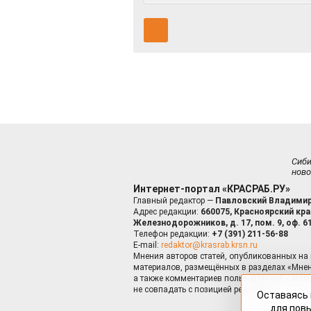
Сиб
ново
Интернет-портал «КРАСРАБ.РУ»
Главный редактор —
Павловский Владимир
Адрес редакции:
660075, Красноярский край
Железнодорожников, д. 17, пом. 9, оф. 6
Телефон редакции:
+7 (391) 211-56-88
E-mail:
redaktor@krasrab.krsn.ru
Мнения авторов статей, опубликованных на 
материалов, размещённых в разделах «Мнен
а также комментариев пользователей к мате
не совпадать с позицией редакции.
Оставаясь 
для пов