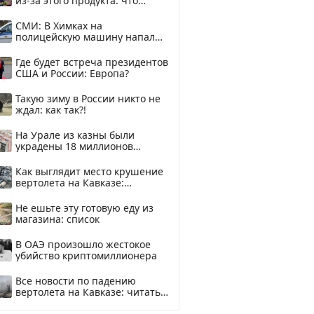
из-за этого продукта: что
купить?
СМИ: В Химках на
полицейскую машину напали
и подожгли.
Где будет встреча президентов
США и России: Европа?
Такую зиму в России никто не
ждал: как так?!
На Урале из казны были
украдены 18 миллионов
рублей
Как выглядит место крушение
вертолета на Кавказе:
смотреть
Не ешьте эту готовую еду из
магазина: список
В ОАЭ произошло жестокое
убийство криптомиллионера
Все новости по падению
вертолета на Кавказе: читать
здесь