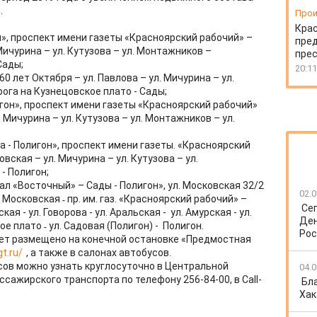
.
Прои
Крас
», проспект имени газеты «Красноярский рабочий» –
пред
 Мичурина – ул. Кутузова – ул. Монтажников –
пре
Сады;
20:11
0 лет Октября – ул. Павлова – ул. Мичурина – ул.
рога на Кузнецовское плато - Сады;
гон», проспект имени газеты «Красноярский рабочий»
. Мичурина – ул. Кутузова – ул. Монтажников – ул.
а - Полигон», проспект имени газеты. «Красноярский
овская – ул. Мичурина – ул. Кутузова – ул.
- Полигон;
ал «Восточный» – Сады - Полигон», ул. Московская 32/2
02.0
л. Московская ˗ пр. им. газ. «Красноярский рабочий»​ –
Се
я - ул. Говорова - ул. Аральская - ул. Амурская - ул.
Ден
е плато ˗ ул. Садовая (Полигон) - Полигон.
Рос
ет размещено на конечной остановке «Предмостная
t.ru/
, а также в салонах автобусов.
ов можно узнать круглосуточно в Центральной
04.0
сажирского транспорта по телефону 256-84-00, в Call-
Бл
Хак