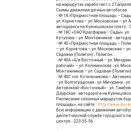
на маршрутах заработает с 27 апреля
Схемы движения дачных автобусов:
- № 18 «Предмостная площадь – Сады
ул. Корнетова – ул. Московская – ул.
автодорога на Кузнецовское плато - 
- № 18С «ОАО Красфарма – Сады», ул. 6
Кутузова – ул. Монтажников - автодо
- № 40 «Предмостная площадь – Поли
– ул. Корнетова – ул. Московская – ул
Садовая (Полигон) ˗ Полигон;
- № 40А «А/в Восточный – ул. Мичурин
рабочий»​ – ул. Коломенская ˗ ул. Моск
Монтажников – ул. Садовая (Полигон) 
- № 40С «пл. Котельникова – Автовокз
- ул. Волгоградская ˗ ул. Мичурина ˗ у
Автовокзал «Восточный» - ул. Тамбовска
Даурская ˗ автодорога на Кузнецовско
Расписание сезонных маршрутов буд
площадь», на сайте:
http://www.mu-kg
Всю информацию о движении автобус
диспетчерской службе городского пас
центре - 223-55-56.