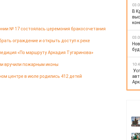
03.0
В К
выс
кон
онии № 17 состоялась церемония бракосочетания
03.0
брать ограждение и открыть доступ к реке
Нов
буд
педиция «По маршруту Аркадия Тугаринова»
ии вручили пожарным иконы
10:4
Ус
ом центре в июле родились 412 детей
авт
Арк