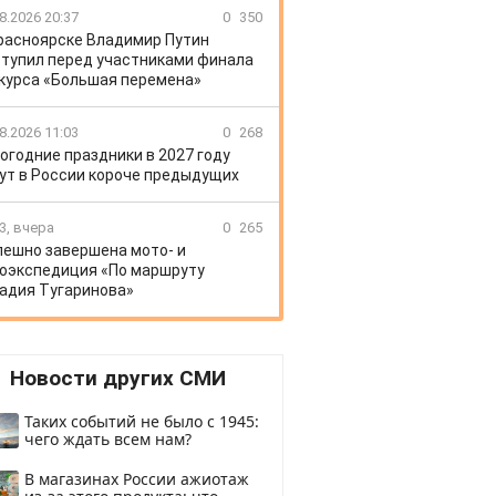
8.2026 20:37
0
350
расноярске Владимир Путин
тупил перед участниками финала
курса «Большая перемена»
8.2026 11:03
0
268
огодние праздники в 2027 году
ут в России короче предыдущих
3, вчера
0
265
пешно завершена мото- и
оэкспедиция «По маршруту
адия Тугаринова»
Новости других СМИ
Таких событий не было с 1945:
чего ждать всем нам?
В магазинах России ажиотаж