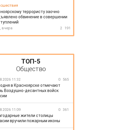
сшествия
ноярскому террористу заочно
ъявлено обвинение в совершении
ступлений
, вчера
2
191
ТОП-5
Общество
8.2026 11:32
0
565
годня в Красноярске отмечают
ь Воздушно-десантных войск
сии
8.2026 11:09
0
361
агодарные жители столицы
асии вручили пожарным иконы