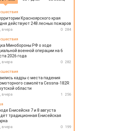
сшествия
ерритории Красноярского края
дня действуют 248 лесных пожаров
, вчера
0
284
сшествия
ка Минобороны РФ о ходе
иальной военной операции на 6
ста 2026 года
, вчера
0
282
сшествия
вились кадры с места падения
омоторного самолёта Cessna-182R
кутской области
, вчера
1
256
ша
роде Енисейске 7 и 8 августа
дёт традиционная Енисейская
арка
, вчера
0
199