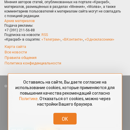
Мнения авторов статей, опубликованных на портале «Красраб»,
материалов, размещённых в разделах «Мнения», «Молва», а также
комментариев пользователей к материалам сайта могут не совпадать
с позицией редакции.
Архив материалов
Подача рекламы:
+7 (391) 211-56-88
Подписка на новости:
RSS
«Красраб» в соцсетях:
«Телеграм»
,
«ВКонтакте»
,
«Одноклассники»
Карта сайта
Все новости
Правила общения
Политика конфиденциальности
Оставаясь на сайте, Вы даете согласие на
Все права защищены. Любые материалы, размещённые на портале
использование cookies, которые применяются для
«Красраб.ру» сотрудниками редакции, нештатными авторами
повышения качества рекомендаций согласно
и читателями, являются объектами авторского права. Полное или
Политике
. Отказаться от cookies, можно через
частичное использование материалов, размещённых на портале
настройки Вашего браузера.
«Красраб.ру», допускается только с письменного согласия редакции
с указанием ссылки на источник. Все вопросы можно задать
по адресу
redaktor@krasrab.krsn.ru
.
OK