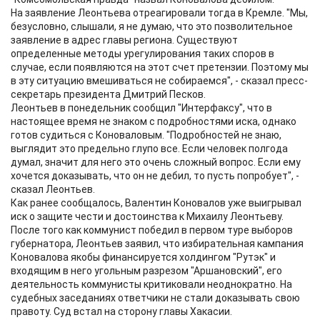
На заявление Леонтьева отреагировали тогда в Кремле. "Мы,
безусловно, слышали, я не думаю, что это позволительное
заявление в адрес главы региона. Существуют
определенные методы урегулирования таких споров в
случае, если появляются на этот счет претензии. Поэтому мы
в эту ситуацию вмешиваться не собираемся", - сказал пресс-
секретарь президента Дмитрий Песков.
Леонтьев в понедельник сообщил "Интерфаксу", что в
настоящее время не знаком с подробностями иска, однако
готов судиться с Коноваловым. "Подробностей не знаю,
выглядит это предельно глупо все. Если человек полгода
думал, значит для него это очень сложный вопрос. Если ему
хочется доказывать, что он не дебил, то пусть попробует", -
сказал Леонтьев.
Как ранее сообщалось, Валентин Коновалов уже выигрывал
иск о защите чести и достоинства к Михаилу Леонтьеву.
После того как коммунист победил в первом туре выборов
губернатора, Леонтьев заявил, что избирательная кампания
Коновалова якобы финансируется холдингом "Рутэк" и
входящим в него угольным разрезом "Аршановский", его
деятельность коммунисты критиковали неоднократно. На
судебных заседаниях ответчики не стали доказывать свою
правоту. Суд встал на сторону главы Хакасии.