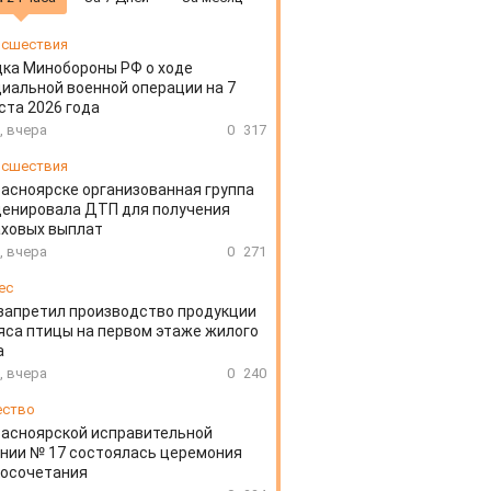
сшествия
ка Минобороны РФ о ходе
иальной военной операции на 7
ста 2026 года
, вчера
0
317
сшествия
расноярске организованная группа
ценировала ДТП для получения
аховых выплат
, вчера
0
271
ес
запретил производство продукции
яса птицы на первом этаже жилого
а
, вчера
0
240
ество
расноярской исправительной
нии № 17 состоялась церемония
косочетания