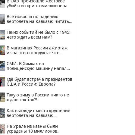
В ОАЭ произошло жестокое
убийство криптомиллионера
Все новости по падению
вертолета на Кавказе: читать
здесь
Таких событий не было с 1945:
чего ждать всем нам?
В магазинах России ажиотаж
из-за этого продукта: что
купить?
СМИ: В Химках на
полицейскую машину напали
и подожгли.
Где будет встреча президентов
США и России: Европа?
Такую зиму в России никто не
ждал: как так?!
Как выглядит место крушение
вертолета на Кавказе:
смотреть
На Урале из казны были
украдены 18 миллионов