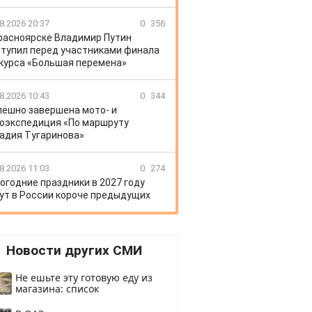
8.2026 20:37
0
356
расноярске Владимир Путин
тупил перед участниками финала
курса «Большая перемена»
8.2026 10:43
0
344
пешно завершена мото- и
оэкспедиция «По маршруту
адия Тугаринова»
8.2026 11:03
0
274
огодние праздники в 2027 году
ут в России короче предыдущих
Новости других СМИ
Не ешьте эту готовую еду из
магазина: список