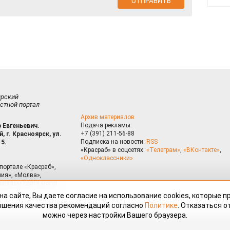
ирский
стной портал
Архив материалов
Подача рекламы:
 Евгеньевич.
+7 (391) 211-56-88
, г. Красноярск, ул.
Подписка на новости:
RSS
15.
«Красраб» в соцсетях:
«Телеграм»
,
«ВКонтакте»
,
«Одноклассники»
портале «Красраб»,
ия», «Молва»,
риалам сайта могут
на сайте, Вы даете согласие на использование cookies, которые 
ышения качества рекомендаций согласно
Политике
. Отказаться от
можно через настройки Вашего браузера.