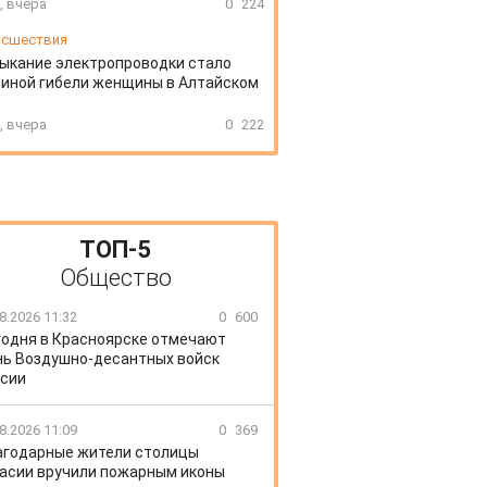
, вчера
0
224
сшествия
ыкание электропроводки стало
иной гибели женщины в Алтайском
, вчера
0
222
ТОП-5
Общество
8.2026 11:32
0
600
годня в Красноярске отмечают
ь Воздушно-десантных войск
сии
8.2026 11:09
0
369
агодарные жители столицы
асии вручили пожарным иконы