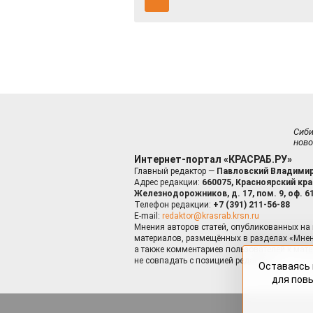
Сиб
ново
Интернет-портал «КРАСРАБ.РУ»
Главный редактор —
Павловский Владимир
Адрес редакции:
660075, Красноярский край
Железнодорожников, д. 17, пом. 9, оф. 6
Телефон редакции:
+7 (391) 211-56-88
E-mail:
redaktor@krasrab.krsn.ru
Мнения авторов статей, опубликованных на 
материалов, размещённых в разделах «Мнен
а также комментариев пользователей к мате
не совпадать с позицией редакции.
Оставаясь 
для пов