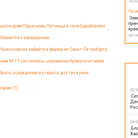
10:35
Прои
Зам
прич
ылся храм Параскевы Пятницы в селе Барабаново
крае
09:14
 близится к завершению
в Красноярске займётся фирма из Санкт-Петербурга
онии № 17 состоялась церемония бракосочетания
брать ограждение и открыть доступ к реке
тарии
(1)
02.0
Се
Ден
Рос
04.0
Бл
Хак