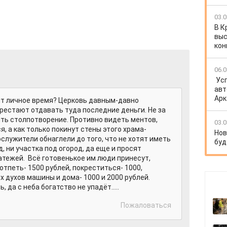
03.0
В К
выс
кон
06.0
Ус
авт
Арк
ят личное время? Церковь давным-давно
ерестают отдавать туда последние деньги. Не за
ять столпотворение. Противно видеть ментов,
03.0
я, а как только покинут стены этого храма-
Нов
ослужители обнаглели до того, что не хотят иметь
буд
, ни участка под огород, да еще и просят
тежей. Всё готовенькое им люди принесут,
отпеть- 1500 рублей, покреститься- 1000,
 духов машины и дома- 1000 и 2000 рублей.
да с неба богатство не упадёт.....
Пожаловаться