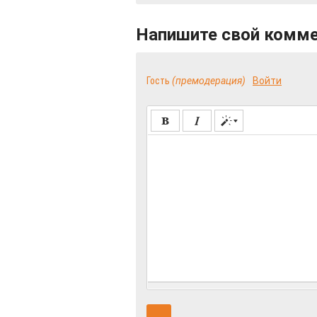
Напишите свой комм
Гость
(премодерация)
Войти