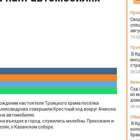
Прои
Свод
спец
авгу
16:53
Прои
В К
инс
стр
09:23
Бизн
Суд 
из м
дом
ождении настоятеля Троицкого храма посёлка
08:43
лександрова совершили Крестный ход вокруг Ачинска.
 на автомобилях.
Общ
на въездах в город, служились молебны. Прихожане и
В К
елях, о Казанском соборе.
коло
бра