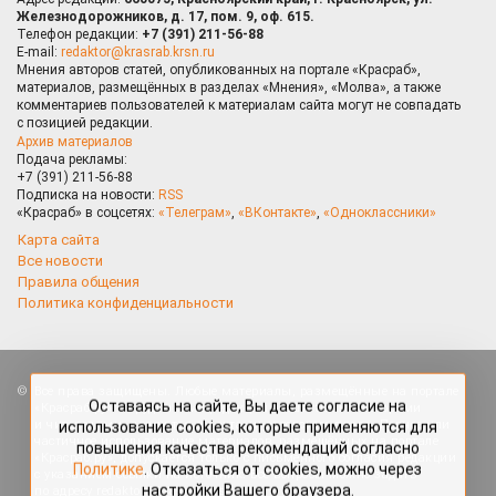
Железнодорожников, д. 17, пом. 9, оф. 615.
Телефон редакции:
+7 (391) 211-56-88
E-mail:
redaktor@krasrab.krsn.ru
Мнения авторов статей, опубликованных на портале «Красраб»,
материалов, размещённых в разделах «Мнения», «Молва», а также
комментариев пользователей к материалам сайта могут не совпадать
с позицией редакции.
Архив материалов
Подача рекламы:
+7 (391) 211-56-88
Подписка на новости:
RSS
«Красраб» в соцсетях:
«Телеграм»
,
«ВКонтакте»
,
«Одноклассники»
Карта сайта
Все новости
Правила общения
Политика конфиденциальности
Оставаясь на сайте, Вы даете согласие на
Все права защищены. Любые материалы, размещённые на портале
использование cookies, которые применяются для
«Красраб.ру» сотрудниками редакции, нештатными авторами
повышения качества рекомендаций согласно
и читателями, являются объектами авторского права. Полное или
Политике
. Отказаться от cookies, можно через
частичное использование материалов, размещённых на портале
настройки Вашего браузера.
«Красраб.ру», допускается только с письменного согласия редакции
с указанием ссылки на источник. Все вопросы можно задать
по адресу
redaktor@krasrab.krsn.ru
.