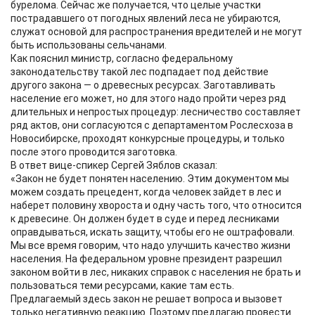
бурелома. Сейчас же получается, что целые участки
пострадавшего от погодных явлений леса не убираются,
служат основой для распространения вредителей и не могут
быть использованы сельчанами.
Как пояснил министр, согласно федеральному
законодательству такой лес подпадает под действие
другого закона — о древесных ресурсах. Заготавливать
население его может, но для этого надо пройти через ряд
длительных и непростых процедур: лесничество составляет
ряд актов, они согласуются с департаментом Рослесхоза в
Новосибирске, проходят конкурсные процедуры, и только
после этого проводится заготовка.
В ответ вице-спикер Сергей Зяблов сказал:
«Закон не будет понятен населению. Этим документом мы
можем создать прецедент, когда человек зайдет в лес и
наберет половину хвороста и одну часть того, что относится
к древесине. Он должен будет в суде и перед лесниками
оправдываться, искать защиту, чтобы его не оштрафовали.
Мы все время говорим, что надо улучшить качество жизни
населения. На федеральном уровне президент разрешил
законом войти в лес, никаких справок с населения не брать и
пользоваться теми ресурсами, какие там есть.
Предлагаемый здесь закон не решает вопроса и вызовет
только негативную реакцию. Поэтому предлагаю провести