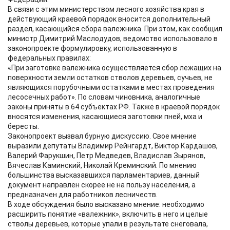
В связи с этим министерством лесного хозяйства края в
действующий краевой порядок вносится дополнительный
раздел, касающийся сбора валежника. При этом, как сообщил
министр Димитрий Маслодудов, ведомство использовало в
законопроекте формулировку, использованную в
федеральных правилах:
«При заготовке валежника осуществляется сбор лежащих на
поверхности земли остатков стволов деревьев, сучьев, не
являющихся порубочными остатками в местах проведения
лесосечных работ». По словам чиновника, аналогичные
законы приняты в 64 субъектах РФ. Также в краевой порядок
вносятся изменения, касающиеся заготовки пней, мха и
бересты.
Законопроект вызвал бурную дискуссию. Свое мнение
выразили депутаты Владимир Рейнгардт, Виктор Кардашов,
Валерий Фарукшин, Петр Медведев, Владислав Зырянов,
Вячеслав Каминский, Николай Креминский. По мнению
большинства высказавшихся парламентариев, данный
документ направлен скорее не на пользу населения, а
предназначен для работников лесничеств.
В ходе обсуждения было высказано мнение: необходимо
расширить понятие «валежник», включить в него и целые
стволы деревьев, которые упали в результате снеговала,