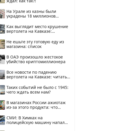
ждал: как так?!
На Урале из казны были
украдены 18 миллионов
рублей
Как выглядит место крушение
вертолета на Кавказе:
смотреть
Не ешьте эту готовую еду из
магазина: список
В ОАЭ произошло жестокое
убийство криптомиллионера
Все новости по падению
вертолета на Кавказе: читать
здесь
Таких событий не было с 1945:
чего ждать всем нам?
В магазинах России ажиотаж
из-за этого продукта: что
купить?
СМИ: В Химках на
полицейскую машину напали
и подожгли.