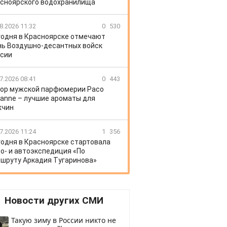
сноярского водохранилища
8.2026 11:32
0
530
годня в Красноярске отмечают
ь Воздушно-десантных войск
сии
7.2026 08:41
0
443
ор мужской парфюмерии Paco
anne – лучшие ароматы для
жчин
7.2026 11:24
1
356
годня в Красноярске стартовала
о- и автоэкспедиция «По
шруту Аркадия Тугаринова»
Новости других СМИ
Такую зиму в России никто не