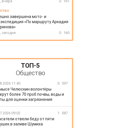
, вчера
0
161
ество
ешно завершена мото- и
экспедиция «По маршруту Аркадия
аринова»
, сегодня
0
160
ТОП-5
Общество
8.2026 11:40
0
597
 мысе Челюскин волонтёры
ерут более 70 проб почвы, воды и
ты для оценки загрязнения
7.2026 09:02
1
587
сатели отвели беду от пяти
ушек в заливе Шумиха