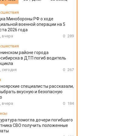
сшествия
ка Минобороны РФ о ходе
иальной военной операции на 5
ста 2026 года
, вчера
0
289
сшествия
енинском районе города
сибирска в ДТП погиб водитель
оцикла
, сегодня
0
267
я
ноярские специалисты рассказали,
выбрать вкусную и безопасную
ю
, вчера
0
184
ансы
уратура помогла дочери погибшего
тника СВО получить положенные
латы