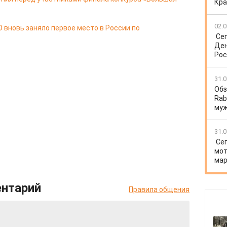
Кра
02.0
 вновь заняло первое место в России по
Се
Ден
Рос
31.0
Обз
Rab
му
31.0
Се
мот
мар
ентарий
Правила общения