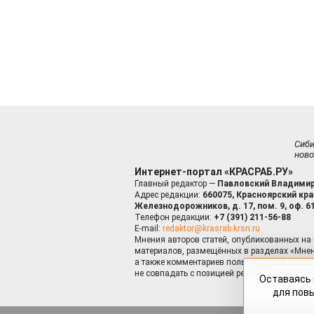
Сиб
ново
Интернет-портал «КРАСРАБ.РУ»
Главный редактор —
Павловский Владимир
Адрес редакции:
660075, Красноярский край
Железнодорожников, д. 17, пом. 9, оф. 6
Телефон редакции:
+7 (391) 211-56-88
E-mail:
redaktor@krasrab.krsn.ru
Мнения авторов статей, опубликованных на 
материалов, размещённых в разделах «Мнен
а также комментариев пользователей к мате
не совпадать с позицией редакции.
Оставаясь 
для пов