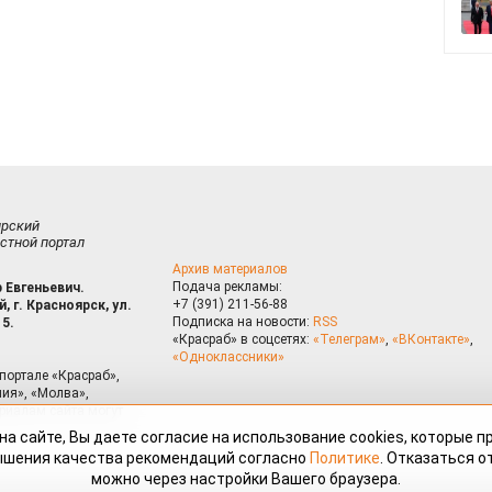
ирский
стной портал
Архив материалов
Подача рекламы:
 Евгеньевич.
+7 (391) 211-56-88
, г. Красноярск, ул.
Подписка на новости:
RSS
15.
«Красраб» в соцсетях:
«Телеграм»
,
«ВКонтакте»
,
«Одноклассники»
портале «Красраб»,
ия», «Молва»,
риалам сайта могут
на сайте, Вы даете согласие на использование cookies, которые 
ышения качества рекомендаций согласно
Политике
. Отказаться от
можно через настройки Вашего браузера.