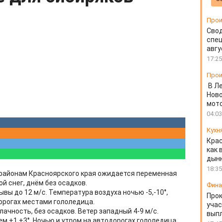
Прои
Свод
спец
авгу
17:25
Прои
В Л
Ново
мот
04:03
Кухн
Крас
как 
дын
18:35
м районам Красноярского края ожидается переменная
й снег, днём без осадков.
Фин
ывы до 12 м/с. Температура воздуха ночью -5,-10°,
Прок
дорогах местами гололедица.
учас
ачность, без осадков. Ветер западный 4-9 м/с.
вып
ем +1,+3°. Ночью и утром на автодорогах гололедица.