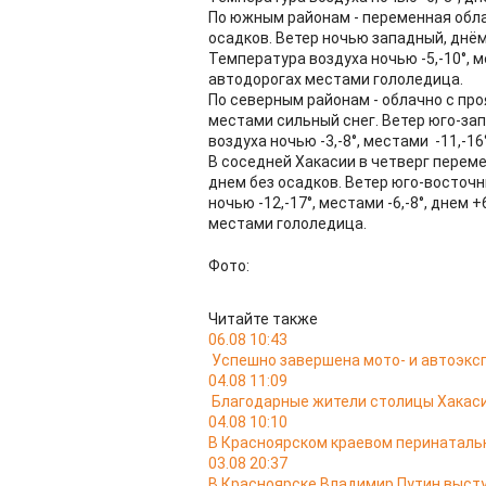
По южным районам - переменная обла
осадков. Ветер ночью западный, днём
Температура воздуха ночью -5,-10°, ме
автодорогах местами гололедица.
По северным районам - облачно с про
местами сильный снег. Ветер юго-зап
воздуха ночью -3,-8°, местами -11,-16°
В соседней Хакасии в четверг перем
днем без осадков. Ветер юго-восточн
ночью -12,-17°, местами -6,-8°, днем 
местами гололедица.
Фото:
Читайте также
06.08 10:43
Успешно завершена мото- и автоэкс
04.08 11:09
Благодарные жители столицы Хакас
04.08 10:10
В Красноярском краевом перинатальн
03.08 20:37
В Красноярске Владимир Путин выст