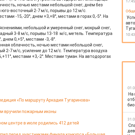
17:45
чность, ночью местами небольшой снег, днём без
 юго-восточный 2-7 м/с, порывы до 12 м/с.
Общ
стами -15,-20°, днем +3,+8°, местами в горах 0,-5°. На
Усп
авто
яснениями, небольшой и умеренный снег, мокрый снег,
Туг
адный 3-8 м/с, порывы 13-18 м/с, метель. Температура
10:43
, днем 0,+5°, местами -3,-8°.
енная облачность, ночью местами небольшой снег,
ый 2-7 м/с, усиление до 12 м/с. Температура воздуха
+6,+11°, местами +3,-2°. Местами туман. На автодорогах
01.0
На
отб
педиция «По маршруту Аркадия Тугаринова»
био
ии вручили пожарным иконы
31.0
ом центре в июле родились 412 детей
Спа
дев
упил перед участниками финала конкурса «Большая