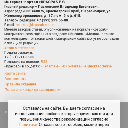
Интернет-портал «КРАСРАБ.РУ»
Главный редактор —
Павловский Владимир Евгеньевич.
Адрес редакции:
660075, Красноярский край, г. Красноярск, ул.
Железнодорожников, д. 17, пом. 9, оф. 615.
Телефон редакции:
+7 (391) 211-56-88
E-mail:
redaktor@krasrab.krsn.ru
Мнения авторов статей, опубликованных на портале «Красраб»,
материалов, размещённых в разделах «Мнения», «Молва», а также
комментариев пользователей к материалам сайта могут не совпадать
с позицией редакции.
Архив материалов
Подача рекламы:
+7 (391) 211-56-88
Подписка на новости:
RSS
«Красраб» в соцсетях:
«Телеграм»
,
«ВКонтакте»
,
«Одноклассники»
Карта сайта
Все новости
Правила общения
Политика конфиденциальности
Оставаясь на сайте, Вы даете согласие на
Все права защищены. Любые материалы, размещённые на портале
использование cookies, которые применяются для
«Красраб.ру» сотрудниками редакции, нештатными авторами
повышения качества рекомендаций согласно
и читателями, являются объектами авторского права. Полное или
Политике
. Отказаться от cookies, можно через
частичное использование материалов, размещённых на портале