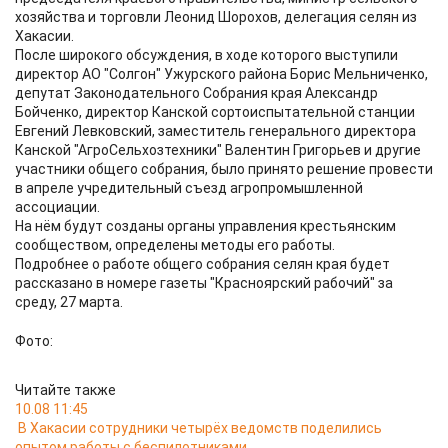
хозяйства и торговли Леонид Шорохов, делегация селян из
Хакасии.
После широкого обсуждения, в ходе которого выступили
директор АО "Солгон" Ужурского района Борис Мельниченко,
депутат Законодательного Собрания края Александр
Бойченко, директор Канской сортоиспытательной станции
Евгений Левковский, заместитель генерального директора
Канской "АгроСельхозтехники" Валентин Григорьев и другие
участники общего собрания, было принято решение провести
в апреле учредительный съезд агропромышленной
ассоциации.
На нём будут созданы органы управления крестьянским
сообществом, определены методы его работы.
Подробнее о работе общего собрания селян края будет
рассказано в номере газеты "Красноярский рабочий" за
среду, 27 марта.
Фото:
Читайте также
10.08 11:45
В Хакасии сотрудники четырёх ведомств поделились
опытом работы с беспилотниками