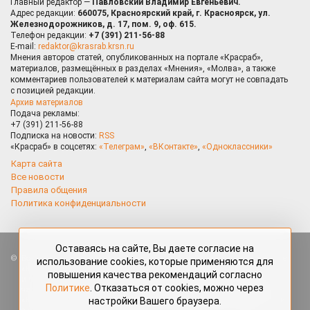
Главный редактор —
Павловский Владимир Евгеньевич.
Адрес редакции:
660075, Красноярский край, г. Красноярск, ул.
Железнодорожников, д. 17, пом. 9, оф. 615.
Телефон редакции:
+7 (391) 211-56-88
E-mail:
redaktor@krasrab.krsn.ru
Мнения авторов статей, опубликованных на портале «Красраб»,
материалов, размещённых в разделах «Мнения», «Молва», а также
комментариев пользователей к материалам сайта могут не совпадать
с позицией редакции.
Архив материалов
Подача рекламы:
+7 (391) 211-56-88
Подписка на новости:
RSS
«Красраб» в соцсетях:
«Телеграм»
,
«ВКонтакте»
,
«Одноклассники»
Карта сайта
Все новости
Правила общения
Политика конфиденциальности
Оставаясь на сайте, Вы даете согласие на
Все права защищены. Любые материалы, размещённые на портале
использование cookies, которые применяются для
«Красраб.ру» сотрудниками редакции, нештатными авторами
повышения качества рекомендаций согласно
и читателями, являются объектами авторского права. Полное или
Политике
. Отказаться от cookies, можно через
частичное использование материалов, размещённых на портале
настройки Вашего браузера.
«Красраб.ру», допускается только с письменного согласия редакции