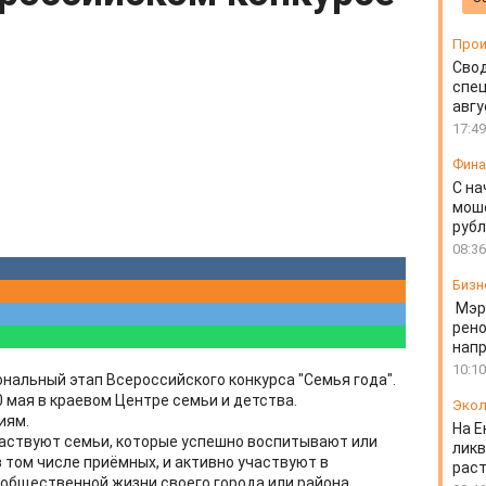
Прои
Свод
спец
авгу
17:49
Фин
С на
моше
руб
08:36
Бизн
Мэр
рено
напр
10:10
нальный этап Всероссийского конкурса "Семья года".
 мая в краевом Центре семьи и детства.
Экол
иям.
На Е
частвуют семьи, которые успешно воспитывают или
ликв
в том числе приёмных, и активно участвуют в
раст
общественной жизни своего города или района.