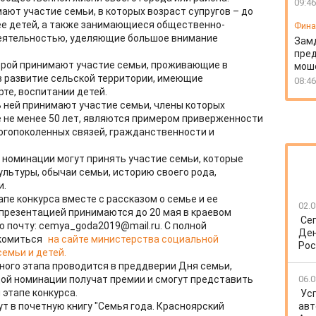
09:46
ают участие семьи, в которых возраст супругов – до
ее детей, а также занимающиеся общественно-
Фин
деятельностью, уделяющие большое внимание
Зам
пред
торой принимают участие семьи, проживающие в
моше
в развитие сельской территории, имеющие
08:46
рте, воспитании детей.
В ней принимают участие семьи, члены которых
 не менее 50 лет, являются примером приверженности
огопоколенных связей, гражданственности и
й номинации могут принять участие семьи, которые
льтуры, обычаи семьи, историю своего рода,
и.
апе конкурса вместе с рассказом о семье и ее
02.0
презентацией принимаются до 20 мая в краевом
Се
ю почту: cemya_goda2019@mail.ru. С полной
Ден
комиться
на сайте министерства социальной
Рос
семьи и детей.
ого этапа проводится в преддверии Дня семьи,
дой номинации получат премии и смогут представить
06.0
 этапе конкурса.
Ус
ут в почетную книгу "Семья года. Красноярский
авт