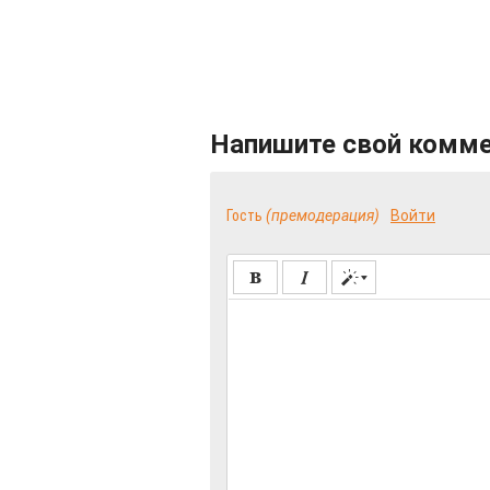
Напишите свой комм
Гость
(премодерация)
Войти