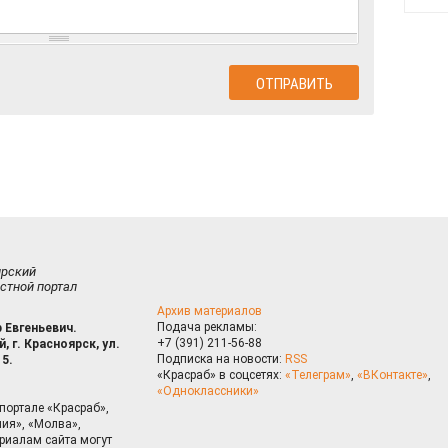
ирский
стной портал
Архив материалов
Подача рекламы:
 Евгеньевич.
+7 (391) 211-56-88
, г. Красноярск, ул.
Подписка на новости:
RSS
15.
«Красраб» в соцсетях:
«Телеграм»
,
«ВКонтакте»
,
«Одноклассники»
портале «Красраб»,
ия», «Молва»,
риалам сайта могут