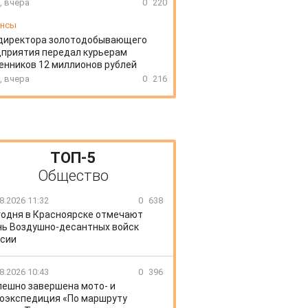
, вчера
0
220
ансы
директора золотодобывающего
приятия передал курьерам
нников 12 миллионов рублей
, вчера
0
216
ТОП-5
Общество
8.2026 11:32
0
638
годня в Красноярске отмечают
ь Воздушно-десантных войск
сии
8.2026 10:43
0
396
пешно завершена мото- и
оэкспедиция «По маршруту