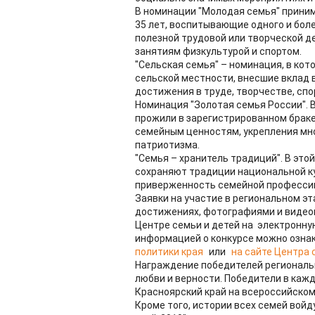
В номинации "Молодая семья" приним
35 лет, воспитывающие одного и бол
полезной трудовой или творческой 
занятиям физкультурой и спортом.
"Сельская семья" – номинация, в ко
сельской местности, внесшие вклад 
достижения в труде, творчестве, спо
Номинация "Золотая семья России". 
прожили в зарегистрированном браке
семейным ценностям, укрепления мн
патриотизма.
"Семья – хранитель традиций". В это
сохраняют традиции национальной ку
приверженность семейной професси
Заявки на участие в региональном эт
достижениях, фотографиями и видео
Центре семьи и детей на электронну
информацией о конкурсе можно озна
политики края
или
на сайте Центра 
Награждение победителей региональн
любви и верности. Победители в каж
Красноярский край на всероссийском
Кроме того, истории всех семей войд