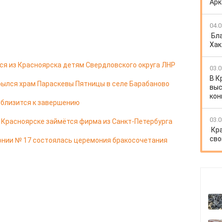
Арк
04.0
Бл
Хак
я из Красноярска детям Свердловского округа ЛНР
03.0
В К
ылся храм Параскевы Пятницы в селе Барабаново
выс
кон
 близится к завершению
03.0
в Красноярске займётся фирма из Санкт-Петербурга
Кр
сво
онии № 17 состоялась церемония бракосочетания