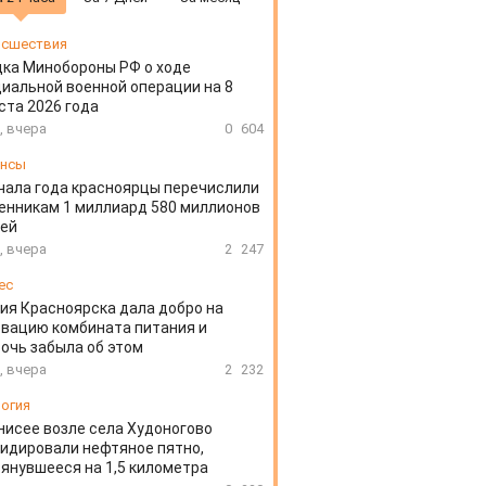
сшествия
ка Минобороны РФ о ходе
иальной военной операции на 8
ста 2026 года
, вчера
0
604
ансы
чала года красноярцы перечислили
нникам 1 миллиард 580 миллионов
лей
, вчера
2
247
ес
ия Красноярска дала добро на
вацию комбината питания и
очь забыла об этом
, вчера
2
232
огия
нисее возле села Худоногово
идировали нефтяное пятно,
янувшееся на 1,5 километра