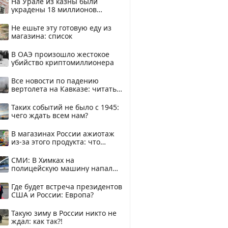
На Урале из казны были
украдены 18 миллионов
рублей
Не ешьте эту готовую еду из
магазина: список
В ОАЭ произошло жестокое
убийство криптомиллионера
Все новости по падению
вертолета на Кавказе: читать
здесь
Таких событий не было с 1945:
чего ждать всем нам?
В магазинах России ажиотаж
из-за этого продукта: что
купить?
СМИ: В Химках на
полицейскую машину напали
и подожгли.
Где будет встреча президентов
США и России: Европа?
Такую зиму в России никто не
ждал: как так?!