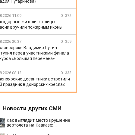
адия Тугаринова»
8.2026 11:09
0
372
агодарные жители столицы
асии вручили пожарным иконы
8.2026 20:37
0
359
расноярске Владимир Путин
тупил перед участниками финала
курса «Большая перемена»
8.2026 08:12
0
333
асноярские десантники встретили
й праздник в донорских креслах
Новости других СМИ
Как выглядит место крушение
вертолета на Кавказе:
смотреть