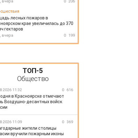
, вчера
0
206
сшествия
щадь лесных пожаров в
ноярском крае увеличилась до 370
ч гектаров
, вчера
0
199
ТОП-5
Общество
8.2026 11:32
0
616
годня в Красноярске отмечают
ь Воздушно-десантных войск
сии
8.2026 11:09
0
369
агодарные жители столицы
асии вручили пожарным иконы