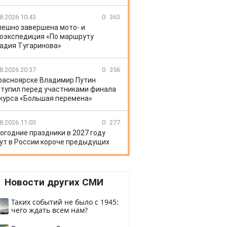
8.2026 10:43
0
363
пешно завершена мото- и
оэкспедиция «По маршруту
адия Тугаринова»
8.2026 20:37
0
356
расноярске Владимир Путин
тупил перед участниками финала
курса «Большая перемена»
8.2026 11:03
0
277
огодние праздники в 2027 году
ут в России короче предыдущих
Новости других СМИ
Таких событий не было с 1945:
чего ждать всем нам?