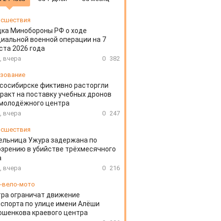
сшествия
ка Минобороны РФ о ходе
иальной военной операции на 7
ста 2026 года
, вчера
0
382
зование
сосибирске фиктивно расторгли
ракт на поставку учебных дронов
 молодёжного центра
, вчера
0
247
сшествия
ельница Ужура задержана по
зрению в убийстве трёхмесячного
а
, вчера
0
216
-вело-мото
ра ограничат движение
спорта по улице имени Алёши
шенкова краевого центра