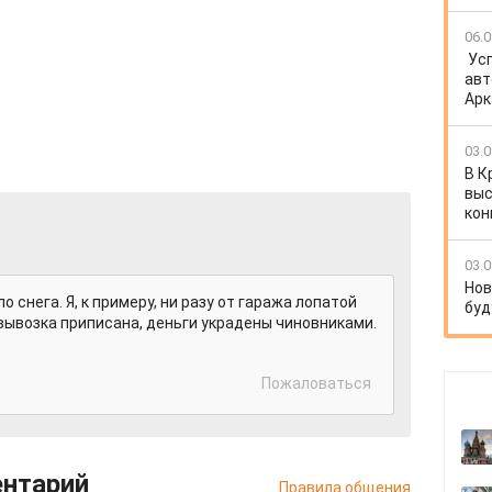
06.0
Ус
авт
Арк
03.0
В К
выс
кон
03.0
Нов
о снега. Я, к примеру, ни разу от гаража лопатой
буд
- вывозка приписана, деньги украдены чиновниками.
Пожаловаться
ентарий
Правила общения