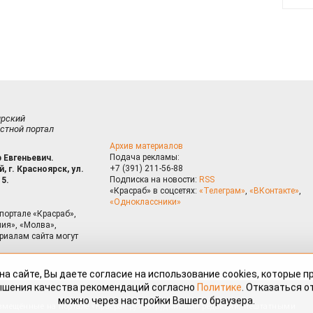
ирский
стной портал
Архив материалов
Подача рекламы:
 Евгеньевич.
+7 (391) 211-56-88
, г. Красноярск, ул.
Подписка на новости:
RSS
15.
«Красраб» в соцсетях:
«Телеграм»
,
«ВКонтакте»
,
«Одноклассники»
портале «Красраб»,
ия», «Молва»,
риалам сайта могут
на сайте, Вы даете согласие на использование cookies, которые 
ышения качества рекомендаций согласно
Политике
. Отказаться от
можно через настройки Вашего браузера.
змещённые на портале «Красраб.ру» сотрудниками редакции, нештатными