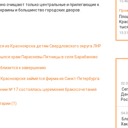
15:46
бычно очищают только центральные и прилегающие к
краины и большинство городских дворов.
Прои
Пло
Крас
тыся
15:31
я из Красноярска детям Свердловского округа ЛНР
ылся храм Параскевы Пятницы в селе Барабаново
 близится к завершению
в Красноярске займётся фирма из Санкт-Петербурга
02.0
Се
онии № 17 состоялась церемония бракосочетания
Ден
Рос
тарии
(1)
04.0
Бл
Хак