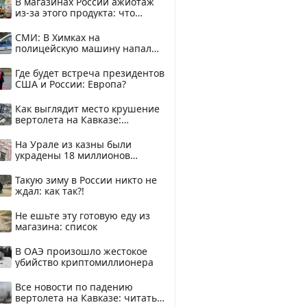
В магазинах России ажиотаж
из-за этого продукта: что
купить?
СМИ: В Химках на
полицейскую машину напали
и подожгли.
Где будет встреча президентов
США и России: Европа?
Как выглядит место крушение
вертолета на Кавказе:
смотреть
На Урале из казны были
украдены 18 миллионов
рублей
Такую зиму в России никто не
ждал: как так?!
Не ешьте эту готовую еду из
магазина: список
В ОАЭ произошло жестокое
убийство криптомиллионера
Все новости по падению
вертолета на Кавказе: читать