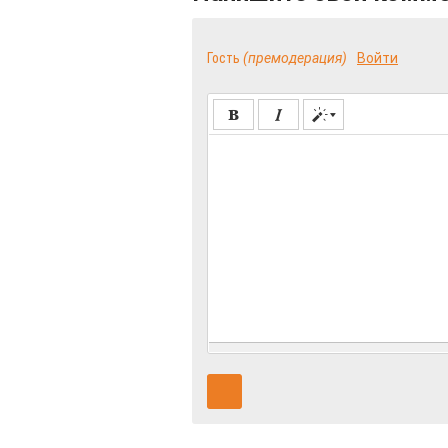
Гость
(премодерация)
Войти