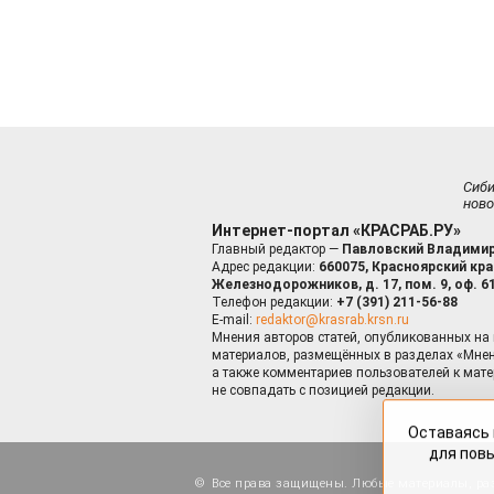
Сиб
ново
Интернет-портал «КРАСРАБ.РУ»
Главный редактор —
Павловский Владимир
Адрес редакции:
660075, Красноярский край
Железнодорожников, д. 17, пом. 9, оф. 6
Телефон редакции:
+7 (391) 211-56-88
E-mail:
redaktor@krasrab.krsn.ru
Мнения авторов статей, опубликованных на 
материалов, размещённых в разделах «Мнен
а также комментариев пользователей к мате
не совпадать с позицией редакции.
Оставаясь 
для пов
Все права защищены. Любые материалы, ра