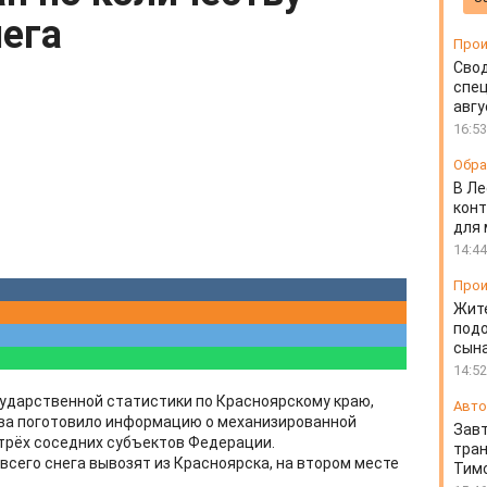
ега
Прои
Свод
спец
авгу
16:53
Обра
В Ле
конт
для
14:44
Прои
Жит
подо
сын
14:52
ударственной статистики по Красноярскому краю,
Авто
ыва поготовило информацию о механизированной
Завт
 трёх соседних субъектов Федерации.
тран
всего снега вывозят из Красноярска, на втором месте
Тимо