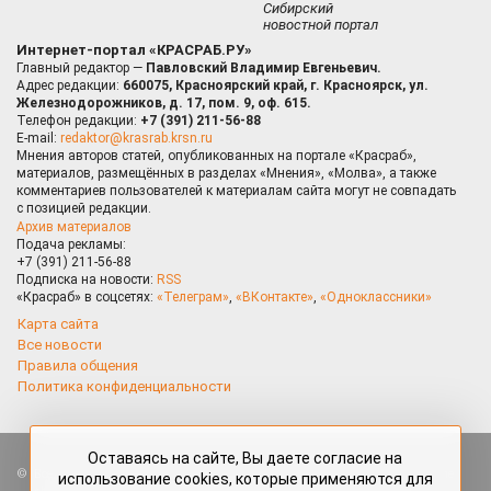
Сибирский
новостной портал
Интернет-портал «КРАСРАБ.РУ»
Главный редактор —
Павловский Владимир Евгеньевич.
Адрес редакции:
660075, Красноярский край, г. Красноярск, ул.
Железнодорожников, д. 17, пом. 9, оф. 615.
Телефон редакции:
+7 (391) 211-56-88
E-mail:
redaktor@krasrab.krsn.ru
Мнения авторов статей, опубликованных на портале «Красраб»,
материалов, размещённых в разделах «Мнения», «Молва», а также
комментариев пользователей к материалам сайта могут не совпадать
с позицией редакции.
Архив материалов
Подача рекламы:
+7 (391) 211-56-88
Подписка на новости:
RSS
«Красраб» в соцсетях:
«Телеграм»
,
«ВКонтакте»
,
«Одноклассники»
Карта сайта
Все новости
Правила общения
Политика конфиденциальности
Оставаясь на сайте, Вы даете согласие на
Все права защищены. Любые материалы, размещённые на портале
использование cookies, которые применяются для
«Красраб.ру» сотрудниками редакции, нештатными авторами