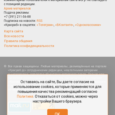
с позицией редакции.
Архив материалов
Подача рекламы:
+7 (391) 211-56-88
Подписка на новости:
RSS
«Красраб» в соцсетях:
«Телеграм»
,
«ВКонтакте»
,
«Одноклассники»
Карта сайта
Все новости
Правила общения
Политика конфиденциальности
Все права защищены. Любые материалы, размещённые на портале
Оставаясь на сайте, Вы даете согласие на
«Красраб.ру» сотрудниками редакции, нештатными авторами
и читателями, являются объектами авторского права. Полное или
использование cookies, которые применяются для
частичное использование материалов, размещённых на портале
повышения качества рекомендаций согласно
«Красраб.ру», допускается только с письменного согласия редакции
Политике
. Отказаться от cookies, можно через
с указанием ссылки на источник. Все вопросы можно задать
настройки Вашего браузера.
по адресу
redaktor@krasrab.krsn.ru
.
OK