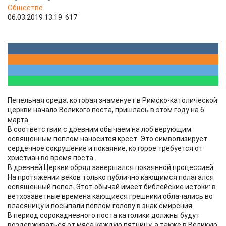
Общество
06.03.2019 13:19
617
Пепельная среда, которая знаменует в Римско-католической
церкви начало Великого поста, пришлась в этом году на 6
марта.
В соответствии с древним обычаем на лоб верующим
освященным пеплом наносится крест. Это символизирует
сердечное сокрушение и покаяние, которое требуется от
христиан во время поста.
В древней Церкви обряд завершался покаянной процессией.
На протяжении веков только публично кающимся полагался
освященный пепел. Этот обычай имеет библейские истоки: в
ветхозаветные времена кающиеся грешники облачались во
власяницу и посыпали пеплом голову в знак смирения.
В период сорокадневного поста католики должны будут
воздерживаться от мяса каждую пятницу, а также в Великую