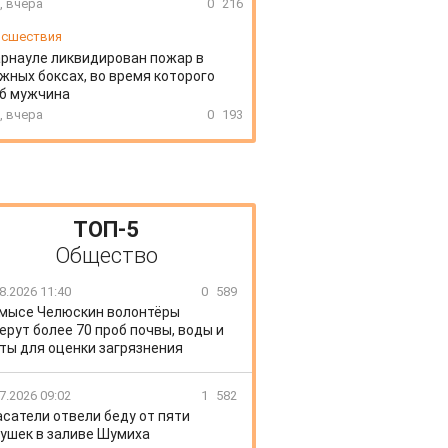
, вчера
0
216
сшествия
арнауле ликвидирован пожар в
жных боксах, во время которого
иб мужчина
, вчера
0
193
ТОП-5
Общество
8.2026 11:40
0
589
 мысе Челюскин волонтёры
ерут более 70 проб почвы, воды и
ты для оценки загрязнения
7.2026 09:02
1
582
сатели отвели беду от пяти
ушек в заливе Шумиха