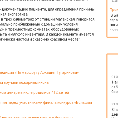
14:48
 документацию пациента, для определения причины
Прои
кая экспертиза.
В Б
в трёх километрах от станции Маганская, говорится,
гара
имально приближенные к домашним условия
пог
х- и трехместных комнатах, оборудованных
16:21
та и мягкого инвентаря. В каждой комнате имеется
огически чистом и сказочно красивом месте".
педиция «По маршруту Аркадия Тугаринова»
01.0
На
ии вручили пожарным иконы
отб
био
ом центре в июле родились 412 детей
упил перед участниками финала конкурса «Большая
31.0
Спа
дев
 вновь заняло первое место в России по