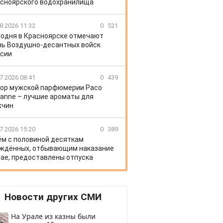
сноярского водохранилища
8.2026 11:32
0
521
годня в Красноярске отмечают
ь Воздушно-десантных войск
сии
7.2026 08:41
0
439
ор мужской парфюмерии Paco
anne – лучшие ароматы для
жчин
7.2026 15:20
0
389
ём с половиной десяткам
ждённых, отбывающим наказание
рае, предоставлены отпуска
Новости других СМИ
На Урале из казны были