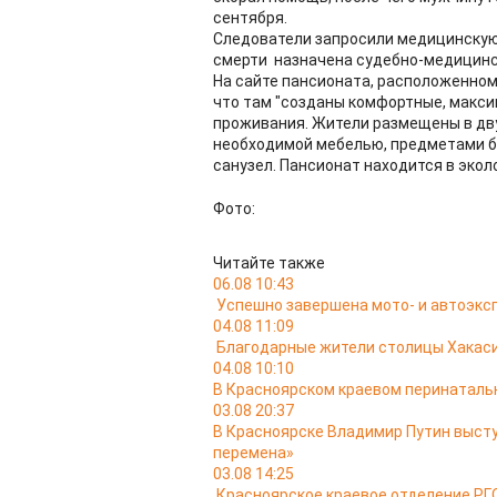
сентября.
Следователи запросили медицинскую
смерти назначена судебно-медицинс
На сайте пансионата, расположенном 
что там "созданы комфортные, макс
проживания. Жители размещены в дву
необходимой мебелью, предметами бы
санузел. Пансионат находится в экол
Фото:
Читайте также
06.08 10:43
Успешно завершена мото- и автоэкс
04.08 11:09
Благодарные жители столицы Хакас
04.08 10:10
В Красноярском краевом перинатальн
03.08 20:37
В Красноярске Владимир Путин выст
перемена»
03.08 14:25
Красноярское краевое отделение РГО