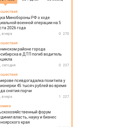
сшествия
ка Минобороны РФ о ходе
иальной военной операции на 5
ста 2026 года
, вчера
0
270
сшествия
енинском районе города
сибирска в ДТП погиб водитель
оцикла
, сегодня
0
237
сшествия
мерове псевдогадалка похитила у
ионерки 45 тысяч рублей во время
да снятия порчи
, вчера
1
227
омика
ьскохозяйственный форум
динил власть, науку и бизнес
ноярского края