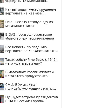
украдены 18 миллионов
рублей
Как выглядит место крушение
вертолета на Кавказе:
смотреть
Не ешьте эту готовую еду из
магазина: список
В ОАЭ произошло жестокое
убийство криптомиллионера
Все новости по падению
вертолета на Кавказе: читать
здесь
Таких событий не было с 1945:
чего ждать всем нам?
В магазинах России ажиотаж
из-за этого продукта: что
купить?
СМИ: В Химках на
полицейскую машину напали
и подожгли.
Где будет встреча президентов
США и России: Европа?