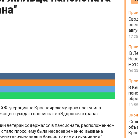
ана"
Прои
Свод
спец
авгу
17:25
Прои
В Л
Ново
мот
04:03
Прои
В Ке
пенс
обря
13:55
ой Федерации по Красноярскому краю поступила
ежащего ухода в пансионате «Здоровая страна»
Экон
Сел
ний ветеран содержался в пансионате, расположенном
объе
у стало плохо, ему была несвоевременно вызвана
Крас
оспитализировали в больницу, где он скончался 1