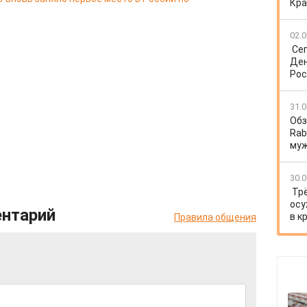
Кра
02.0
Се
Ден
Рос
31.0
Обз
Rab
му
30.0
Тр
осу
ентарий
в к
Правила общения