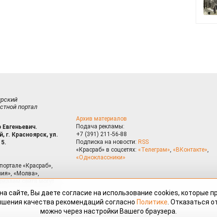
ирский
стной портал
Архив материалов
Подача рекламы:
 Евгеньевич.
+7 (391) 211-56-88
, г. Красноярск, ул.
Подписка на новости:
RSS
15.
«Красраб» в соцсетях:
«Телеграм»
,
«ВКонтакте»
,
«Одноклассники»
портале «Красраб»,
ия», «Молва»,
риалам сайта могут
на сайте, Вы даете согласие на использование cookies, которые 
ышения качества рекомендаций согласно
Политике
. Отказаться от
можно через настройки Вашего браузера.