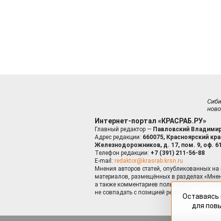
Сиб
ново
Интернет-портал «КРАСРАБ.РУ»
Главный редактор —
Павловский Владимир
Адрес редакции:
660075, Красноярский край
Железнодорожников, д. 17, пом. 9, оф. 6
Телефон редакции:
+7 (391) 211-56-88
E-mail:
redaktor@krasrab.krsn.ru
Мнения авторов статей, опубликованных на 
материалов, размещённых в разделах «Мнен
а также комментариев пользователей к мате
не совпадать с позицией редакции.
Оставаясь 
для пов