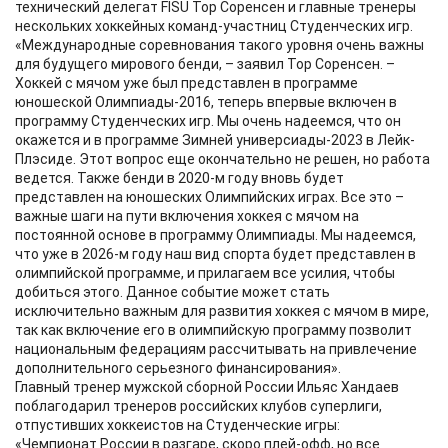
технический делегат FISU Тор Соренсен и главные тренеры
нескольких хоккейных команд-участниц Студенческих игр.
«Международные соревнования такого уровня очень важны
для будущего мирового бенди, – заявил Тор Соренсен. –
Хоккей с мячом уже был представлен в программе
юношеской Олимпиады-2016, теперь впервые включен в
программу Студенческих игр. Мы очень надеемся, что он
окажется и в программе Зимней универсиады-2023 в Лейк-
Плэсиде. Этот вопрос еще окончательно не решен, но работа
ведется. Также бенди в 2020-м году вновь будет
представлен на юношеских Олимпийских играх. Все это –
важные шаги на пути включения хоккея с мячом на
постоянной основе в программу Олимпиады. Мы надеемся,
что уже в 2026-м году наш вид спорта будет представлен в
олимпийской программе, и прилагаем все усилия, чтобы
добиться этого. Данное событие может стать
исключительно важным для развития хоккея с мячом в мире,
так как включение его в олимпийскую программу позволит
национальным федерациям рассчитывать на привлечение
дополнительного серьезного финансирования».
Главный тренер мужской сборной России Ильяс Хандаев
поблагодарил тренеров российских клубов суперлиги,
отпустивших хоккеистов на Студенческие игры:
«Чемпионат России в разгаре, скоро плей-офф, но все