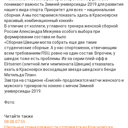
понимают важность Зимней универсиады-2019 для развития
нашего вида спорта. Приоритет для всех – национальная
сборная. А мы постараемся показать здесь в Красноярске
красивый, комбинационный хоккей».
В отличие от коллеги, у главного тренера женской сборной
России Александра Межуева особого выбора при
формировании состава не было:
«Сборная Швеции могла собрать еще две такие
студенческие сборные. А у нас спортсменок, отвечающим
всем требованиям FISU, ровно на один состав. Впрочем, у
шведок тоже есть проблемы. Из-за серии плей-офф в
Elitserien (элитной лиги чемпионата Швеции) отказалась
ехать в Красноярск восходящая звезда шведского бенди
Матильда План».
Завтра на стадионе «Енисей» продолжатся матчи женского и
мужского турниров по хоккею с мячом Зимней
универсиады-2019.
Фото:
Читайте также
08.08 07:55
Школьные принадлежности отправятся из Красноярска