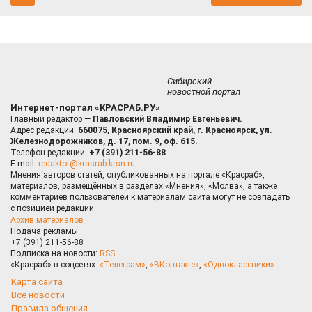
Сибирский
новостной портал
Интернет-портал «КРАСРАБ.РУ»
Главный редактор —
Павловский Владимир Евгеньевич.
Адрес редакции:
660075, Красноярский край, г. Красноярск, ул.
Железнодорожников, д. 17, пом. 9, оф. 615.
Телефон редакции:
+7 (391) 211-56-88
E-mail:
redaktor@krasrab.krsn.ru
Мнения авторов статей, опубликованных на портале «Красраб»,
материалов, размещённых в разделах «Мнения», «Молва», а также
комментариев пользователей к материалам сайта могут не совпадать
с позицией редакции.
Архив материалов
Подача рекламы:
+7 (391) 211-56-88
Подписка на новости:
RSS
«Красраб» в соцсетях:
«Телеграм»
,
«ВКонтакте»
,
«Одноклассники»
Карта сайта
Все новости
Правила общения