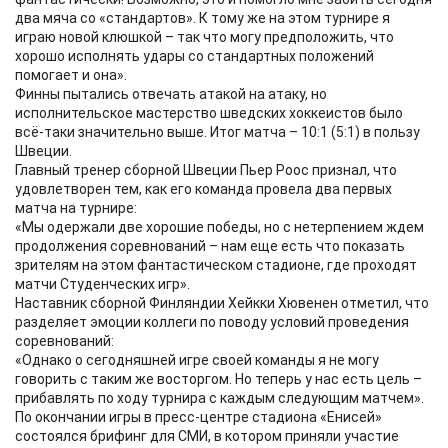
два мяча со «стандартов». К тому же на этом турнире я
играю новой клюшкой – так что могу предположить, что
хорошо исполнять удары со стандартных положений
помогает и она».
Финны пытались отвечать атакой на атаку, но
исполнительское мастерство шведских хоккеистов было
всё-таки значительно выше. Итог матча – 10:1 (5:1) в пользу
Швеции.
Главный тренер сборной Швеции Пьер Роос признал, что
удовлетворен тем, как его команда провела два первых
матча на турнире:
«Мы одержали две хорошие победы, но с нетерпением ждем
продолжения соревнований – нам еще есть что показать
зрителям на этом фантастическом стадионе, где проходят
матчи Студенческих игр».
Наставник сборной Финляндии Хейкки Хювенен отметил, что
разделяет эмоции коллеги по поводу условий проведения
соревнований:
«Однако о сегодняшней игре своей команды я не могу
говорить с таким же восторгом. Но теперь у нас есть цель –
прибавлять по ходу турнира с каждым следующим матчем».
По окончании игры в пресс-центре стадиона «Енисей»
состоялся брифинг для СМИ, в котором приняли участие