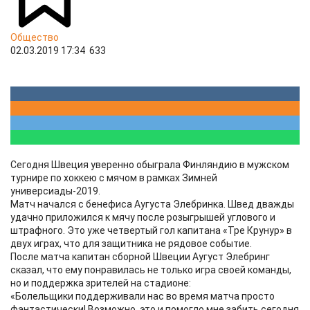
Общество
02.03.2019 17:34
633
Сегодня Швеция уверенно обыграла Финляндию в мужском
турнире по хоккею с мячом в рамках Зимней
универсиады-2019.
Матч начался с бенефиса Аугуста Элебринка. Швед дважды
удачно приложился к мячу после розыгрышей углового и
штрафного. Это уже четвертый гол капитана «Тре Крунур» в
двух играх, что для защитника не рядовое событие.
После матча капитан сборной Швеции Аугуст Элебринг
сказал, что ему понравилась не только игра своей команды,
но и поддержка зрителей на стадионе:
«Болельщики поддерживали нас во время матча просто
фантастически! Возможно, это и помогло мне забить сегодня