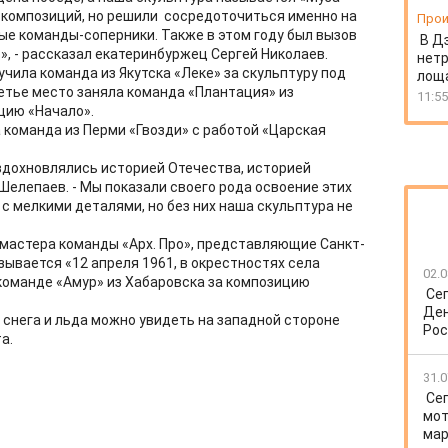
 композиций, но решили сосредоточиться именно на
Прои
ые команды-соперники. Также в этом году был вызов
В Д
», - рассказал екатеринбуржец Сергей Николаев.
нет
чила команда из Якутска «Леке» за скульптуру под
лоща
етье место заняла команда «Плантация» из
11:55
цию «Начало».
 команда из Перми «Гвозди» с работой «Царская
вдохновлялись историей Отечества, историей
 Шелепаев. - Мы показали своего рода освоение этих
с мелкими деталями, но без них наша скульптура не
мастера команды «Арх. Про», представляющие Санкт-
зывается «12 апреля 1961, в окрестностях села
02.0
команде «Амур» из Хабаровска за композицию
Се
Ден
снега и льда можно увидеть на западной стороне
Рос
а.
31.0
Се
мот
мар