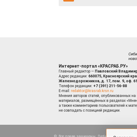
Сиб
ново
Интернет-портал «КРАСРАБ.РУ»
Главный редактор —
Павловский Владимир
Адрес редакции:
660075, Красноярский край
Железнодорожников, д. 17, пом. 9, оф. 6
Телефон редакции:
+7 (391) 211-56-88
E-mail:
redaktor@krasrab.krsn.ru
Мнения авторов статей, опубликованных на 
материалов, размещённых в разделах «Мнен
а также комментариев пользователей к мате
не совпадать с позицией редакции.
Оставаясь 
для пов
Все права защищены. Любые материалы, ра