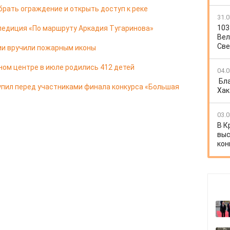
брать ограждение и открыть доступ к реке
31.0
103
педиция «По маршруту Аркадия Тугаринова»
Вел
Све
ии вручили пожарным иконы
ом центре в июле родились 412 детей
04.0
Бл
упил перед участниками финала конкурса «Большая
Хак
03.0
В К
выс
кон