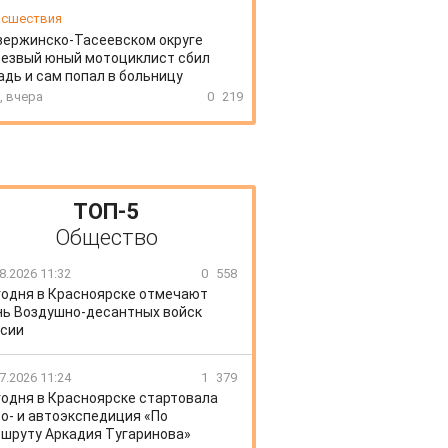
сшествия
зержинско-Тасеевском округе
резвый юный мотоциклист сбил
дь и сам попал в больницу
, вчера
0
219
ТОП-5
Общество
8.2026 11:32
0
558
годня в Красноярске отмечают
ь Воздушно-десантных войск
сии
7.2026 11:24
1
379
годня в Красноярске стартовала
о- и автоэкспедиция «По
шруту Аркадия Тугаринова»