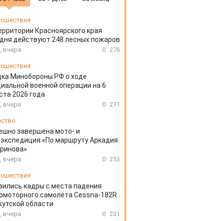
сшествия
ерритории Красноярского края
дня действуют 248 лесных пожаров
, вчера
0
276
сшествия
ка Минобороны РФ о ходе
иальной военной операции на 6
ста 2026 года
, вчера
0
271
ество
ешно завершена мото- и
экспедиция «По маршруту Аркадия
аринова»
, вчера
0
253
сшествия
вились кадры с места падения
омоторного самолёта Cessna-182R
кутской области
, вчера
0
231