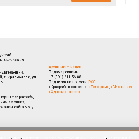
ирский
стной портал
Архив материалов
Подача рекламы:
 Евгеньевич.
+7 (391) 211-56-88
, г. Красноярск, ул.
Подписка на новости:
RSS
15.
«Красраб» в соцсетях:
«Телеграм»
,
«ВКонтакте»
,
«Одноклассники»
портале «Красраб»,
ия», «Молва»,
риалам сайта могут
на сайте, Вы даете согласие на использование cookies, которые 
ышения качества рекомендаций согласно
Политике
. Отказаться от
можно через настройки Вашего браузера.
змещённые на портале «Красраб.ру» сотрудниками редакции, нештатными