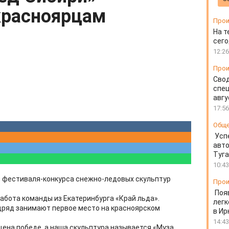
красноярцам
Прои
На т
сего
12:26
Прои
Свод
спец
авгу
17:56
Общ
Усп
авто
Туг
10:43
о фестиваля-конкурса снежно-ледовых скульптур
Прои
Поя
абота команды из Екатеринбурга «Край льда».
легк
дряд занимают первое место на красноярском
в Ир
14:43
щена победе, а наша скульптура называется «Муза