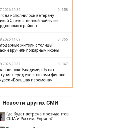
7.2026 10:25
0
358
 года исполнилось ветерану
икой Отечественной войны из
рдловского района
8.2026 11:09
0
356
агодарные жители столицы
асии вручили пожарным иконы
8.2026 20:37
0
347
расноярске Владимир Путин
тупил перед участниками финала
курса «Большая перемена»
Новости других СМИ
Где будет встреча президентов
США и России: Европа?