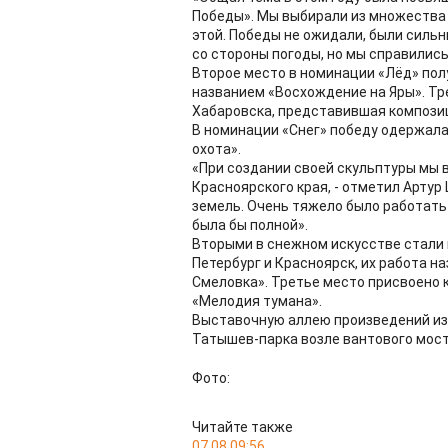
Победы». Мы выбирали из множества
этой. Победы не ожидали, были сильн
со стороны погоды, но мы справились
Второе место в номинации «Лёд» полу
названием «Восхождение на Яры». Тр
Хабаровска, представившая компози
В номинации «Снег» победу одержала
охота».
«При создании своей скульптуры мы 
Красноярского края, - отметил Артур
земель. Очень тяжело было работать 
была бы полной».
Вторыми в снежном искусстве стали 
Петербург и Красноярск, их работа на
Смеловка». Третье место присвоено 
«Мелодия тумана».
Выставочную аллею произведений из 
Татышев-парка возле вантового мост
Фото:
Читайте также
07.08 09:56