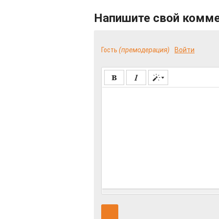
Напишите свой комм
Гость
(премодерация)
Войти