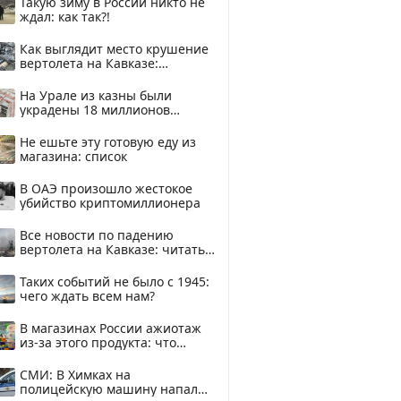
Такую зиму в России никто не
ждал: как так?!
Как выглядит место крушение
вертолета на Кавказе:
смотреть
На Урале из казны были
украдены 18 миллионов
рублей
Не ешьте эту готовую еду из
магазина: список
В ОАЭ произошло жестокое
убийство криптомиллионера
Все новости по падению
вертолета на Кавказе: читать
здесь
Таких событий не было с 1945:
чего ждать всем нам?
В магазинах России ажиотаж
из-за этого продукта: что
купить?
СМИ: В Химках на
полицейскую машину напали