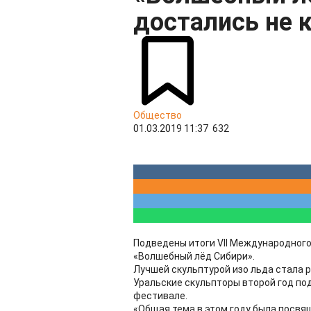
достались не 
Общество
01.03.2019 11:37
632
Подведены итоги VII Международног
«Волшебный лёд Сибири».
Лучшей скульптурой изо льда стала р
Уральские скульпторы второй год по
фестивале.
«Общая тема в этом году была посвя