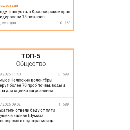
сшествия
еду, 5 августа, в Красноярском крае
идировали 13 пожаров
, сегодня
0
163
ТОП-5
Общество
8.2026 11:40
0
598
 мысе Челюскин волонтёры
ерут более 70 проб почвы, воды и
ты для оценки загрязнения
7.2026 09:02
1
589
сатели отвели беду от пяти
ушек в заливе Шумиха
сноярского водохранилища