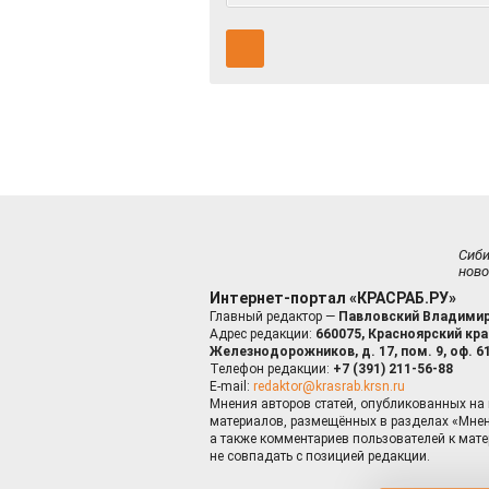
Сиб
ново
Интернет-портал «КРАСРАБ.РУ»
Главный редактор —
Павловский Владимир
Адрес редакции:
660075, Красноярский край
Железнодорожников, д. 17, пом. 9, оф. 6
Телефон редакции:
+7 (391) 211-56-88
E-mail:
redaktor@krasrab.krsn.ru
Мнения авторов статей, опубликованных на 
материалов, размещённых в разделах «Мнен
а также комментариев пользователей к мате
не совпадать с позицией редакции.
Оставаясь 
для пов