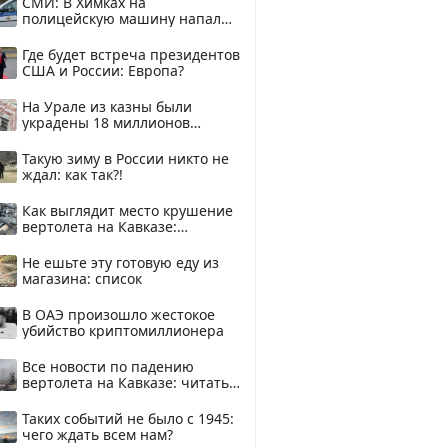
СМИ: В Химках на
полицейскую машину напали
и подожгли.
Где будет встреча президентов
США и России: Европа?
На Урале из казны были
украдены 18 миллионов
рублей
Такую зиму в России никто не
ждал: как так?!
Как выглядит место крушение
вертолета на Кавказе:
смотреть
Не ешьте эту готовую еду из
магазина: список
В ОАЭ произошло жестокое
убийство криптомиллионера
Все новости по падению
вертолета на Кавказе: читать
здесь
Таких событий не было с 1945:
чего ждать всем нам?