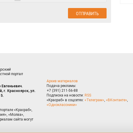
ирский
стной портал
Архив материалов
Подача рекламы:
 Евгеньевич.
+7 (391) 211-56-88
, г. Красноярск, ул.
Подписка на новости:
RSS
15.
«Красраб» в соцсетях:
«Телеграм»
,
«ВКонтакте»
,
«Одноклассники»
портале «Красраб»,
ия», «Молва»,
риалам сайта могут
на сайте, Вы даете согласие на использование cookies, которые 
ышения качества рекомендаций согласно
Политике
. Отказаться от