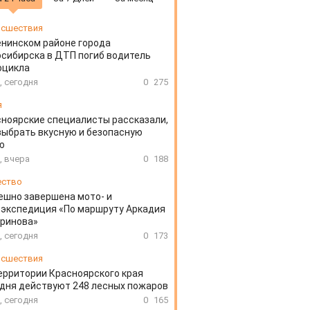
сшествия
енинском районе города
сибирска в ДТП погиб водитель
оцикла
, сегодня
0
275
я
ноярские специалисты рассказали,
выбрать вкусную и безопасную
ю
, вчера
0
188
ество
ешно завершена мото- и
экспедиция «По маршруту Аркадия
аринова»
, сегодня
0
173
сшествия
ерритории Красноярского края
дня действуют 248 лесных пожаров
, сегодня
0
165