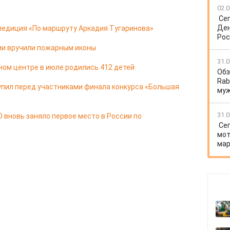
02.0
Се
Ден
педиция «По маршруту Аркадия Тугаринова»
Рос
ии вручили пожарным иконы
31.0
ом центре в июле родились 412 детей
Обз
Rab
упил перед участниками финала конкурса «Большая
му
31.0
 вновь заняло первое место в России по
Се
мот
мар