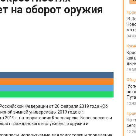
ет на оборот оружия
Прои
В Л
Ново
мот
04:03
Кухн
Крас
как 
дын
18:35
Общ
Усп
авто
Туг
10:43
 Российской Федерации от 20 февраля 2019 года «Об
ирной зимней универсиады 2019 года в г.
Прои
а 2019 г. на территориях Красноярска, Березовского и
На т
орот гражданского и служебного оружия и
сего
12:26
еприпасы, используемые для подготовки и проведения