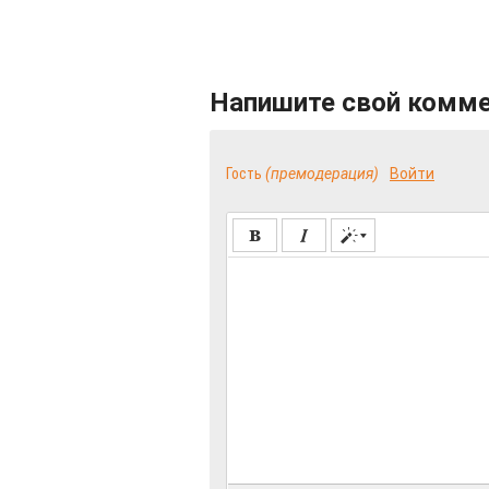
Напишите свой комм
Гость
(премодерация)
Войти