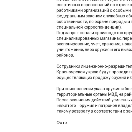
спортивных соревнований по стрелко
работниками организаций с особыми
федеральным законом служебных обя
собственности, по охране природы и 
специальной корреспонденции).
Под запрет попали производство оруж
специализированных магазинах, пере
экспонирование, учет, хранение, нош
уничтожение, ввоз оружия и его выво
районов.
Сотрудники лицензионно-разрешител
Красноярскому краю будут проводить
осуществляющих продажу оружия и б
При неисполнении указа оружие и бо
территориальные органы МВД на рай
После окончания действий усиленных
изъятого оружия и патронов владел
такому возврату в соответствии с з
Фото: