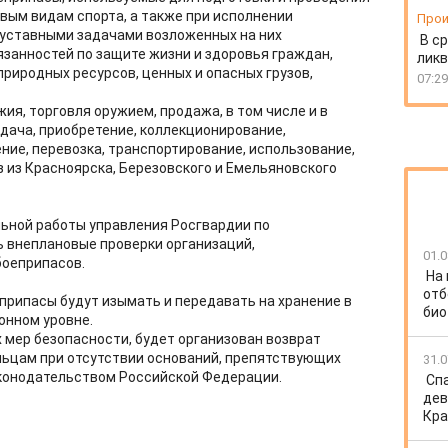
вым видам спорта, а также при исполнении
Прои
 уставными задачами возложенных на них
В ср
занностей по защите жизни и здоровья граждан,
ликв
природных ресурсов, ценных и опасных грузов,
07:29
ия, торговля оружием, продажа, в том числе и в
дача, приобретение, коллекционирование,
ение, перевозка, транспортирование, использование,
з из Красноярска, Березовского и Емельяновского
ьной работы управления Росгвардии по
 внеплановые проверки организаций,
01.0
оеприпасов.
На
отб
еприпасы будут изымать и передавать на хранение в
био
онном уровне.
 мер безопасности, будет организован возврат
ьцам при отсутствии оснований, препятствующих
31.0
аконодательством Российской Федерации.
Спа
дев
Кра