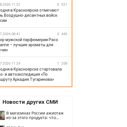
8.2026 11:32
0
531
годня в Красноярске отмечают
ь Воздушно-десантных войск
сии
7.2026 08:41
0
445
ор мужской парфюмерии Paco
anne – лучшие ароматы для
жчин
7.2026 11:24
1
358
годня в Красноярске стартовала
о- и автоэкспедиция «По
шруту Аркадия Тугаринова»
Новости других СМИ
В магазинах России ажиотаж
из-за этого продукта: что
купить?