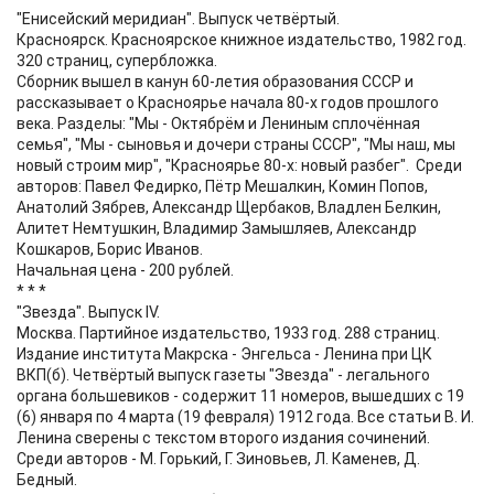
"Енисейский меридиан". Выпуск четвёртый.
Красноярск. Красноярское книжное издательство, 1982 год.
320 страниц, супербложка.
Сборник вышел в канун 60-летия образования СССР и
рассказывает о Красноярье начала 80-х годов прошлого
века. Разделы: "Мы - Октябрём и Лениным сплочённая
семья", "Мы - сыновья и дочери страны СССР", "Мы наш, мы
новый строим мир", "Красноярье 80-х: новый разбег". Среди
авторов: Павел Федирко, Пётр Мешалкин, Комин Попов,
Анатолий Зябрев, Александр Щербаков, Владлен Белкин,
Алитет Немтушкин, Владимир Замышляев, Александр
Кошкаров, Борис Иванов.
Начальная цена - 200 рублей.
* * *
"Звезда". Выпуск IV.
Москва. Партийное издательство, 1933 год. 288 страниц.
Издание института Макрска - Энгельса - Ленина при ЦК
ВКП(б). Четвёртый выпуск газеты "Звезда" - легального
органа большевиков - содержит 11 номеров, вышедших с 19
(6) января по 4 марта (19 февраля) 1912 года. Все статьи В. И.
Ленина сверены с текстом второго издания сочинений.
Среди авторов - М. Горький, Г. Зиновьев, Л. Каменев, Д.
Бедный.