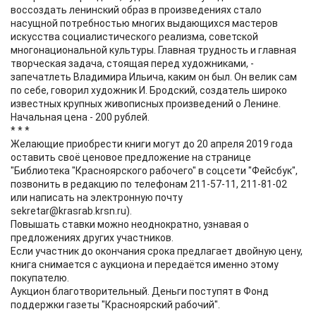
воссоздать ленинский образ в произведениях стало
насущной потребностью многих выдающихся мастеров
искусства социалистического реализма, советской
многонациональной культуры. Главная трудность и главная
творческая задача, стоящая перед художниками, -
запечатлеть Владимира Ильича, каким он был. Он велик сам
по себе, говорил художник И. Бродский, создатель широко
известных крупных живописных произведений о Ленине.
Начальная цена - 200 рублей.
* * *
Желающие приобрести книги могут до 20 апреля 2019 года
оставить своё ценовое предложение на странице
"Библиотека "Красноярского рабочего" в соцсети "Фейсбук",
позвонить в редакцию по телефонам 211-57-11, 211-81-02
или написать на электронную почту
sekretar@krasrab.krsn.ru).
Повышать ставки можно неоднократно, узнавая о
предложениях других участников.
Если участник до окончания срока предлагает двойную цену,
книга снимается с аукциона и передаётся именно этому
покупателю.
Аукцион благотворительный. Деньги поступят в Фонд
поддержки газеты "Красноярский рабочий".