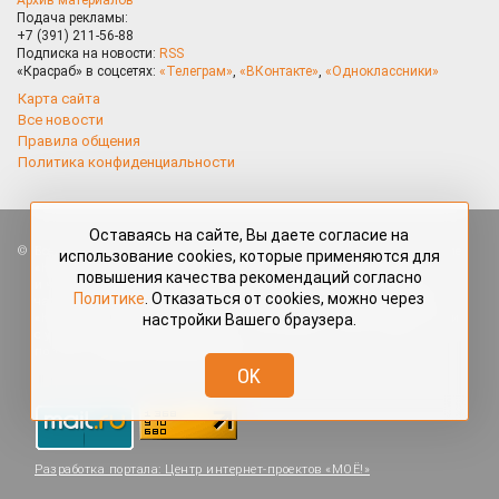
Подача рекламы:
+7 (391) 211-56-88
Подписка на новости:
RSS
«Красраб» в соцсетях:
«Телеграм»
,
«ВКонтакте»
,
«Одноклассники»
Карта сайта
Все новости
Правила общения
Политика конфиденциальности
Оставаясь на сайте, Вы даете согласие на
Все права защищены. Любые материалы, размещённые на портале
использование cookies, которые применяются для
«Красраб.ру» сотрудниками редакции, нештатными авторами
повышения качества рекомендаций согласно
и читателями, являются объектами авторского права. Полное или
Политике
. Отказаться от cookies, можно через
частичное использование материалов, размещённых на портале
настройки Вашего браузера.
«Красраб.ру», допускается только с письменного согласия редакции
с указанием ссылки на источник. Все вопросы можно задать
по адресу
redaktor@krasrab.krsn.ru
.
OK
Разработка портала:
Центр интернет-проектов «МОЁ!»