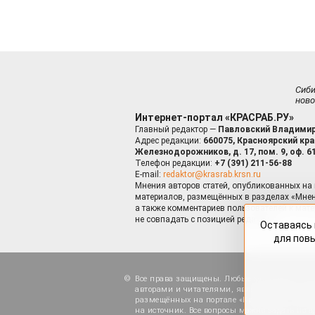
Сиб
ново
Интернет-портал «КРАСРАБ.РУ»
Главный редактор —
Павловский Владимир
Адрес редакции:
660075, Красноярский край
Железнодорожников, д. 17, пом. 9, оф. 6
Телефон редакции:
+7 (391) 211-56-88
E-mail:
redaktor@krasrab.krsn.ru
Мнения авторов статей, опубликованных на 
материалов, размещённых в разделах «Мнен
а также комментариев пользователей к мате
не совпадать с позицией редакции.
Оставаясь 
для пов
Все права защищены. Любые материалы, ра
авторами и читателями, являются объектами
размещённых на портале «Красраб.ру», допу
на источник. Все вопросы можно задать по а