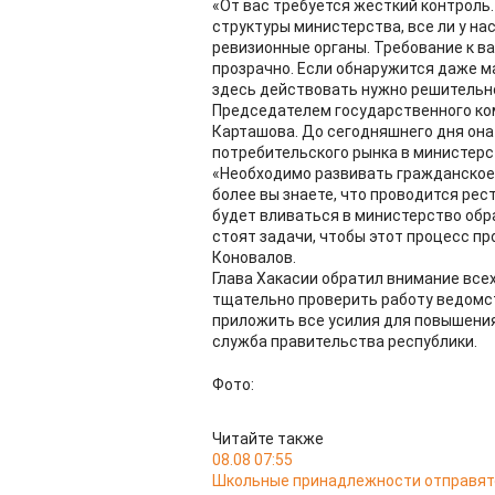
«От вас требуется жесткий контроль
структуры министерства, все ли у на
ревизионные органы. Требование к в
прозрачно. Если обнаружится даже 
здесь действовать нужно решительно
Председателем государственного ко
Карташова. До сегодняшнего дня она
потребительского рынка в министерс
«Необходимо развивать гражданское
более вы знаете, что проводится ре
будет вливаться в министерство обра
стоят задачи, чтобы этот процесс п
Коновалов.
Глава Хакасии обратил внимание все
тщательно проверить работу ведомс
приложить все усилия для повышени
служба правительства республики.
Фото:
Читайте также
08.08 07:55
Школьные принадлежности отправятс