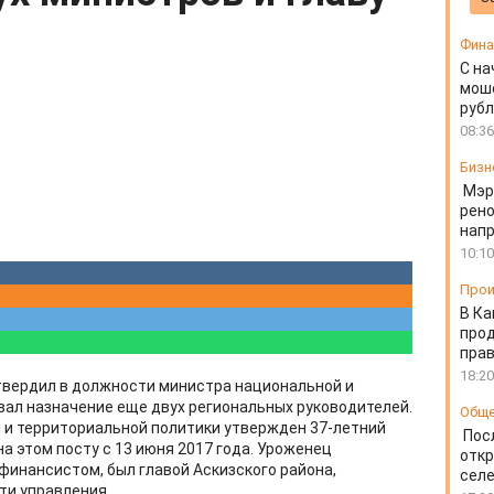
Фин
С на
моше
руб
08:36
Бизн
Мэр
рено
напр
10:10
Прои
В Ка
про
прав
18:20
твердил в должности министра национальной и
вал назначение еще двух региональных руководителей.
Общ
 и территориальной политики утвержден 37-летний
Пос
а этом посту с 13 июня 2017 года. Уроженец
откр
 финансистом, был главой Аскизского района,
селе
ти управления.