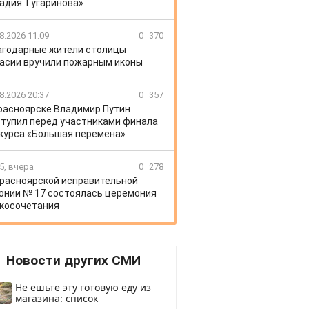
адия Тугаринова»
8.2026 11:09
0
370
агодарные жители столицы
асии вручили пожарным иконы
8.2026 20:37
0
357
расноярске Владимир Путин
тупил перед участниками финала
курса «Большая перемена»
5, вчера
0
278
Красноярской исправительной
онии № 17 состоялась церемония
косочетания
Новости других СМИ
Не ешьте эту готовую еду из
магазина: список