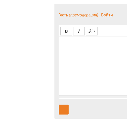
Гость
(премодерация)
Войти