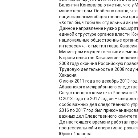
Валентин Коновалов отметил, что у
министерством. Особенно важно, что
национальными общественными орг
«Хотел бы, чтобы вы отдельный акце
Данное направление нужно расширять
единой структуре органов власти. К
национальные общественные организа
интересам», - отметил глава Хакасии.
Министром имущественных и земельн
В правительстве Хакасии он человек 
2008 году окончил Российскую прав
Трудовую деятельность в 2008 году 
Хакасия.
С июня 2011 года по декабрь 2013 г
Абаканского межрайонного следстве
Следственного комитета России по Р
С 2013 года по 2017 год он – следов
особо важных дел следственного упр
2016 по 2017 год был прикомандиров
важных дел Следственного комитета
До настоящего времени работал прок
процессуальной и оперативно-розыс
Юрист 1 класса.