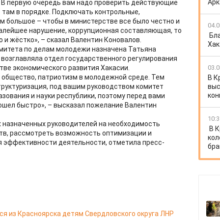
Арк
. В первую очередь вам надо проверить действующие
с там в порядке. Подключать контрольные,
ам большое – чтобы в министерстве все было честно и
04.0
малейшее нарушение, коррупционная составляющая, то
Бл
 и жёстко», – сказал Валентин Коновалов.
Хак
митета по делам молодежи назначена Татьяна
 возглавляла отдел государственного регулирования
тве экономического развития Хакасии.
03.0
 общество, патриотизм в молодежной среде. Тем
В К
структуризация, под вашим руководством комитет
выс
кон
зования и науки республики, поэтому перед вами
рошел быстро», – высказал пожелание Валентин
10:3
х назначенных руководителей на необходимость
В 
тв, рассмотреть возможность оптимизации и
кол
я эффективности деятельности, отметила пресс-
бра
я из Красноярска детям Свердловского округа ЛНР