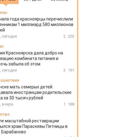
ансы
чала года красноярцы перечислили
нникам 1 миллиард 580 миллионов
лей
, сегодня
2
202
ес
ия Красноярска дала добро на
вацию комбината питания и
очь забыла об этом
, сегодня
2
191
сшествия
нске мать семерых детей
давала иностранцам родительские
а за 30 тысяч рублей
, вчера
1
188
ество
ле масштабной реставрации
ылся храм Параскевы Пятницы в
 Барабаново