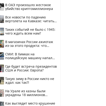
В ОАЭ произошло жестокое
убийство криптомиллионера
Все новости по падению
вертолета на Кавказе: читать
здесь
Таких событий не было с 1945:
чего ждать всем нам?
В магазинах России ажиотаж
из-за этого продукта: что
купить?
СМИ: В Химках на
полицейскую машину напали
и подожгли.
Где будет встреча президентов
США и России: Европа?
Такую зиму в России никто не
ждал: как так?!
На Урале из казны были
украдены 18 миллионов
рублей
Как выглядит место крушение