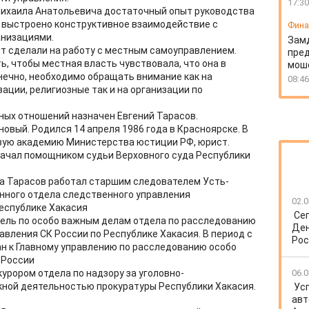
17:30
 Михаила Анатольевича достаточный опыт руководства
 выстроено конструктивное взаимодействие с
Фин
анизациями.
Зам
нт сделали на работу с местным самоуправлением.
пред
, чтобы местная власть чувствовала, что она в
моше
онечно, необходимо обращать внимание как на
08:46
ции, религиозные так и на организации по
ых отношений назначен Евгений Тарасов.
новый. Родился 14 апреля 1986 года в Красноярске. В
овую академию Министерства юстиции РФ, юрист.
начал помощником судьи Верховного суда Республики
ода Тарасов работал старшим следователем Усть-
нного отдела следственного управления
02.0
еспублике Хакасия
Се
атель по особо важным делам отдела по расследованию
Ден
авления СК России по Республике Хакасия. В период с
Рос
ан к Главному управлению по расследованию особо
 России
урором отдела по надзору за уголовно-
06.0
кной деятельностью прокуратуры Республики Хакасия.
Ус
авт