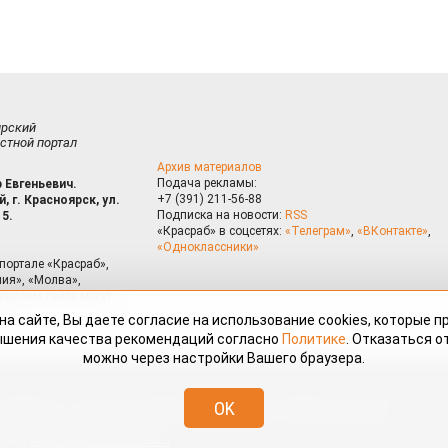
ирский
стной портал
Архив материалов
Подача рекламы:
 Евгеньевич.
+7 (391) 211-56-88
, г. Красноярск, ул.
Подписка на новости:
RSS
15.
«Красраб» в соцсетях:
«Телеграм»
,
«ВКонтакте»
,
«Одноклассники»
портале «Красраб»,
ия», «Молва»,
риалам сайта могут
на сайте, Вы даете согласие на использование cookies, которые 
ышения качества рекомендаций согласно
Политике
. Отказаться от
можно через настройки Вашего браузера.
змещённые на портале «Красраб.ру» сотрудниками редакции, нештатными
OK
 авторского права. Полное или частичное использование материалов,
скается только с письменного согласия редакции с указанием ссылки
дресу
redaktor@krasrab.krsn.ru
.