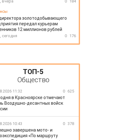
, вчера
0
184
ансы
директора золотодобывающего
приятия передал курьерам
нников 12 миллионов рублей
, сегодня
0
176
ТОП-5
Общество
8.2026 11:32
0
625
годня в Красноярске отмечают
ь Воздушно-десантных войск
сии
8.2026 10:43
0
378
пешно завершена мото- и
оэкспедиция «По маршруту