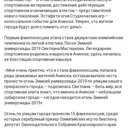
спортсменов-ветеранов, достижения действующих
спортсменов и начинающих атлетов – представителей
нового поколения. Эстафета огня Студенческих игр –
колоссальное событие для Ачинска. Уверен, что жители
города будут долго помнить этот день!».
Первым факелоносцем этапа стала двукратная олимпийская
чемпионка по легкой атлетике, Посол Зимней
универсиады-2019 Светлана Мастеркова. Легендарная
спортсменка родилась и выросла в Ачинске, здесь началась
ее блестящая спортивная карьера.
«Мне очень приятно, что я стала факелоносцем, попала в
ряды уважаемых жителей Ачинска, которым выпала честь
пронести огонь Зимней универсиады-2019 по улицам нашего
прекрасного города, – поделилась Светлана. – Весь мир, вся
спортивная элита знает, что именно в Ачинске – небольшом
сибирском городе – сегодня находится огонь Зимней
универсиады-2019».
Огонь по улицам города пронесли 15 факелоносцев, среди
которых серебряный призер Олимпийских игр по биатлону,
депутат Законодательного Собрания Красноярского края