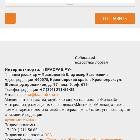
Сибирский
новостной портал
Интернет-портал «КРАСРАБ.РУ»
Главный редактор —
Павловский Владимир Евгеньевич.
Адрес редакции:
660075, Красноярский край, г. Красноярск, ул.
Железнодорожников, д. 17, пом. 9, оф. 615.
Телефон редакции:
+7 (391) 211-56-88
E-mail:
redaktor@krasrab.krsn.ru
Мнения авторов статей, опубликованных на портале «Красраб»,
материалов, размещённых в разделах «Мнения», «Молва», а также
комментариев пользователей к материалам сайта могут не совпадать
с позицией редакции.
Архив материалов
Подача рекламы:
+7 (391) 211-56-88
Подписка на новости:
RSS
«Красраб» в соцсетях:
«Телеграм»
,
«ВКонтакте»
,
«Одноклассники»