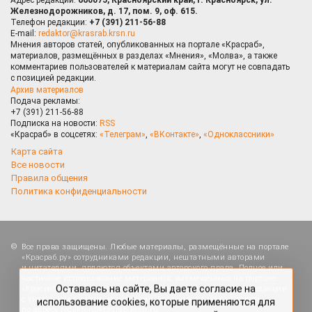
Железнодорожников, д. 17, пом. 9, оф. 615.
Телефон редакции:
+7 (391) 211-56-88
E-mail:
redaktor@krasrab.krsn.ru
Мнения авторов статей, опубликованных на портале «Красраб»,
материалов, размещённых в разделах «Мнения», «Молва», а также
комментариев пользователей к материалам сайта могут не совпадать
с позицией редакции.
Архив материалов
Подача рекламы:
+7 (391) 211-56-88
Подписка на новости:
RSS
«Красраб» в соцсетях:
«Телеграм»
,
«ВКонтакте»
,
«Одноклассники»
Карта сайта
Все новости
Правила общения
Политика конфиденциальности
Оставаясь на сайте, Вы даете согласие на
Все права защищены. Любые материалы, размещённые на портале
использование cookies, которые применяются для
«Красраб.ру» сотрудниками редакции, нештатными авторами
повышения качества рекомендаций согласно
и читателями, являются объектами авторского права. Полное или
Политике
. Отказаться от cookies, можно через
частичное использование материалов, размещённых на портале
настройки Вашего браузера.
«Красраб.ру», допускается только с письменного согласия редакции
с указанием ссылки на источник. Все вопросы можно задать
по адресу
redaktor@krasrab.krsn.ru
.