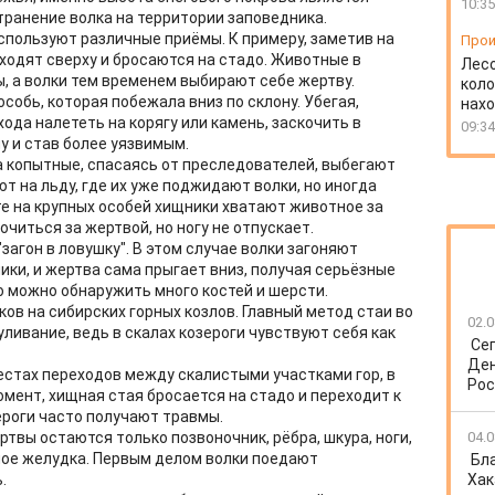
10:35
ранение волка на территории заповедника.
спользуют различные приёмы. К примеру, заметив на
Прои
ходят сверху и бросаются на стадо. Животные в
Лесо
, а волки тем временем выбирают себе жертву.
коло
собь, которая побежала вниз по склону. Убегая,
нахо
ода налететь на корягу или камень, заскочить в
09:34
у и став более уязвимым.
а копытные, спасаясь от преследователей, выбегают
 на льду, где их уже поджидают волки, но иногда
те на крупных особей хищники хватают животное за
очиться за жертвой, но ногу не отпускает.
загон в ловушку". В этом случае волки загоняют
ики, и жертва сама прыгает вниз, получая серьёзные
о можно обнаружить много костей и шерсти.
ков на сибирских горных козлов. Главный метод стаи во
02.0
уливание, ведь в скалах козероги чувствуют себя как
Се
Ден
естах переходов между скалистыми участками гор, в
Рос
момент, хищная стая бросается на стадо и переходит к
ероги часто получают травмы.
ртвы остаются только позвоночник, рёбра, шкура, ноги,
04.0
мое желудка. Первым делом волки поедают
Бл
.
Хак