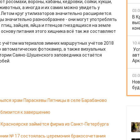
т росомахи, вороны, кабаны, кедровки, сойки, кукши,
ивотных, а иногда и их самих можно увидеть у
03.0
 Летом круг утилизаторов значительно расширяется.
В К
цы значительно разнообразнее - они могут употреблять
выс
птиц, зайцев, яйца и птенцов гнездящихся на земле
кон
о основу питания этого хищника всё так же составляют
с учётом материалов зимних маршрутных учётов 2018
10:4
ю автоматических фотокамер, а также визуальных
Ус
итории Саяно-Шушенского заповедника остаётся
авт
Арк
обей.
03.0
Нов
буд
ылся храм Параскевы Пятницы в селе Барабаново
 близится к завершению
в Красноярске займётся фирма из Санкт-Петербурга
онии № 17 состоялась церемония бракосочетания