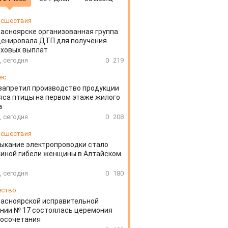
сшествия
расноярске организованная группа
ценировала ДТП для получения
аховых выплат
, сегодня
0
219
ес
запретил производство продукции
яса птицы на первом этаже жилого
а
, сегодня
0
208
сшествия
ыкание электропроводки стало
иной гибели женщины в Алтайском
, сегодня
0
180
ество
расноярской исправительной
нии № 17 состоялась церемония
косочетания