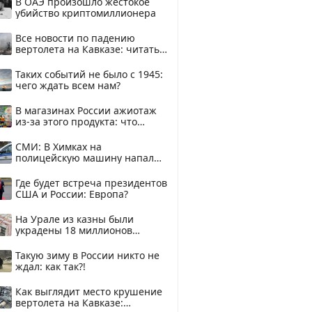
В ОАЭ произошло жестокое
убийство криптомиллионера
Все новости по падению
вертолета на Кавказе: читать
здесь
Таких событий не было с 1945:
чего ждать всем нам?
В магазинах России ажиотаж
из-за этого продукта: что
купить?
СМИ: В Химках на
полицейскую машину напали
и подожгли.
Где будет встреча президентов
США и России: Европа?
На Урале из казны были
украдены 18 миллионов
рублей
Такую зиму в России никто не
ждал: как так?!
Как выглядит место крушение
вертолета на Кавказе: