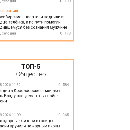
, сегодня
0
180
сшествия
сибирские спасатели подняли из
дца телёнка, а по пути помогли
дившемуся без сознания мужчине
, сегодня
0
178
ТОП-5
Общество
8.2026 11:32
0
584
годня в Красноярске отмечают
ь Воздушно-десантных войск
сии
8.2026 11:09
0
365
агодарные жители столицы
асии вручили пожарным иконы