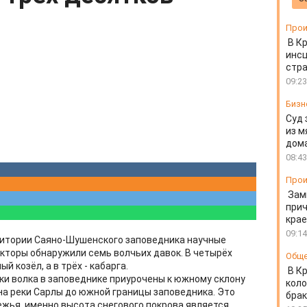
Прои
В К
инс
стр
09:23
Бизн
Суд 
из м
дом
08:43
Прои
Зам
прич
крае
09:14
ритории Саяно-Шушенского заповедника научные
кторы обнаружили семь волчьих давок. В четырёх
Общ
й козёл, а в трёх - кабарга.
В К
и волка в заповеднике приурочены к южному склону
коло
на реки Сарлы до южной границы заповедника. Это
бра
жья, именно высота снегового покрова является