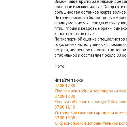
Зимой чаще других за волками доедаю
поползни и мышевидные. Следы этих ж
большинства останков жертв волков.
Питание волков в более тёплые меся
в пищу мелких мышевидных грызунов, 
птиц, ягоды и кедровые орехи, однак
копытные животные.
По экспертной оценке специалистов 
года, снимков, полученных с помощь
встреч, численность волков на терр
стабильной и составляет около 30 ос
Фото:
Читайте также
07.08 17:30
После масштабной реставрации откр
07.08 12:30
Купальный сезон в соседней Хакасии
07.08 12:10
Установкой главной городской ёлки 
07.08 10:35
В Красноярской исправительной кол