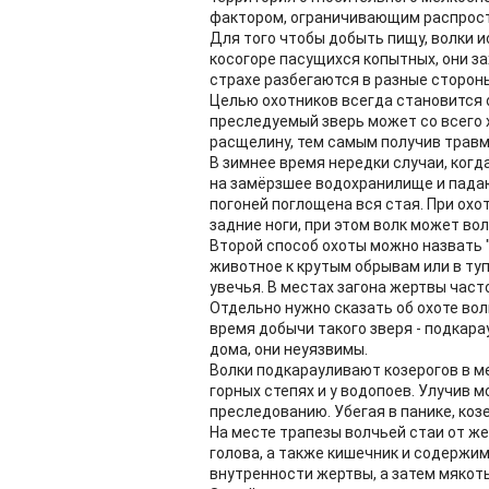
фактором, ограничивающим распрост
Для того чтобы добыть пищу, волки и
косогоре пасущихся копытных, они за
страхе разбегаются в разные стороны
Целью охотников всегда становится о
преследуемый зверь может со всего х
расщелину, тем самым получив травм
В зимнее время нередки случаи, когд
на замёрзшее водохранилище и падают
погоней поглощена вся стая. При охо
задние ноги, при этом волк может вол
Второй способ охоты можно назвать "
животное к крутым обрывам или в туп
увечья. В местах загона жертвы част
Отдельно нужно сказать об охоте вол
время добычи такого зверя - подкара
дома, они неуязвимы.
Волки подкарауливают козерогов в м
горных степях и у водопоев. Улучив 
преследованию. Убегая в панике, коз
На месте трапезы волчьей стаи от же
голова, а также кишечник и содержи
внутренности жертвы, а затем мякоть