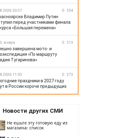
8.2026 20:37
0
354
расноярске Владимир Путин
тупил перед участниками финала
курса «Большая перемена»
3, вчера
0
313
пешно завершена мото- и
оэкспедиция «По маршруту
адия Тугаринова»
8.2026 11:03
0
273
огодние праздники в 2027 году
ут в России короче предыдущих
Новости других СМИ
Не ешьте эту готовую еду из
магазина: список