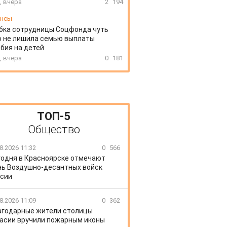
, вчера
2
194
ансы
бка сотрудницы Соцфонда чуть
о не лишила семью выплаты
бия на детей
, вчера
0
181
ТОП-5
Общество
8.2026 11:32
0
566
годня в Красноярске отмечают
ь Воздушно-десантных войск
сии
8.2026 11:09
0
362
агодарные жители столицы
асии вручили пожарным иконы