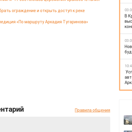
03.0
брать ограждение и открыть доступ к реке
В К
выс
педиция «По маршруту Аркадия Тугаринова»
кон
03.0
Нов
буд
10:4
Ус
авт
Арк
ентарий
Правила общения