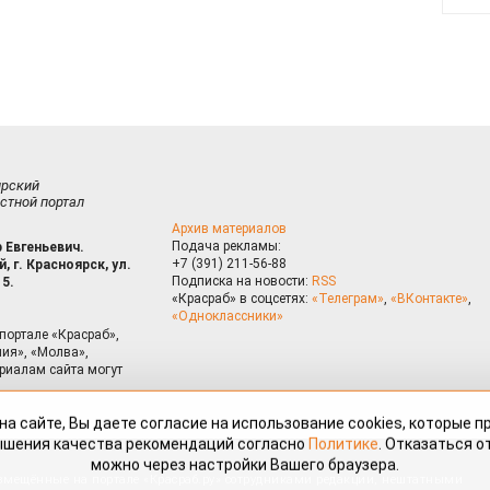
ирский
стной портал
Архив материалов
Подача рекламы:
 Евгеньевич.
+7 (391) 211-56-88
, г. Красноярск, ул.
Подписка на новости:
RSS
15.
«Красраб» в соцсетях:
«Телеграм»
,
«ВКонтакте»
,
«Одноклассники»
портале «Красраб»,
ия», «Молва»,
риалам сайта могут
на сайте, Вы даете согласие на использование cookies, которые 
ышения качества рекомендаций согласно
Политике
. Отказаться от
можно через настройки Вашего браузера.
змещённые на портале «Красраб.ру» сотрудниками редакции, нештатными