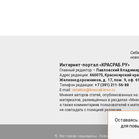
Сиб
ново
Интернет-портал «КРАСРАБ.РУ»
Главный редактор —
Павловский Владимир
Адрес редакции:
660075, Красноярский край
Железнодорожников, д. 17, пом. 9, оф. 6
Телефон редакции:
+7 (391) 211-56-88
E-mail:
redaktor@krasrab.krsn.ru
Мнения авторов статей, опубликованных на 
материалов, размещённых в разделах «Мнен
а также комментариев пользователей к мате
не совпадать с позицией редакции.
Оставаясь 
для пов
Все права защищены. Любые материалы, ра