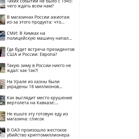
Таких событий не было с 1945:
чего ждать всем нам?
В магазинах России ажиотаж
из-за этого продукта: что
купить?
СМИ: В Химках на
полицейскую машину напали
и подожгли.
Где будет встреча президентов
США и России: Европа?
Такую зиму в России никто не
ждал: как так?!
На Урале из казны были
украдены 18 миллионов
рублей
Как выглядит место крушение
вертолета на Кавказе:
смотреть
Не ешьте эту готовую еду из
магазина: список
В ОАЭ произошло жестокое
убийство криптомиллионера