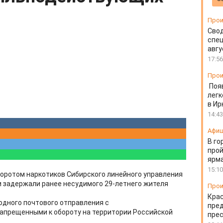
Прои
Свод
спец
авгу
17:56
Прои
Поя
легк
в Ир
14:43
Афи
В го
прой
ярм
15:10
боротом наркотиков Сибирского линейного управления
 задержали ранее несудимого 29-летнего жителя
Прои
Крас
одного почтового отправления с
пред
прещенными к обороту на территории Российской
пре