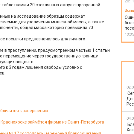
20:11
 таблетками и 20 стеклянных ампул с прозрачной
Фин
енные на исследование образцы содержат
Оши
няемые для увеличения мышечной массы, а также
был
мпоненты, общая масса которых превысила 70
посо
13:35
ое посылки предназначалось для личного
е в преступлении, предусмотренном частью 1 статьи
ное перемещение через государственную границу
вующих веществ.
го к 3 годам лишения свободы условно с
ев.
02.0
Се
Ден
Рос
 близится к завершению
04.0
в Красноярске займётся фирма из Санкт-Петербурга
Бл
Хак
онии № 17 состоялась церемония бракосочетания