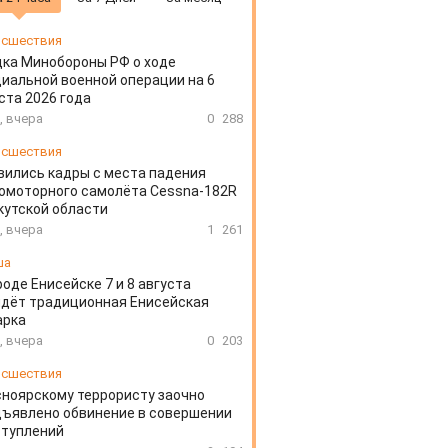
сшествия
ка Минобороны РФ о ходе
иальной военной операции на 6
ста 2026 года
, вчера
0
288
сшествия
вились кадры с места падения
омоторного самолёта Cessna-182R
кутской области
, вчера
1
261
ша
роде Енисейске 7 и 8 августа
дёт традиционная Енисейская
арка
, вчера
0
203
сшествия
ноярскому террористу заочно
ъявлено обвинение в совершении
ступлений