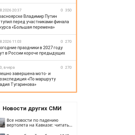
8.2026 20:37
0
350
расноярске Владимир Путин
тупил перед участниками финала
курса «Большая перемена»
8.2026 11:03
0
270
огодние праздники в 2027 году
ут в России короче предыдущих
3, вчера
0
270
пешно завершена мото- и
оэкспедиция «По маршруту
адия Тугаринова»
Новости других СМИ
Все новости по падению
вертолета на Кавказе: читать
здесь