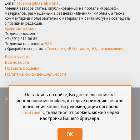
E-mail:
redaktor@krasrab.krsn.ru
Мнения авторов статей, опубликованных на портале «Красраб»,
материалов, размещённых в разделах «Мнения», «Молва», а также
комментариев пользователей к материалам сайта могут не совпадать
с позицией редакции.
Архив материалов
Подача рекламы:
+7 (391) 211-56-88
Подписка на новости:
RSS
«Красраб» в соцсетях:
«Телеграм»
,
«ВКонтакте»
,
«Одноклассники»
Карта сайта
Все новости
Правила общения
Политика конфиденциальности
Оставаясь на сайте, Вы даете согласие на
Все права защищены. Любые материалы, размещённые на портале
использование cookies, которые применяются для
«Красраб.ру» сотрудниками редакции, нештатными авторами
повышения качества рекомендаций согласно
и читателями, являются объектами авторского права. Полное или
Политике
. Отказаться от cookies, можно через
частичное использование материалов, размещённых на портале
настройки Вашего браузера.
«Красраб.ру», допускается только с письменного согласия редакции
с указанием ссылки на источник. Все вопросы можно задать
по адресу
redaktor@krasrab.krsn.ru
.
OK