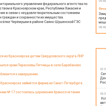
09:46
иториального управления федерального агентства по
твом в Красноярском крае, Республики Хакасия и
Фин
ние в связи с неудовлетворительным состоянием
Зам
и граждан и сохранности их имущества.
пред
осёлке Черёмушки в районе Саяно-Шушенской ГЭС
моше
08:46
я из Красноярска детям Свердловского округа ЛНР
ылся храм Параскевы Пятницы в селе Барабаново
02.0
Се
 близится к завершению
Ден
Рос
в Красноярске займётся фирма из Санкт-Петербурга
онии № 17 состоялась церемония бракосочетания
06.0
Ус
авт