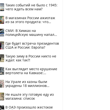
здесь
Таких событий не было с 1945:
чего ждать всем нам?
В магазинах России ажиотаж
из-за этого продукта: что
купить?
СМИ: В Химках на
полицейскую машину напали
и подожгли.
Где будет встреча президентов
США и России: Европа?
Такую зиму в России никто не
ждал: как так?!
Как выглядит место крушение
вертолета на Кавказе:
смотреть
На Урале из казны были
украдены 18 миллионов
рублей
Не ешьте эту готовую еду из
магазина: список
В ОАЭ произошло жестокое