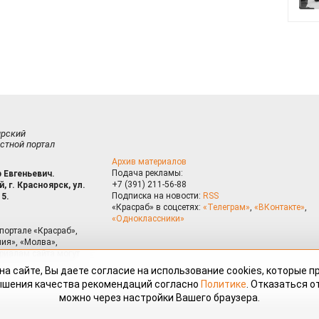
ирский
стной портал
Архив материалов
Подача рекламы:
 Евгеньевич.
+7 (391) 211-56-88
, г. Красноярск, ул.
Подписка на новости:
RSS
15.
«Красраб» в соцсетях:
«Телеграм»
,
«ВКонтакте»
,
«Одноклассники»
портале «Красраб»,
ия», «Молва»,
риалам сайта могут
на сайте, Вы даете согласие на использование cookies, которые 
ышения качества рекомендаций согласно
Политике
. Отказаться от
можно через настройки Вашего браузера.