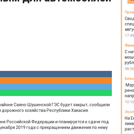
Прои
Свод
спец
авгу
17:49
Фин
С на
моше
руб
08:36
Бизн
Мэр
рено
напр
10:10
районе Саяно-Шушенской ГЭС будет закрыт, сообщили
и дорожного хозяйства Республики Хакасия.
Экол
На Е
не Российской Федерации и планируется к сдаче под
ликв
 декабря 2019 года с прекращением движения по нему
раст