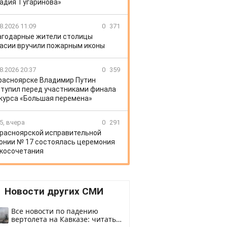
адия Тугаринова»
8.2026 11:09
0
371
агодарные жители столицы
асии вручили пожарным иконы
8.2026 20:37
0
359
расноярске Владимир Путин
тупил перед участниками финала
курса «Большая перемена»
5, вчера
0
291
Красноярской исправительной
онии № 17 состоялась церемония
косочетания
Новости других СМИ
Все новости по падению
вертолета на Кавказе: читать