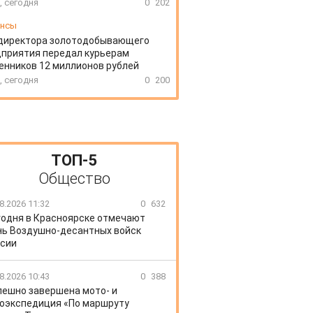
, сегодня
0
202
ансы
директора золотодобывающего
приятия передал курьерам
нников 12 миллионов рублей
, сегодня
0
200
ТОП-5
Общество
8.2026 11:32
0
632
годня в Красноярске отмечают
ь Воздушно-десантных войск
сии
8.2026 10:43
0
388
пешно завершена мото- и
оэкспедиция «По маршруту