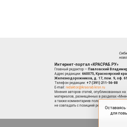
Сиб
ново
Интернет-портал «КРАСРАБ.РУ»
Главный редактор —
Павловский Владимир
Адрес редакции:
660075, Красноярский край
Железнодорожников, д. 17, пом. 9, оф. 6
Телефон редакции:
+7 (391) 211-56-88
E-mail:
redaktor@krasrab.krsn.ru
Мнения авторов статей, опубликованных на 
материалов, размещённых в разделах «Мнен
а также комментариев пользователей к мате
не совпадать с позицией редакции.
Оставаясь 
для пов