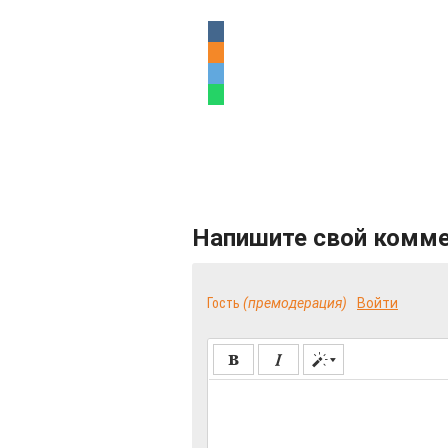
Напишите свой комм
Гость
(премодерация)
Войти