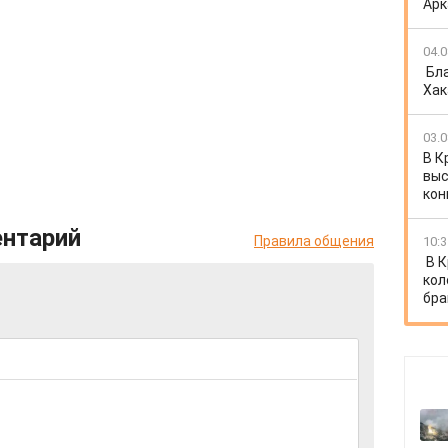
Арк
04.0
Бл
Хак
03.0
В К
выс
кон
ентарий
Правила общения
10:3
В 
кол
бра