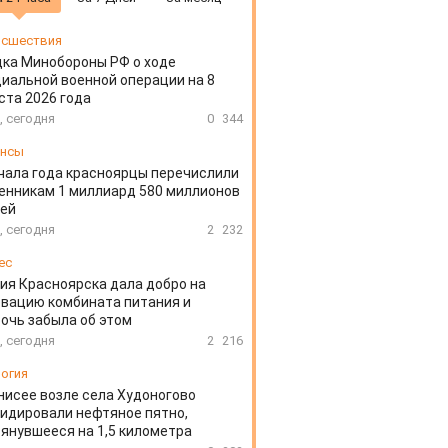
сшествия
ка Минобороны РФ о ходе
иальной военной операции на 8
ста 2026 года
, сегодня
0
344
ансы
чала года красноярцы перечислили
нникам 1 миллиард 580 миллионов
лей
, сегодня
2
232
ес
ия Красноярска дала добро на
вацию комбината питания и
очь забыла об этом
, сегодня
2
216
огия
нисее возле села Худоногово
идировали нефтяное пятно,
янувшееся на 1,5 километра