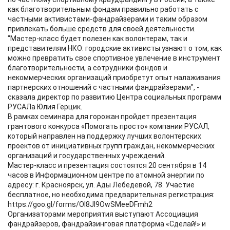
как благотворительным фондам правильно работать с
частными активистами-фандрайзерами и таким образом
привлекать больше средств для своей деятельности.
"Мастер-класс будет полезен как волонтерам, так и
представителям НКО: городские активисты узнают о том, как
можно превратить свое спортивное увлечение в инструмент
благотворительности, а сотрудники фондов и
некоммерческих организаций приобретут опыт налаживания
партнерских отношений с частными фандрайзерами", -
сказала директор по развитию Центра социальных программ
РУСАЛа Юлия Герцик.
В рамках семинара для горожан пройдет презентация
грантового конкурса «Помогать просто» компании РУСАЛ,
который направлен на поддержку лучших волонтерских
проектов от инициативных групп граждан, некоммерческих
организаций и государственных учреждений.
Мастер-класс и презентация состоятся 20 сентября в 14
часов в Информационном центре по атомной энергии по
адресу: г. Красноярск, ул. Ады Лебедевой, 78. Участие
бесплатное, но необходима предварительная регистрация:
https://goo.gl/forms/OI8JI9OwSMeeDFmh2
Организаторами мероприятия выступают Ассоциация
фандрайзеров, фандрайзинговая платформа «Сделай!» и