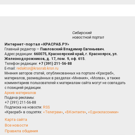
Сибирский
новостной портал
Интернет-портал «КРАСРАБ.РУ»
Главный редактор —
Павловский Владимир Евгеньевич.
Адрес редакции:
660075, Красноярский край, г. Красноярск, ул.
Железнодорожников, д. 17, пом. 9, оф. 615.
Телефон редакции:
+7 (391) 211-56-88
E-mail:
redaktor@krasrab.krsn.ru
Мнения авторов статей, опубликованных на портале «Красраб»,
материалов, размещённых в разделах «Мнения», «Молва», а также
комментариев пользователей к материалам сайта могут не совпадать
с позицией редакции.
Архив материалов
Подача рекламы:
+7 (391) 211-56-88
Подписка на новости:
RSS
«Красраб» в соцсетях:
«Телеграм»
,
«ВКонтакте»
,
«Одноклассники»
Карта сайта
Все новости
Правила общения