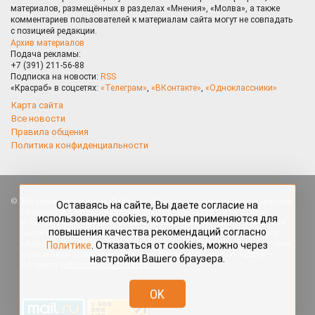
материалов, размещённых в разделах «Мнения», «Молва», а также
комментариев пользователей к материалам сайта могут не совпадать
с позицией редакции.
Архив материалов
Подача рекламы:
+7 (391) 211-56-88
Подписка на новости:
RSS
«Красраб» в соцсетях:
«Телеграм»
,
«ВКонтакте»
,
«Одноклассники»
Карта сайта
Все новости
Правила общения
Политика конфиденциальности
Оставаясь на сайте, Вы даете согласие на
Все права защищены. Любые материалы, размещённые на портале
использование cookies, которые применяются для
«Красраб.ру» сотрудниками редакции, нештатными авторами
повышения качества рекомендаций согласно
и читателями, являются объектами авторского права. Полное или
Политике
. Отказаться от cookies, можно через
частичное использование материалов, размещённых на портале
настройки Вашего браузера.
«Красраб.ру», допускается только с письменного согласия редакции
с указанием ссылки на источник. Все вопросы можно задать
по адресу
redaktor@krasrab.krsn.ru
.
OK