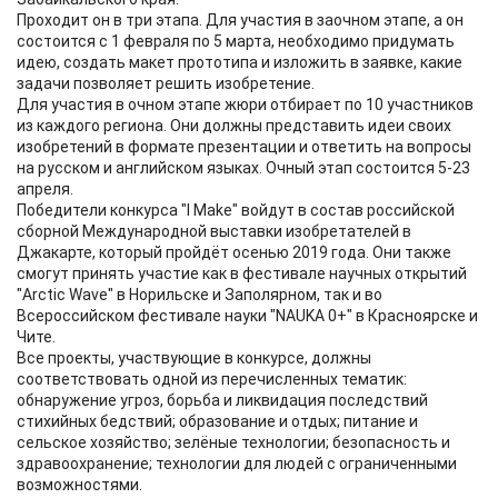
Проходит он в три этапа. Для участия в заочном этапе, а он
состоится с 1 февраля по 5 марта, необходимо придумать
идею, создать макет прототипа и изложить в заявке, какие
задачи позволяет решить изобретение.
Для участия в очном этапе жюри отбирает по 10 участников
из каждого региона. Они должны представить идеи своих
изобретений в формате презентации и ответить на вопросы
на русском и английском языках. Очный этап состоится 5-23
апреля.
Победители конкурса "I Make" войдут в состав российской
сборной Международной выставки изобретателей в
Джакарте, который пройдёт осенью 2019 года. Они также
смогут принять участие как в фестивале научных открытий
"Arctic Wave" в Норильске и Заполярном, так и во
Всероссийском фестивале науки "NAUKA 0+" в Красноярске и
Чите.
Все проекты, участвующие в конкурсе, должны
соответствовать одной из перечисленных тематик:
обнаружение угроз, борьба и ликвидация последствий
стихийных бедствий; образование и отдых; питание и
сельское хозяйство; зелёные технологии; безопасность и
здравоохранение; технологии для людей с ограниченными
возможностями.